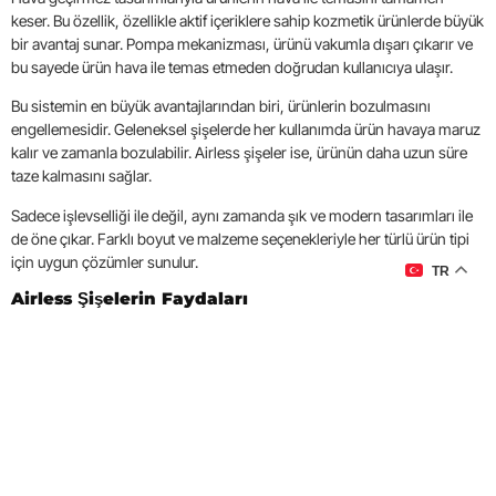
keser. Bu özellik, özellikle aktif içeriklere sahip kozmetik ürünlerde büyük
bir avantaj sunar. Pompa mekanizması, ürünü vakumla dışarı çıkarır ve
bu sayede ürün hava ile temas etmeden doğrudan kullanıcıya ulaşır.
Bu sistemin en büyük avantajlarından biri, ürünlerin bozulmasını
engellemesidir. Geleneksel şişelerde her kullanımda ürün havaya maruz
kalır ve zamanla bozulabilir. Airless şişeler ise, ürünün daha uzun süre
taze kalmasını sağlar.
Sadece işlevselliği ile değil, aynı zamanda şık ve modern tasarımları ile
de öne çıkar. Farklı boyut ve malzeme seçenekleriyle her türlü ürün tipi
için uygun çözümler sunulur.
TR
Airless Şişelerin Faydaları
Airless şişeler, ürünlerin korunmasının yanı sıra tüketicilere bir dizi
avantaj sunar. Bu şişelerin sağladığı faydalar, markalara ve ürünlere
ekstra değer katar:
Havayla Temasın Engellenmesi:
Ürünlerin oksijenle temasını
keserek içeriklerin bozulmasını önler. Doğal içeriklere sahip
kozmetik ürünlerde oksidasyon önemli bir sorun olabilir, ancak
bu sistemle ürünlerin etkinliği korunur.