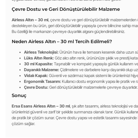
Çevre Dostu ve Geri Dönüştürülebilir Malzeme
Airless Altın – 30 ml
, çevre dostu ve geri dönüştürülebilir malzemelerden üre
destekleyen bu ürün, geri dönüştürülebilir yapısıyla çevre bilincine sahip markal
Bu özelliği ile markanızın çevreye duyarlılık algısını güçlendirebilirsiniz.
Neden Airless Altın – 30 ml Tercih Edilmeli?
Airless Teknolojisi:
Ürünün hava ile temasını keserek daha uzun sür
Lüks Altın Renk:
Göz alıcı altın renk, ürününüze şıklık ve prestij kata
30 ml Kapasite:
Taşınabilir ve kompakt yapısıyla günlük kullanım ve 
Dayanıklı Malzeme:
Çizilmelere ve darbelere karşı dayanıklı olup u
Vidalı Kapak:
Güvenli ve sızdırmaz kapak sistemi ile ürünlerinizi hijye
Ergonomik Tasarım:
Kullanıcı dostu ergonomik yapısı ile pratik ve 
Çevre Dostu:
Geri dönüştürülebilir malzemelerle çevreye duyarlıdır.
Sonuç
Ersa Esans Airless Altın – 30 ml
, şık altın tasarımı, airless teknolojisi ve
ürünlerinizi güvenli ve zarif bir şekilde sunmanıza olanak tanır. Günlük kullan
de pratik bir çözüm sunar. Çevre dostu yapısı ve estetik tasarımı sayesinde 
çözüm sağlar.