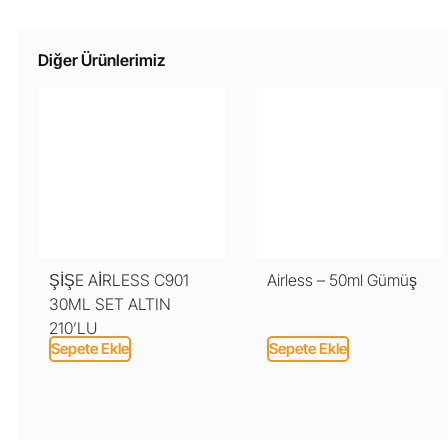
Diğer Ürünlerimiz
ŞİŞE AİRLESS C901
Airless – 50ml Gümüş
30ML SET ALTIN
210’LU
Sepete Ekle
Sepete Ekle