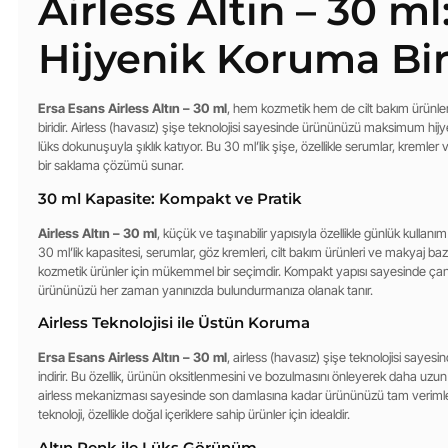
Airless Altın – 30 ml:
Hijyenik Koruma Bi
Ersa Esans Airless Altın – 30 ml
, hem kozmetik hem de cilt bakım ürünler
biridir. Airless (havasız) şişe teknolojisi sayesinde ürününüzü maksimum hij
lüks dokunuşuyla şıklık katıyor. Bu 30 ml’lik şişe, özellikle serumlar, kremle
bir saklama çözümü sunar.
30 ml Kapasite: Kompakt ve Pratik
Airless Altın – 30 ml
, küçük ve taşınabilir yapısıyla özellikle günlük kullanım
30 ml’lik kapasitesi, serumlar, göz kremleri, cilt bakım ürünleri ve makyaj baz
kozmetik ürünler için mükemmel bir seçimdir. Kompakt yapısı sayesinde çant
ürününüzü her zaman yanınızda bulundurmanıza olanak tanır.
Airless Teknolojisi ile Üstün Koruma
Ersa Esans Airless Altın – 30 ml
, airless (havasız) şişe teknolojisi sayes
indirir. Bu özellik, ürünün oksitlenmesini ve bozulmasını önleyerek daha uzun
airless mekanizması sayesinde son damlasına kadar ürününüzü tam verimle ku
teknoloji, özellikle doğal içeriklere sahip ürünler için idealdir.
Altın Renk ile Lüks Görünüm