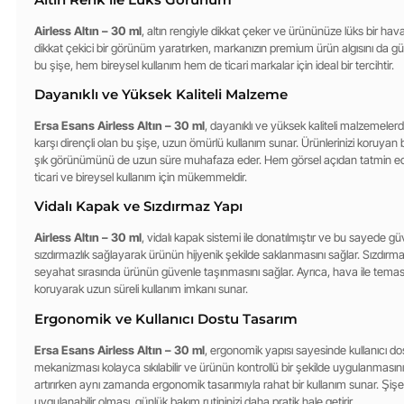
Airless Altın – 30 ml
, altın rengiyle dikkat çeker ve ürününüze lüks bir hava 
dikkat çekici bir görünüm yaratırken, markanızın premium ürün algısını da güç
bu şişe, hem bireysel kullanım hem de ticari markalar için ideal bir tercihtir.
Dayanıklı ve Yüksek Kaliteli Malzeme
Ersa Esans Airless Altın – 30 ml
, dayanıklı ve yüksek kaliteli malzemelerd
karşı dirençli olan bu şişe, uzun ömürlü kullanım sunar. Ürünlerinizi koruyan
şık görünümünü de uzun süre muhafaza eder. Hem görsel açıdan tatmin edi
ticari ve bireysel kullanım için mükemmeldir.
Vidalı Kapak ve Sızdırmaz Yapı
Airless Altın – 30 ml
, vidalı kapak sistemi ile donatılmıştır ve bu sayede güven
sızdırmazlık sağlayarak ürünün hijyenik şekilde saklanmasını sağlar. Sızdırma r
seyahat sırasında ürünün güvenle taşınmasını sağlar. Ayrıca, hava ile temas 
koruyarak uzun süreli kullanım imkanı sunar.
Ergonomik ve Kullanıcı Dostu Tasarım
Ersa Esans Airless Altın – 30 ml
, ergonomik yapısı sayesinde kullanıcı 
mekanizması kolayca sıkılabilir ve ürünün kontrollü bir şekilde uygulanmasını sağ
artırırken aynı zamanda ergonomik tasarımıyla rahat bir kullanım sunar. Şiş
uygulanabilir olması, günlük bakım rutininizi daha pratik hale getirir.