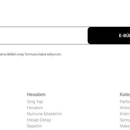
E-BÜ
ma iletileri onay formunu kabul ediyorum.
Hesabım
Kate
Giriş Yap
Parfü
Hesabım
Airle
Numune İsteklerim
Krem 
Hesap Detayı
Sprey
Sepetim
Make