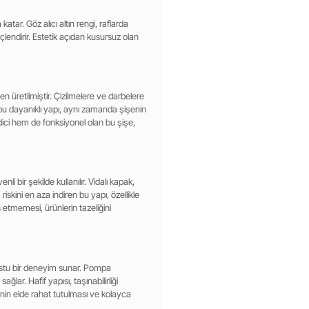
katar. Göz alıcı altın rengi, raflarda
lendirir. Estetik açıdan kusursuz olan
en üretilmiştir. Çizilmelere ve darbelere
 bu dayanıklı yapı, aynı zamanda şişenin
ci hem de fonksiyonel olan bu şişe,
li bir şekilde kullanılır. Vidalı kapak,
iskini en aza indiren bu yapı, özellikle
etmemesi, ürünlerin tazeliğini
dostu bir deneyim sunar. Pompa
lar. Hafif yapısı, taşınabilirliği
enin elde rahat tutulması ve kolayca