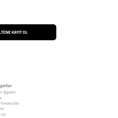
LTENE KAYIT OL
goriler
m Şişeleri
ss
Kavanozları
ler
 Up