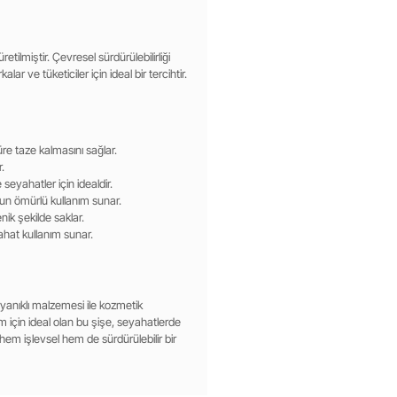
tilmiştir. Çevresel sürdürülebilirliği
ar ve tüketiciler için ideal bir tercihtir.
e taze kalmasını sağlar.
r.
seyahatler için idealdir.
zun ömürlü kullanım sunar.
nik şekilde saklar.
rahat kullanım sunar.
 dayanıklı malzemesi ile kozmetik
ım için ideal olan bu şişe, seyahatlerde
hem işlevsel hem de sürdürülebilir bir