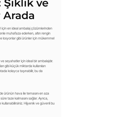
 Şıklık ve
r Arada
i için en ideal ambalaj çözümlerinden
yenle muhafaza ederken, altın rengin
r ve losyonlar gibi ürünler için mükemmel
 ve seyahatler için ideal bir ambalajdır.
ları gibi küçük miktarda kullanılan
ada kolayca taşınabilir, bu da
inde ürünün hava ile temasını en aza
 süre taze kalmasını sağlar. Ayrıca,
llanabilirsiniz. Hijyenik ve güvenli bu