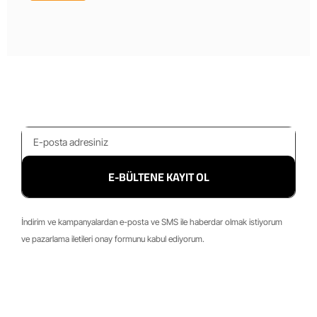
E-BÜLTENE KAYIT OL
İndirim ve kampanyalardan e-posta ve SMS ile haberdar olmak istiyorum
ve pazarlama iletileri onay formunu kabul ediyorum.