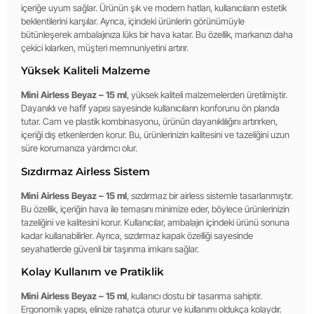
içeriğe uyum sağlar. Ürünün şık ve modern hatları, kullanıcıların estetik
beklentilerini karşılar. Ayrıca, içindeki ürünlerin görünümüyle
bütünleşerek ambalajınıza lüks bir hava katar. Bu özellik, markanızı daha
çekici kılarken, müşteri memnuniyetini artırır.
Yüksek Kaliteli Malzeme
Mini Airless Beyaz – 15 ml
, yüksek kaliteli malzemelerden üretilmiştir.
Dayanıklı ve hafif yapısı sayesinde kullanıcıların konforunu ön planda
tutar. Cam ve plastik kombinasyonu, ürünün dayanıklılığını artırırken,
içeriği dış etkenlerden korur. Bu, ürünlerinizin kalitesini ve tazeliğini uzun
süre korumanıza yardımcı olur.
Sızdırmaz Airless Sistem
Mini Airless Beyaz – 15 ml
, sızdırmaz bir airless sistemle tasarlanmıştır.
Bu özellik, içeriğin hava ile temasını minimize eder, böylece ürünlerinizin
tazeliğini ve kalitesini korur. Kullanıcılar, ambalajın içindeki ürünü sonuna
kadar kullanabilirler. Ayrıca, sızdırmaz kapak özelliği sayesinde
seyahatlerde güvenli bir taşınma imkanı sağlar.
Kolay Kullanım ve Pratiklik
Mini Airless Beyaz – 15 ml
, kullanıcı dostu bir tasarıma sahiptir.
Ergonomik yapısı, elinize rahatça oturur ve kullanımı oldukça kolaydır.