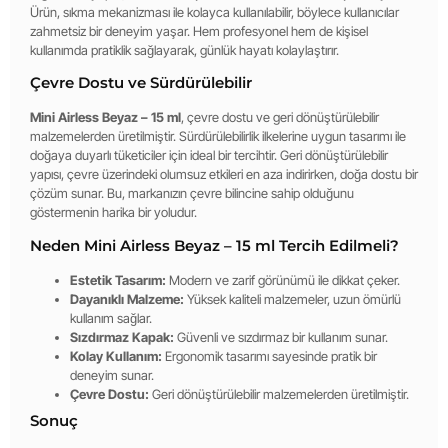
Ürün, sıkma mekanizması ile kolayca kullanılabilir, böylece kullanıcılar
zahmetsiz bir deneyim yaşar. Hem profesyonel hem de kişisel
kullanımda pratiklik sağlayarak, günlük hayatı kolaylaştırır.
Çevre Dostu ve Sürdürülebilir
Mini Airless Beyaz – 15 ml
, çevre dostu ve geri dönüştürülebilir
malzemelerden üretilmiştir. Sürdürülebilirlik ilkelerine uygun tasarımı ile
doğaya duyarlı tüketiciler için ideal bir tercihtir. Geri dönüştürülebilir
yapısı, çevre üzerindeki olumsuz etkileri en aza indirirken, doğa dostu bir
çözüm sunar. Bu, markanızın çevre bilincine sahip olduğunu
göstermenin harika bir yoludur.
Neden Mini Airless Beyaz – 15 ml Tercih Edilmeli?
Estetik Tasarım:
Modern ve zarif görünümü ile dikkat çeker.
Dayanıklı Malzeme:
Yüksek kaliteli malzemeler, uzun ömürlü
kullanım sağlar.
Sızdırmaz Kapak:
Güvenli ve sızdırmaz bir kullanım sunar.
Kolay Kullanım:
Ergonomik tasarımı sayesinde pratik bir
deneyim sunar.
Çevre Dostu:
Geri dönüştürülebilir malzemelerden üretilmiştir.
Sonuç