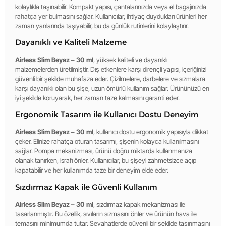
kolaylıkla taşınabilir. Kompakt yapısı, çantalarınızda veya el bagajınızda
rahatça yer bulmasını sağlar. Kullanıcılar, ihtiyaç duydukları ürünleri her
zaman yanlarında taşıyabilir, bu da günlük rutinlerini kolaylaştırır.
Dayanıklı ve Kaliteli Malzeme
Airless Slim Beyaz – 30 ml
, yüksek kaliteli ve dayanıklı
malzemelerden üretilmiştir. Dış etkenlere karşı dirençli yapısı, içeriğinizi
güvenli bir şekilde muhafaza eder. Çizilmelere, darbelere ve sızmalara
karşı dayanıklı olan bu şişe, uzun ömürlü kullanım sağlar. Ürününüzü en
iyi şekilde koruyarak, her zaman taze kalmasını garanti eder.
Ergonomik Tasarım ile Kullanıcı Dostu Deneyim
Airless Slim Beyaz – 30 ml
, kullanıcı dostu ergonomik yapısıyla dikkat
çeker. Elinize rahatça oturan tasarımı, şişenin kolayca kullanılmasını
sağlar. Pompa mekanizması, ürünü doğru miktarda kullanmanıza
olanak tanırken, israfı önler. Kullanıcılar, bu şişeyi zahmetsizce açıp
kapatabilir ve her kullanımda taze bir deneyim elde eder.
Sızdırmaz Kapak ile Güvenli Kullanım
Airless Slim Beyaz – 30 ml
, sızdırmaz kapak mekanizması ile
tasarlanmıştır. Bu özellik, sıvıların sızmasını önler ve ürünün hava ile
temasını minimumda tutar. Seyahatlerde güvenli bir şekilde taşınmasını