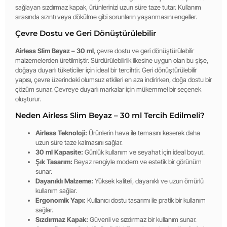
sağlayan sızdırmaz kapak, ürünlerinizi uzun süre taze tutar. Kullanım
sırasında sızıntı veya dökülme gibi sorunların yaşanmasını engeller.
Çevre Dostu ve Geri Dönüştürülebilir
Airless Slim Beyaz – 30 ml
, çevre dostu ve geri dönüştürülebilir
malzemelerden üretilmiştir. Sürdürülebilirlik ilkesine uygun olan bu şişe,
doğaya duyarlı tüketiciler için ideal bir tercihtir. Geri dönüştürülebilir
yapısı, çevre üzerindeki olumsuz etkileri en aza indirirken, doğa dostu bir
çözüm sunar. Çevreye duyarlı markalar için mükemmel bir seçenek
oluşturur.
Neden Airless Slim Beyaz – 30 ml Tercih Edilmeli?
Airless Teknoloji:
Ürünlerin hava ile temasını keserek daha
uzun süre taze kalmasını sağlar.
30 ml Kapasite:
Günlük kullanım ve seyahat için ideal boyut.
Şık Tasarım:
Beyaz rengiyle modern ve estetik bir görünüm
sunar.
Dayanıklı Malzeme:
Yüksek kaliteli, dayanıklı ve uzun ömürlü
kullanım sağlar.
Ergonomik Yapı:
Kullanıcı dostu tasarımı ile pratik bir kullanım
sağlar.
Sızdırmaz Kapak:
Güvenli ve sızdırmaz bir kullanım sunar.