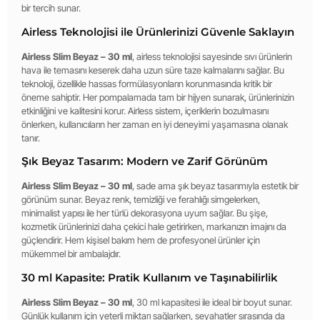
bir tercih sunar.
Airless Teknolojisi ile Ürünlerinizi Güvenle Saklayın
Airless Slim Beyaz – 30 ml
, airless teknolojisi sayesinde sıvı ürünlerin
hava ile temasını keserek daha uzun süre taze kalmalarını sağlar. Bu
teknoloji, özellikle hassas formülasyonların korunmasında kritik bir
öneme sahiptir. Her pompalamada tam bir hijyen sunarak, ürünlerinizin
etkinliğini ve kalitesini korur. Airless sistem, içeriklerin bozulmasını
önlerken, kullanıcıların her zaman en iyi deneyimi yaşamasına olanak
tanır.
Şık Beyaz Tasarım: Modern ve Zarif Görünüm
Airless Slim Beyaz – 30 ml
, sade ama şık beyaz tasarımıyla estetik bir
görünüm sunar. Beyaz renk, temizliği ve ferahlığı simgelerken,
minimalist yapısı ile her türlü dekorasyona uyum sağlar. Bu şişe,
kozmetik ürünlerinizi daha çekici hale getirirken, markanızın imajını da
güçlendirir. Hem kişisel bakım hem de profesyonel ürünler için
mükemmel bir ambalajdır.
30 ml Kapasite: Pratik Kullanım ve Taşınabilirlik
Airless Slim Beyaz – 30 ml
, 30 ml kapasitesi ile ideal bir boyut sunar.
Günlük kullanım için yeterli miktarı sağlarken, seyahatler sırasında da