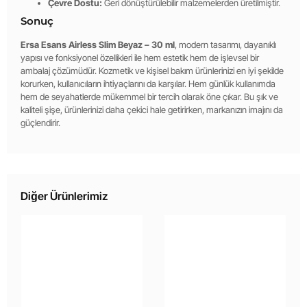
Çevre Dostu:
Geri dönüştürülebilir malzemelerden üretilmiştir.
Sonuç
Ersa Esans Airless Slim Beyaz – 30 ml
, modern tasarımı, dayanıklı
yapısı ve fonksiyonel özellikleri ile hem estetik hem de işlevsel bir
ambalaj çözümüdür. Kozmetik ve kişisel bakım ürünlerinizi en iyi şekilde
korurken, kullanıcıların ihtiyaçlarını da karşılar. Hem günlük kullanımda
hem de seyahatlerde mükemmel bir tercih olarak öne çıkar. Bu şık ve
kaliteli şişe, ürünlerinizi daha çekici hale getirirken, markanızın imajını da
güçlendirir.
Diğer Ürünlerimiz