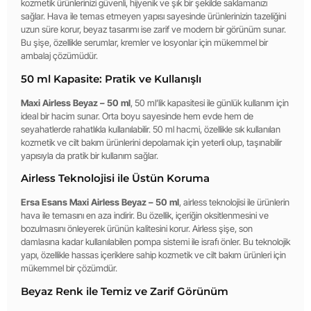
kozmetik ürünlerinizi güvenli, hijyenik ve şık bir şekilde saklamanızı
sağlar. Hava ile temas etmeyen yapısı sayesinde ürünlerinizin tazeliğini
uzun süre korur, beyaz tasarımı ise zarif ve modern bir görünüm sunar.
Bu şişe, özellikle serumlar, kremler ve losyonlar için mükemmel bir
ambalaj çözümüdür.
50 ml Kapasite: Pratik ve Kullanışlı
Maxi Airless Beyaz – 50 ml
, 50 ml’lik kapasitesi ile günlük kullanım için
ideal bir hacim sunar. Orta boyu sayesinde hem evde hem de
seyahatlerde rahatlıkla kullanılabilir. 50 ml hacmi, özellikle sık kullanılan
kozmetik ve cilt bakım ürünlerini depolamak için yeterli olup, taşınabilir
yapısıyla da pratik bir kullanım sağlar.
Airless Teknolojisi ile Üstün Koruma
Ersa Esans Maxi Airless Beyaz – 50 ml
, airless teknolojisi ile ürünlerin
hava ile temasını en aza indirir. Bu özellik, içeriğin oksitlenmesini ve
bozulmasını önleyerek ürünün kalitesini korur. Airless şişe, son
damlasına kadar kullanılabilen pompa sistemi ile israfı önler. Bu teknolojik
yapı, özellikle hassas içeriklere sahip kozmetik ve cilt bakım ürünleri için
mükemmel bir çözümdür.
Beyaz Renk ile Temiz ve Zarif Görünüm