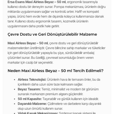
Ersa Esans Maxi Airless Beyaz – 50 ml
, ergonomik tasarımıyla
kullanıcı dostu bir deneyim sunar. Pompa mekanizması, ürünlerin doğru
miktarda uygulanmasını sağlar ve kontrolü artırır. Hafif ve kompakt
yapısı, ürünü hem evde hem de dışarıda kolayca kullanmanıza olanak
tanır. Kullanıcı dostu ergonomik tasarım, kozmetik ürünlerin
uygulanmasını daha pratik hale getirir.
Çevre Dostu ve Geri Dönüştürülebilir Malzeme
Maxi Airless Beyaz – 50 ml
, çevre dostu ve geri dönüştürülebilir
malzemelerden üretilmiştir. Çevre bilincine sahip markalar ve tüketiciler
için geri dönüştürülebilir yapısıyla bu şişe, sürdürülebilir ambalaj
çözümleri sunar. Bu özelliği, çevresel sorumluluğa önem veren
markalar için cazip bir seçenektir.
Neden Maxi Airless Beyaz – 50 ml Tercih Edilmeli?
Airless Teknolojisi:
Ürünlerin hava ile temasını önler, bu da
içeriklerin daha uzun süre taze kalmasını sağlar.
Beyaz Tasarım:
Temiz, minimalist ve modern bir görünüm
sunarak markanızın premium algısını güçlendirir.
50 ml Kapasite:
Taşınabilir ve günlük kullanım için idealdir.
Dayanıklı Malzeme:
Çizilmelere ve darbelere karşı dayanıklı
olup uzun ömürlü kullanım sunar.
Vidalı Kapak Mekanizması:
Sızdırmaz kapak sistemi ile