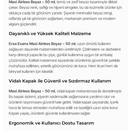
Maxi Airless Beyaz – 50 ml
, temiz ve zarif beyaz tasarımıyla dikkat
çeker. Beyaz renk, saflığı ve hijyeni simgeler, bu da kozmetik ürünler için
oldukça cazip bir görünüm yaratır. Şişenin minimalist beyaz rengi,
raflarda şık bir görünüm sağlarken, markanızın premium ve modern
algısını güçlendirir.
Dayanıklı ve Yüksek Kaliteli Malzeme
Ersa Esans Maxi Airless Beyaz – 50 ml
, uzun ömürlü kullanım
sağlayan dayanıklı malzemelerden üretilmiştir. Çizilmelere ve darbelere
karşı dirençli yapısı ile bu şişe, günlük kullanıma uygun bir ambalaj
çözümüdür. Kaliteli malzemesi sayesinde ürünleriniz güvenli bir şekilde
muhafaza edilirken, estetik görünümünü de korur. Hem ticari hem de
bireysel kullanım için idealdir.
Vidalı Kapak ile Güvenli ve Sızdırmaz Kullanım
Maxi Airless Beyaz – 50 ml
, vidalı kapak mekanizması ile donatılmıştır.
Bu kapak sistemi, şişenin sızdırmazlık sağlamasına yardımcı olur ve
ürünlerin taşınmasını güvenli hale getirir. Vidalı kapak sayesinde, içerik
hava ile temas etmeden muhafaza edilir ve tazeliğini uzun süre korur.
Kapak yapısı, ürünlerin güvenle kullanılmasını sağlar.
Ergonomik ve Kullanıcı Dostu Tasarım