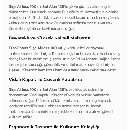
Şişe Airless 100 ml Set Altın 126’lı
, şık ve göz alıcı altın rengi ile
dikkat çeker. Altın rengin sağladığı lüks görünüm, kozmetik ürünlerinize
prestij katar. Raflarda dikkat çeken bu zarif tasarım, markanızın yüksek
kalite algısını artırır. Altın renk, ürünlerinize sofistike bir hava katarak
tüketicilerin gözünde farklılaşmanızı sağlar.
Dayanıklı ve Yüksek Kaliteli Malzeme
Ersa Esans Şişe Airless 100 ml
, yüksek kaliteli ve dayanıklı
malzemelerden üretilmiştir. Darbelere, çizilmelere ve dış etkenlere karşı
dirençli olan bu malzeme, şişenin uzun ömürlü kullanımını sağlar. Airless
teknolojisinin sunduğu güvenilirlik ve kaliteli malzemeyle üretilmiş bu
şişeler, ürünlerinizi hem korur hem de estetik olarak çekici hale getirir.
Vidalı Kapak ile Güvenli Kapatma
Şişe Airless 100 ml Set Altın 126’lı
, vidalı kapak sistemi ile
donatılmıştır. Vidalı kapak, ürünlerin güvenli bir şekilde muhafaza
edilmesini sağlar. Ürünlerin dökülmesini ve sızmasını engelleyerek
içeriklerin tazeliğini korur. Airless sistemle birleşen bu kapak
mekanizması, ürünlerinizi en iyi şekilde koruma altına alır ve güvenli
kullanım sağlar.
Ergonomik Tasarım ile Kullanım Kolaylığı