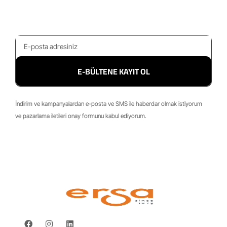
E-BÜLTENE KAYIT OL
İndirim ve kampanyalardan e-posta ve SMS ile haberdar olmak istiyorum
ve pazarlama iletileri onay formunu kabul ediyorum.