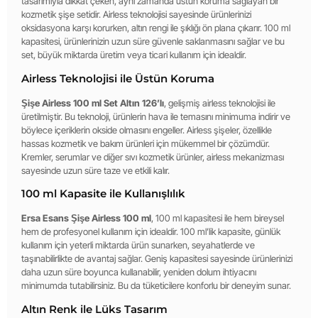
tasarımıyla dikkat çeken, aynı zamanda üstün koruma sağlayan bir
kozmetik şişe setidir. Airless teknolojisi sayesinde ürünlerinizi
oksidasyona karşı korurken, altın rengi ile şıklığı ön plana çıkarır. 100 ml
kapasitesi, ürünlerinizin uzun süre güvenle saklanmasını sağlar ve bu
set, büyük miktarda üretim veya ticari kullanım için idealdir.
Airless Teknolojisi ile Üstün Koruma
Şişe Airless 100 ml Set Altın 126’lı
, gelişmiş airless teknolojisi ile
üretilmiştir. Bu teknoloji, ürünlerin hava ile temasını minimuma indirir ve
böylece içeriklerin okside olmasını engeller. Airless şişeler, özellikle
hassas kozmetik ve bakım ürünleri için mükemmel bir çözümdür.
Kremler, serumlar ve diğer sıvı kozmetik ürünler, airless mekanizması
sayesinde uzun süre taze ve etkili kalır.
100 ml Kapasite ile Kullanışlılık
Ersa Esans Şişe Airless 100 ml
, 100 ml kapasitesi ile hem bireysel
hem de profesyonel kullanım için idealdir. 100 ml’lik kapasite, günlük
kullanım için yeterli miktarda ürün sunarken, seyahatlerde ve
taşınabilirlikte de avantaj sağlar. Geniş kapasitesi sayesinde ürünlerinizi
daha uzun süre boyunca kullanabilir, yeniden dolum ihtiyacını
minimumda tutabilirsiniz. Bu da tüketicilere konforlu bir deneyim sunar.
Altın Renk ile Lüks Tasarım