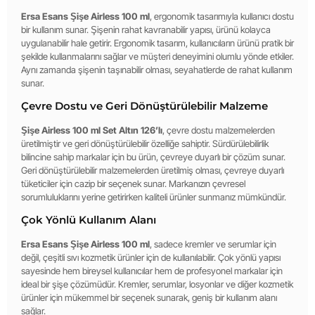
Ersa Esans Şişe Airless 100 ml
, ergonomik tasarımıyla kullanıcı dostu
bir kullanım sunar. Şişenin rahat kavranabilir yapısı, ürünü kolayca
uygulanabilir hale getirir. Ergonomik tasarım, kullanıcıların ürünü pratik bir
şekilde kullanmalarını sağlar ve müşteri deneyimini olumlu yönde etkiler.
Aynı zamanda şişenin taşınabilir olması, seyahatlerde de rahat kullanım
sunar.
Çevre Dostu ve Geri Dönüştürülebilir Malzeme
Şişe Airless 100 ml Set Altın 126’lı
, çevre dostu malzemelerden
üretilmiştir ve geri dönüştürülebilir özelliğe sahiptir. Sürdürülebilirlik
bilincine sahip markalar için bu ürün, çevreye duyarlı bir çözüm sunar.
Geri dönüştürülebilir malzemelerden üretilmiş olması, çevreye duyarlı
tüketiciler için cazip bir seçenek sunar. Markanızın çevresel
sorumluluklarını yerine getirirken kaliteli ürünler sunmanız mümkündür.
Çok Yönlü Kullanım Alanı
Ersa Esans Şişe Airless 100 ml
, sadece kremler ve serumlar için
değil, çeşitli sıvı kozmetik ürünler için de kullanılabilir. Çok yönlü yapısı
sayesinde hem bireysel kullanıcılar hem de profesyonel markalar için
ideal bir şişe çözümüdür. Kremler, serumlar, losyonlar ve diğer kozmetik
ürünler için mükemmel bir seçenek sunarak, geniş bir kullanım alanı
sağlar.