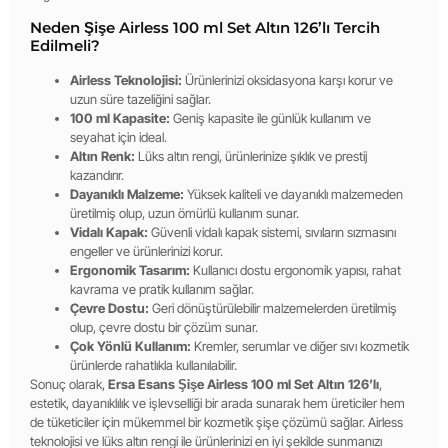
Neden Şişe Airless 100 ml Set Altın 126’lı Tercih
Edilmeli?
Airless Teknolojisi:
Ürünlerinizi oksidasyona karşı korur ve
uzun süre tazeliğini sağlar.
100 ml Kapasite:
Geniş kapasite ile günlük kullanım ve
seyahat için ideal.
Altın Renk:
Lüks altın rengi, ürünlerinize şıklık ve prestij
kazandırır.
Dayanıklı Malzeme:
Yüksek kaliteli ve dayanıklı malzemeden
üretilmiş olup, uzun ömürlü kullanım sunar.
Vidalı Kapak:
Güvenli vidalı kapak sistemi, sıvıların sızmasını
engeller ve ürünlerinizi korur.
Ergonomik Tasarım:
Kullanıcı dostu ergonomik yapısı, rahat
kavrama ve pratik kullanım sağlar.
Çevre Dostu:
Geri dönüştürülebilir malzemelerden üretilmiş
olup, çevre dostu bir çözüm sunar.
Çok Yönlü Kullanım:
Kremler, serumlar ve diğer sıvı kozmetik
ürünlerde rahatlıkla kullanılabilir.
Sonuç olarak,
Ersa Esans Şişe Airless 100 ml Set Altın 126’lı
,
estetik, dayanıklılık ve işlevselliği bir arada sunarak hem üreticiler hem
de tüketiciler için mükemmel bir kozmetik şişe çözümü sağlar. Airless
teknolojisi ve lüks altın rengi ile ürünlerinizi en iyi şekilde sunmanızı