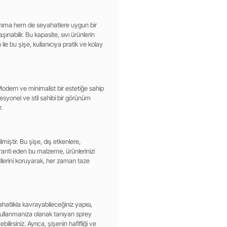
lanıma hem de seyahatlere uygun bir
nabilir. Bu kapasite, sıvı ürünlerin
 ile bu şişe, kullanıcıya pratik ve kolay
 Modern ve minimalist bir estetiğe sahip
esyonel ve stil sahibi bir görünüm
.
ilmiştir. Bu şişe, dış etkenlere,
aranti eden bu malzeme, ürünlerinizi
lerini koruyarak, her zaman taze
rahatlıkla kavrayabileceğiniz yapısı,
kullanmanıza olanak tanıyan sprey
lirsiniz. Ayrıca, şişenin hafifliği ve