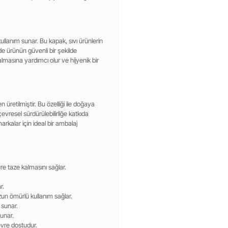
 kullanım sunar. Bu kapak, sıvı ürünlerin
de ürünün güvenli bir şekilde
masına yardımcı olur ve hijyenik bir
üretilmiştir. Bu özelliği ile doğaya
çevresel sürdürülebilirliğe katkıda
arkalar için ideal bir ambalaj
e taze kalmasını sağlar.
r.
zun ömürlü kullanım sağlar.
 sunar.
sunar.
evre dostudur.