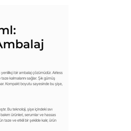
ml:
Ambalaj
n yenilikçi bir ambalaj çözümüdür. Airless
e taze kalmalarını sağlar. Şık gümüş
unar. Kompakt boyutu sayesinde bu şişe,
ştır. Bu teknoloji, şişe içindeki sıvı
 bakım ürünleri, serumlar ve hassas
ze ve etkili bir şekilde kalır, ürün