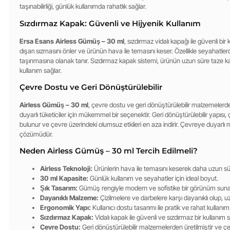
taşınabilirliği, günlük kullanımda rahatlık sağlar.
Sızdırmaz Kapak: Güvenli ve Hijyenik Kullanım
Ersa Esans Airless Gümüş – 30 ml
, sızdırmaz vidalı kapağı ile güvenli bir
dışarı sızmasını önler ve ürünün hava ile temasını keser. Özellikle seyahatler
taşınmasına olanak tanır. Sızdırmaz kapak sistemi, ürünün uzun süre taze kal
kullanım sağlar.
Çevre Dostu ve Geri Dönüştürülebilir
Airless Gümüş – 30 ml
, çevre dostu ve geri dönüştürülebilir malzemelerden 
duyarlı tüketiciler için mükemmel bir seçenektir. Geri dönüştürülebilir yapısı, 
bulunur ve çevre üzerindeki olumsuz etkileri en aza indirir. Çevreye duyarlı m
çözümüdür.
Neden Airless Gümüş – 30 ml Tercih Edilmeli?
Airless Teknoloji:
Ürünlerin hava ile temasını keserek daha uzun sür
30 ml Kapasite:
Günlük kullanım ve seyahatler için ideal boyut.
Şık Tasarım:
Gümüş rengiyle modern ve sofistike bir görünüm suna
Dayanıklı Malzeme:
Çizilmelere ve darbelere karşı dayanıklı olup, u
Ergonomik Yapı:
Kullanıcı dostu tasarımı ile pratik ve rahat kullanım
Sızdırmaz Kapak:
Vidalı kapak ile güvenli ve sızdırmaz bir kullanım 
Çevre Dostu:
Geri dönüştürülebilir malzemelerden üretilmiştir ve ç