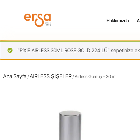
Hakkımızda
A
“PIXIE AIRLESS 30ML ROSE GOLD 224’LÜ” sepetinize ekl
Ana Sayfa
AIRLESS ŞİŞELER
/
/ Airless Gümüş – 30 ml