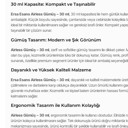
30 ml Kapasite: Kompakt ve Taşınabilir
Ersa Esans Airless Gümüş – 30 ml
, 30 ml kapasitesi ile hem günlük kul
ambalajdır. Küçük boyutu sayesinde, çantanızda veya cebinizde kolaylıkla taşı
ideal bir miktarda kullanılmasını sağlar ve gereksiz israfı önler. Kompakt yapısı
taşınabilir bir çözüm sunar.
Gümüş Tasarım: Modern ve Şık Görünüm
Airless Gümüş – 30 ml
, zarif ve sofistike gümüş tasarımı ile dikkat çeker.
olan bu şişe, kozmetik ürünlerinize lüks bir dokunuş katar. Gümüş renk, prof
sunarak, özellikle premium segment ürünler için ideal bir ambalaj seçeneğidir
Dayanıklı ve Yüksek Kaliteli Malzeme
Ersa Esans Airless Gümüş – 30 ml
, dayanıklı ve kaliteli malzemelerle üret
çizilmelere ve darbelere karşı oldukça dayanıklıdır. Uzun ömürlü kullanımı g
güvenle muhafaza eder. Kozmetik ve kişisel bakım ürünlerinin hassas formül
kalmalarını sağlar.
Ergonomik Tasarım ile Kullanım Kolaylığı
Airless Gümüş – 30 ml
, ergonomik tasarımı ile kullanıcı dostudur. Elinizde 
ürünün kolayca kullanılmasını sağlar. Tek dokunuşla ürünü doğru miktarda 
mekanizması sayesinde, ürünü kontrollü bir şekilde kullanabilir ve israfı önleyebi