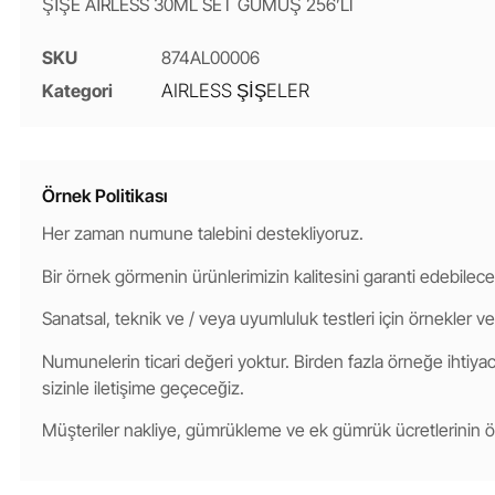
ŞİŞE AİRLESS 30ML SET GÜMÜŞ 256’LI
SKU
874AL00006
Kategori
AIRLESS ŞİŞELER
Örnek Politikası
Her zaman numune talebini destekliyoruz.
Bir örnek görmenin ürünlerimizin kalitesini garanti edebilece
Sanatsal, teknik ve / veya uyumluluk testleri için örnekler ve
Numunelerin ticari değeri yoktur. Birden fazla örneğe ihtiyacı
sizinle iletişime geçeceğiz.
Müşteriler nakliye, gümrükleme ve ek gümrük ücretlerinin