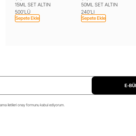
15ML SET ALTIN
50ML SET ALTIN
500’LÜ
240’LI
Sepete Ekle
Sepete Ekle
E-BÜ
ma iletileri onay formunu kabul ediyorum.