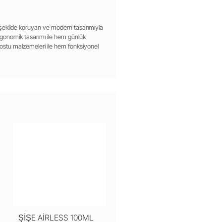
 iyi şekilde koruyan ve modern tasarımıyla
rgonomik tasarımı ile hem günlük
dostu malzemeleri ile hem fonksiyonel
ŞİŞE AİRLESS 100ML