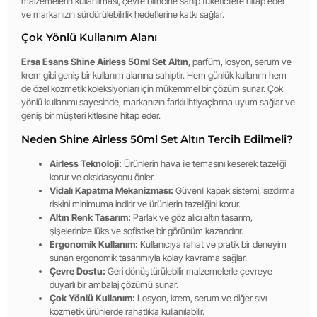
malzemelerin kullanılması, çevre bilincine sahip tüketicilere hitap eder
ve markanızın sürdürülebilirlik hedeflerine katkı sağlar.
Çok Yönlü Kullanım Alanı
Ersa Esans Shine Airless 50ml Set Altın
, parfüm, losyon, serum ve
krem gibi geniş bir kullanım alanına sahiptir. Hem günlük kullanım hem
de özel kozmetik koleksiyonları için mükemmel bir çözüm sunar. Çok
yönlü kullanımı sayesinde, markanızın farklı ihtiyaçlarına uyum sağlar ve
geniş bir müşteri kitlesine hitap eder.
Neden Shine Airless 50ml Set Altın Tercih Edilmeli?
Airless Teknoloji:
Ürünlerin hava ile temasını keserek tazeliği
korur ve oksidasyonu önler.
Vidalı Kapatma Mekanizması:
Güvenli kapak sistemi, sızdırma
riskini minimuma indirir ve ürünlerin tazeliğini korur.
Altın Renk Tasarım:
Parlak ve göz alıcı altın tasarım,
şişelerinize lüks ve sofistike bir görünüm kazandırır.
Ergonomik Kullanım:
Kullanıcıya rahat ve pratik bir deneyim
sunan ergonomik tasarımıyla kolay kavrama sağlar.
Çevre Dostu:
Geri dönüştürülebilir malzemelerle çevreye
duyarlı bir ambalaj çözümü sunar.
Çok Yönlü Kullanım:
Losyon, krem, serum ve diğer sıvı
kozmetik ürünlerde rahatlıkla kullanılabilir.