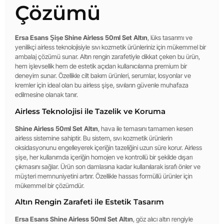
Çözümü
Ersa Esans Şişe Shine Airless 50ml Set Altın
, lüks tasarımı ve
yenilikçi airless teknolojisiyle sıvı kozmetik ürünleriniz için mükemmel bir
ambalaj çözümü sunar. Altın rengin zarafetiyle dikkat çeken bu ürün,
hem işlevsellik hem de estetik açıdan kullanıcılarına premium bir
deneyim sunar. Özellikle cilt bakım ürünleri, serumlar, losyonlar ve
kremler için ideal olan bu airless şişe, sıvıların güvenle muhafaza
edilmesine olanak tanır.
Airless Teknolojisi ile Tazelik ve Koruma
Shine Airless 50ml Set Altın
, hava ile temasını tamamen kesen
airless sistemine sahiptir. Bu sistem, sıvı kozmetik ürünlerin
oksidasyonunu engelleyerek içeriğin tazeliğini uzun süre korur. Airless
şişe, her kullanımda içeriğin homojen ve kontrollü bir şekilde dışarı
çıkmasını sağlar. Ürün son damlasına kadar kullanılarak israfı önler ve
müşteri memnuniyetini artırır. Özellikle hassas formüllü ürünler için
mükemmel bir çözümdür.
Altın Rengin Zarafeti ile Estetik Tasarım
Ersa Esans Shine Airless 50ml Set Altın
, göz alıcı altın rengiyle