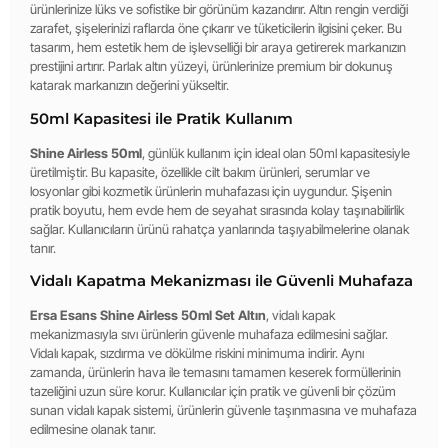
ürünlerinize lüks ve sofistike bir görünüm kazandırır. Altın rengin verdiği
zarafet, şişelerinizi raflarda öne çıkarır ve tüketicilerin ilgisini çeker. Bu
tasarım, hem estetik hem de işlevselliği bir araya getirerek markanızın
prestijini artırır. Parlak altın yüzeyi, ürünlerinize premium bir dokunuş
katarak markanızın değerini yükseltir.
50ml Kapasitesi ile Pratik Kullanım
Shine Airless 50ml
, günlük kullanım için ideal olan 50ml kapasitesiyle
üretilmiştir. Bu kapasite, özellikle cilt bakım ürünleri, serumlar ve
losyonlar gibi kozmetik ürünlerin muhafazası için uygundur. Şişenin
pratik boyutu, hem evde hem de seyahat sırasında kolay taşınabilirlik
sağlar. Kullanıcıların ürünü rahatça yanlarında taşıyabilmelerine olanak
tanır.
Vidalı Kapatma Mekanizması ile Güvenli Muhafaza
Ersa Esans Shine Airless 50ml Set Altın
, vidalı kapak
mekanizmasıyla sıvı ürünlerin güvenle muhafaza edilmesini sağlar.
Vidalı kapak, sızdırma ve dökülme riskini minimuma indirir. Aynı
zamanda, ürünlerin hava ile temasını tamamen keserek formüllerinin
tazeliğini uzun süre korur. Kullanıcılar için pratik ve güvenli bir çözüm
sunan vidalı kapak sistemi, ürünlerin güvenle taşınmasına ve muhafaza
edilmesine olanak tanır.