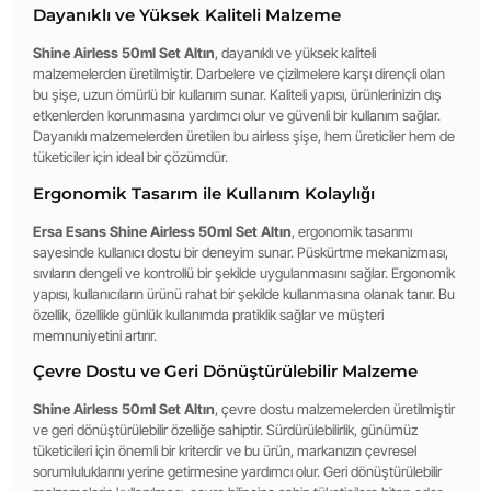
Dayanıklı ve Yüksek Kaliteli Malzeme
Shine Airless 50ml Set Altın
, dayanıklı ve yüksek kaliteli
malzemelerden üretilmiştir. Darbelere ve çizilmelere karşı dirençli olan
bu şişe, uzun ömürlü bir kullanım sunar. Kaliteli yapısı, ürünlerinizin dış
etkenlerden korunmasına yardımcı olur ve güvenli bir kullanım sağlar.
Dayanıklı malzemelerden üretilen bu airless şişe, hem üreticiler hem de
tüketiciler için ideal bir çözümdür.
Ergonomik Tasarım ile Kullanım Kolaylığı
Ersa Esans Shine Airless 50ml Set Altın
, ergonomik tasarımı
sayesinde kullanıcı dostu bir deneyim sunar. Püskürtme mekanizması,
sıvıların dengeli ve kontrollü bir şekilde uygulanmasını sağlar. Ergonomik
yapısı, kullanıcıların ürünü rahat bir şekilde kullanmasına olanak tanır. Bu
özellik, özellikle günlük kullanımda pratiklik sağlar ve müşteri
memnuniyetini artırır.
Çevre Dostu ve Geri Dönüştürülebilir Malzeme
Shine Airless 50ml Set Altın
, çevre dostu malzemelerden üretilmiştir
ve geri dönüştürülebilir özelliğe sahiptir. Sürdürülebilirlik, günümüz
tüketicileri için önemli bir kriterdir ve bu ürün, markanızın çevresel
sorumluluklarını yerine getirmesine yardımcı olur. Geri dönüştürülebilir