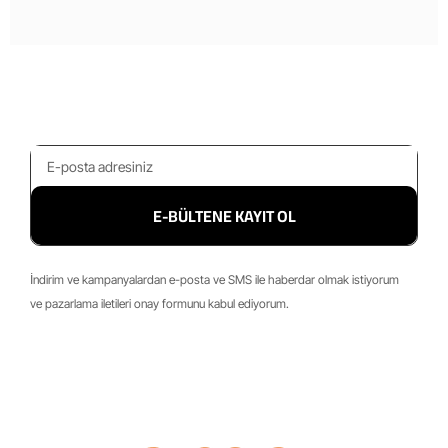
E-BÜLTENE KAYIT OL
İndirim ve kampanyalardan e-posta ve SMS ile haberdar olmak istiyorum
ve pazarlama iletileri onay formunu kabul ediyorum.