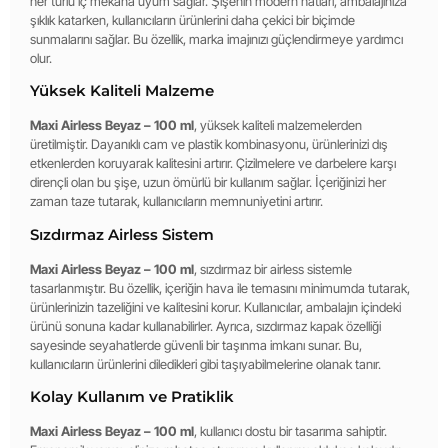
her türlü iç mekana uyum sağlar. Şişenin modern hatları, ambalajınıza
şıklık katarken, kullanıcıların ürünlerini daha çekici bir biçimde
sunmalarını sağlar. Bu özellik, marka imajınızı güçlendirmeye yardımcı
olur.
Yüksek Kaliteli Malzeme
Maxi Airless Beyaz – 100 ml
, yüksek kaliteli malzemelerden
üretilmiştir. Dayanıklı cam ve plastik kombinasyonu, ürünlerinizi dış
etkenlerden koruyarak kalitesini artırır. Çizilmelere ve darbelere karşı
dirençli olan bu şişe, uzun ömürlü bir kullanım sağlar. İçeriğinizi her
zaman taze tutarak, kullanıcıların memnuniyetini artırır.
Sızdırmaz Airless Sistem
Maxi Airless Beyaz – 100 ml
, sızdırmaz bir airless sistemle
tasarlanmıştır. Bu özellik, içeriğin hava ile temasını minimumda tutarak,
ürünlerinizin tazeliğini ve kalitesini korur. Kullanıcılar, ambalajın içindeki
ürünü sonuna kadar kullanabilirler. Ayrıca, sızdırmaz kapak özelliği
sayesinde seyahatlerde güvenli bir taşınma imkanı sunar. Bu,
kullanıcıların ürünlerini diledikleri gibi taşıyabilmelerine olanak tanır.
Kolay Kullanım ve Pratiklik
Maxi Airless Beyaz – 100 ml
, kullanıcı dostu bir tasarıma sahiptir.