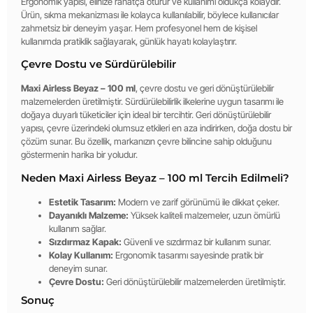
Ergonomik yapısı, elinize rahatça oturur ve kullanımı oldukça kolaydır.
Ürün, sıkma mekanizması ile kolayca kullanılabilir, böylece kullanıcılar
zahmetsiz bir deneyim yaşar. Hem profesyonel hem de kişisel
kullanımda pratiklik sağlayarak, günlük hayatı kolaylaştırır.
Çevre Dostu ve Sürdürülebilir
Maxi Airless Beyaz – 100 ml
, çevre dostu ve geri dönüştürülebilir
malzemelerden üretilmiştir. Sürdürülebilirlik ilkelerine uygun tasarımı ile
doğaya duyarlı tüketiciler için ideal bir tercihtir. Geri dönüştürülebilir
yapısı, çevre üzerindeki olumsuz etkileri en aza indirirken, doğa dostu bir
çözüm sunar. Bu özellik, markanızın çevre bilincine sahip olduğunu
göstermenin harika bir yoludur.
Neden Maxi Airless Beyaz – 100 ml Tercih Edilmeli?
Estetik Tasarım:
Modern ve zarif görünümü ile dikkat çeker.
Dayanıklı Malzeme:
Yüksek kaliteli malzemeler, uzun ömürlü
kullanım sağlar.
Sızdırmaz Kapak:
Güvenli ve sızdırmaz bir kullanım sunar.
Kolay Kullanım:
Ergonomik tasarımı sayesinde pratik bir
deneyim sunar.
Çevre Dostu:
Geri dönüştürülebilir malzemelerden üretilmiştir.
Sonuç