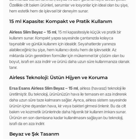
Özellikle cilt bakım ürünleri, serumlar ve losyonlar için ideal olan bu şişe,
hem estetik hem de işlevsel bir deneyim sunar.
15 ml Kapasite: Kompakt ve Pratik Kullanım
Airless Slim Beyaz – 15 ml
, 15 ml kapasitesiyle küçük ve pratik bir
kullanım sunar. Kompakt yapısı sayesinde çantanızda kolayca
taşınabilir ve günlük kullanım için idealdir. Seyahatlerde yanınıza
alabileceğiniz bu şişe, hem kullanıcı dostu hem de işlevseldir. Az
miktarda ürün gerektiren formüller için mükemmel bir çözüm olan bu
boyut, israfı en aza indirir ve ürünü daha uzun süre kullanmanıza olanak
tanır.
Airless Teknoloji: Üstün Hijyen ve Koruma
Ersa Esans Airless Slim Beyaz – 15 ml
, airless (havasız) teknoloji ile
üretilmiştir. Bu teknoloji, ürününüzün hava ile temasını en aza indirerek
daha uzun süre taze kalmasını sağlar. Ayrıca, airless sistem sayesinde
ürünün içine dışarıdan hava, kir veya bakteri girmesi önlenir. Bu da cilt
bakım ve kozmetik ürünlerinde daha hijyenik bir kullanım imkanı sunar.
Ürünün en son damlasına kadar kullanılmasını sağlayan bu teknoloji,
israfı da en aza indirir.
Beyaz ve Şık Tasarım