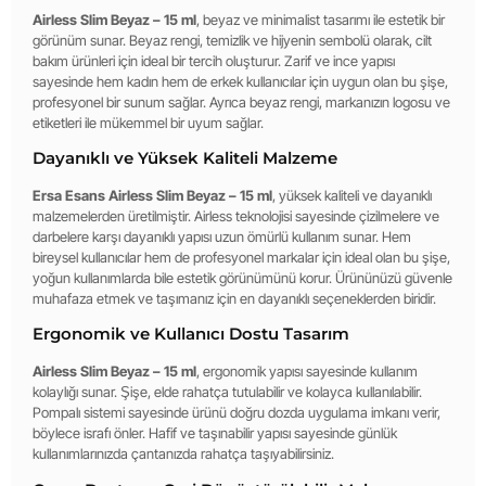
Airless Slim Beyaz – 15 ml
, beyaz ve minimalist tasarımı ile estetik bir
görünüm sunar. Beyaz rengi, temizlik ve hijyenin sembolü olarak, cilt
bakım ürünleri için ideal bir tercih oluşturur. Zarif ve ince yapısı
sayesinde hem kadın hem de erkek kullanıcılar için uygun olan bu şişe,
profesyonel bir sunum sağlar. Ayrıca beyaz rengi, markanızın logosu ve
etiketleri ile mükemmel bir uyum sağlar.
Dayanıklı ve Yüksek Kaliteli Malzeme
Ersa Esans Airless Slim Beyaz – 15 ml
, yüksek kaliteli ve dayanıklı
malzemelerden üretilmiştir. Airless teknolojisi sayesinde çizilmelere ve
darbelere karşı dayanıklı yapısı uzun ömürlü kullanım sunar. Hem
bireysel kullanıcılar hem de profesyonel markalar için ideal olan bu şişe,
yoğun kullanımlarda bile estetik görünümünü korur. Ürününüzü güvenle
muhafaza etmek ve taşımanız için en dayanıklı seçeneklerden biridir.
Ergonomik ve Kullanıcı Dostu Tasarım
Airless Slim Beyaz – 15 ml
, ergonomik yapısı sayesinde kullanım
kolaylığı sunar. Şişe, elde rahatça tutulabilir ve kolayca kullanılabilir.
Pompalı sistemi sayesinde ürünü doğru dozda uygulama imkanı verir,
böylece israfı önler. Hafif ve taşınabilir yapısı sayesinde günlük
kullanımlarınızda çantanızda rahatça taşıyabilirsiniz.