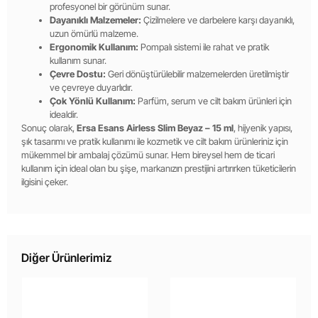
profesyonel bir görünüm sunar.
Dayanıklı Malzemeler:
Çizilmelere ve darbelere karşı dayanıklı,
uzun ömürlü malzeme.
Ergonomik Kullanım:
Pompalı sistemi ile rahat ve pratik
kullanım sunar.
Çevre Dostu:
Geri dönüştürülebilir malzemelerden üretilmiştir
ve çevreye duyarlıdır.
Çok Yönlü Kullanım:
Parfüm, serum ve cilt bakım ürünleri için
idealdir.
Sonuç olarak,
Ersa Esans Airless Slim Beyaz – 15 ml
, hijyenik yapısı,
şık tasarımı ve pratik kullanımı ile kozmetik ve cilt bakım ürünleriniz için
mükemmel bir ambalaj çözümü sunar. Hem bireysel hem de ticari
kullanım için ideal olan bu şişe, markanızın prestijini artırırken tüketicilerin
ilgisini çeker.
Diğer Ürünlerimiz