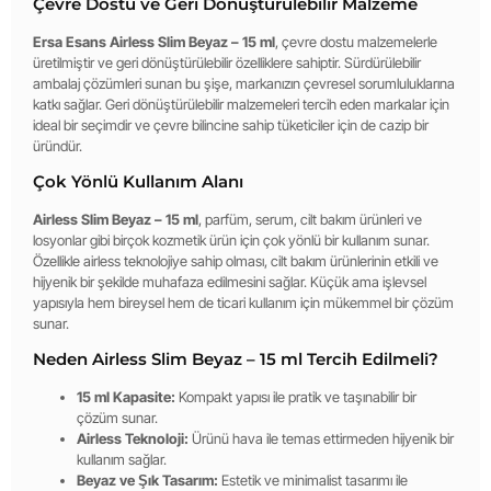
Çevre Dostu ve Geri Dönüştürülebilir Malzeme
Ersa Esans Airless Slim Beyaz – 15 ml
, çevre dostu malzemelerle
üretilmiştir ve geri dönüştürülebilir özelliklere sahiptir. Sürdürülebilir
ambalaj çözümleri sunan bu şişe, markanızın çevresel sorumluluklarına
katkı sağlar. Geri dönüştürülebilir malzemeleri tercih eden markalar için
ideal bir seçimdir ve çevre bilincine sahip tüketiciler için de cazip bir
üründür.
Çok Yönlü Kullanım Alanı
Airless Slim Beyaz – 15 ml
, parfüm, serum, cilt bakım ürünleri ve
losyonlar gibi birçok kozmetik ürün için çok yönlü bir kullanım sunar.
Özellikle airless teknolojiye sahip olması, cilt bakım ürünlerinin etkili ve
hijyenik bir şekilde muhafaza edilmesini sağlar. Küçük ama işlevsel
yapısıyla hem bireysel hem de ticari kullanım için mükemmel bir çözüm
sunar.
Neden Airless Slim Beyaz – 15 ml Tercih Edilmeli?
15 ml Kapasite:
Kompakt yapısı ile pratik ve taşınabilir bir
çözüm sunar.
Airless Teknoloji:
Ürünü hava ile temas ettirmeden hijyenik bir
kullanım sağlar.
Beyaz ve Şık Tasarım:
Estetik ve minimalist tasarımı ile