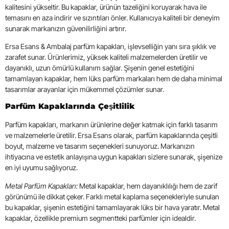
kalitesini yükseltir. Bu kapaklar, ürünün tazeliğini koruyarak hava ile
temasını en aza indirir ve sızıntıları önler. Kullanıcıya kaliteli bir deneyim
sunarak markanızın güvenilirliğini artırır.
Ersa Esans & Ambalaj parfüm kapakları, işlevselliğin yanı sıra şıklık ve
zarafet sunar. Ürünlerimiz, yüksek kaliteli malzemelerden üretilir ve
dayanıklı, uzun ömürlü kullanım sağlar. Şişenin genel estetiğini
tamamlayan kapaklar, hem lüks parfüm markaları hem de daha minimal
tasarımlar arayanlar için mükemmel çözümler sunar.
Parfüm Kapaklarında Çeşitlilik
Parfüm kapakları, markanın ürünlerine değer katmak için farklı tasarım
ve malzemelerle üretilir. Ersa Esans olarak, parfüm kapaklarında çeşitli
boyut, malzeme ve tasarım seçenekleri sunuyoruz. Markanızın
ihtiyacına ve estetik anlayışına uygun kapakları sizlere sunarak, şişenize
en iyi uyumu sağlıyoruz.
Metal Parfüm Kapakları:
Metal kapaklar, hem dayanıklılığı hem de zarif
görünümü ile dikkat çeker. Farklı metal kaplama seçenekleriyle sunulan
bu kapaklar, şişenin estetiğini tamamlayarak lüks bir hava yaratır. Metal
kapaklar, özellikle premium segmentteki parfümler için idealdir.