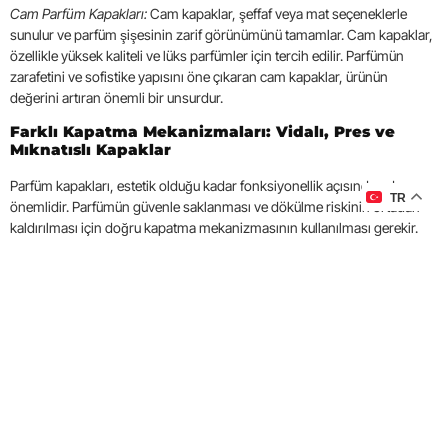
Cam Parfüm Kapakları:
Cam kapaklar, şeffaf veya mat seçeneklerle
sunulur ve parfüm şişesinin zarif görünümünü tamamlar. Cam kapaklar,
özellikle yüksek kaliteli ve lüks parfümler için tercih edilir. Parfümün
zarafetini ve sofistike yapısını öne çıkaran cam kapaklar, ürünün
değerini artıran önemli bir unsurdur.
Farklı Kapatma Mekanizmaları: Vidalı, Pres ve
Mıknatıslı Kapaklar
Parfüm kapakları, estetik olduğu kadar fonksiyonellik açısından da
TR
önemlidir. Parfümün güvenle saklanması ve dökülme riskinin ortadan
kaldırılması için doğru kapatma mekanizmasının kullanılması gerekir.
Ersa Esans olarak, farklı kapatma sistemleri sunarak markaların her
türlü ihtiyacına cevap veriyoruz.
Vidalı Kapaklar:
Vidalı kapaklar, parfüm şişesinin hava geçirmez bir
şekilde kapanmasını sağlayarak parfümün uzun süre taze kalmasına
olanak tanır. Vidalı mekanizma, şişe taşınırken dökülme riskini
minimuma indirir ve güvenli kullanım sunar. Dayanıklı yapıları sayesinde
uzun süreli kullanım sağlar.
Pres Kapaklar:
Pres kapaklar, basit ve pratik bir kapatma mekanizması
sunar. Hızlı ve kolay kullanım imkanı sağlayan pres kapaklar, özellikle