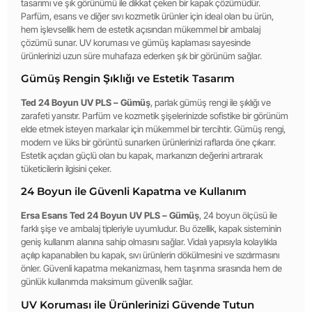
tasarımı ve şık görünümü ile dikkat çeken bir kapak çözümüdür.
Parfüm, esans ve diğer sıvı kozmetik ürünler için ideal olan bu ürün,
hem işlevsellik hem de estetik açısından mükemmel bir ambalaj
çözümü sunar. UV koruması ve gümüş kaplaması sayesinde
ürünlerinizi uzun süre muhafaza ederken şık bir görünüm sağlar.
Gümüş Rengin Şıklığı ve Estetik Tasarım
Ted 24 Boyun UV PLS – Gümüş
, parlak gümüş rengi ile şıklığı ve
zarafeti yansıtır. Parfüm ve kozmetik şişelerinizde sofistike bir görünüm
elde etmek isteyen markalar için mükemmel bir tercihtir. Gümüş rengi,
modern ve lüks bir görüntü sunarken ürünlerinizi raflarda öne çıkarır.
Estetik açıdan güçlü olan bu kapak, markanızın değerini artırarak
tüketicilerin ilgisini çeker.
24 Boyun ile Güvenli Kapatma ve Kullanım
Ersa Esans Ted 24 Boyun UV PLS – Gümüş
, 24 boyun ölçüsü ile
farklı şişe ve ambalaj tipleriyle uyumludur. Bu özellik, kapak sisteminin
geniş kullanım alanına sahip olmasını sağlar. Vidalı yapısıyla kolaylıkla
açılıp kapanabilen bu kapak, sıvı ürünlerin dökülmesini ve sızdırmasını
önler. Güvenli kapatma mekanizması, hem taşınma sırasında hem de
günlük kullanımda maksimum güvenlik sağlar.
UV Koruması ile Ürünlerinizi Güvende Tutun