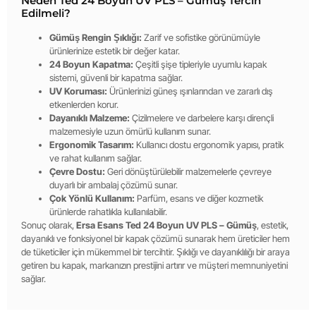
Neden Ted 24 Boyun UV PLS – Gümüş Tercih
Edilmeli?
Gümüş Rengin Şıklığı:
Zarif ve sofistike görünümüyle
ürünlerinize estetik bir değer katar.
24 Boyun Kapatma:
Çeşitli şişe tipleriyle uyumlu kapak
sistemi, güvenli bir kapatma sağlar.
UV Koruması:
Ürünlerinizi güneş ışınlarından ve zararlı dış
etkenlerden korur.
Dayanıklı Malzeme:
Çizilmelere ve darbelere karşı dirençli
malzemesiyle uzun ömürlü kullanım sunar.
Ergonomik Tasarım:
Kullanıcı dostu ergonomik yapısı, pratik
ve rahat kullanım sağlar.
Çevre Dostu:
Geri dönüştürülebilir malzemelerle çevreye
duyarlı bir ambalaj çözümü sunar.
Çok Yönlü Kullanım:
Parfüm, esans ve diğer kozmetik
ürünlerde rahatlıkla kullanılabilir.
Sonuç olarak,
Ersa Esans Ted 24 Boyun UV PLS – Gümüş
, estetik,
dayanıklı ve fonksiyonel bir kapak çözümü sunarak hem üreticiler hem
de tüketiciler için mükemmel bir tercihtir. Şıklığı ve dayanıklılığı bir araya
getiren bu kapak, markanızın prestijini artırır ve müşteri memnuniyetini
sağlar.