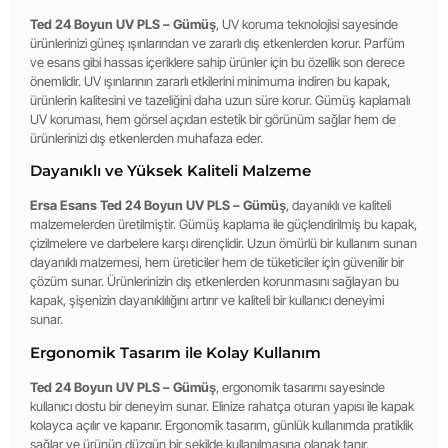
Ted 24 Boyun UV PLS – Gümüş
, UV koruma teknolojisi sayesinde
ürünlerinizi güneş ışınlarından ve zararlı dış etkenlerden korur. Parfüm
ve esans gibi hassas içeriklere sahip ürünler için bu özellik son derece
önemlidir. UV ışınlarının zararlı etkilerini minimuma indiren bu kapak,
ürünlerin kalitesini ve tazeliğini daha uzun süre korur. Gümüş kaplamalı
UV koruması, hem görsel açıdan estetik bir görünüm sağlar hem de
ürünlerinizi dış etkenlerden muhafaza eder.
Dayanıklı ve Yüksek Kaliteli Malzeme
Ersa Esans Ted 24 Boyun UV PLS – Gümüş
, dayanıklı ve kaliteli
malzemelerden üretilmiştir. Gümüş kaplama ile güçlendirilmiş bu kapak,
çizilmelere ve darbelere karşı dirençlidir. Uzun ömürlü bir kullanım sunan
dayanıklı malzemesi, hem üreticiler hem de tüketiciler için güvenilir bir
çözüm sunar. Ürünlerinizin dış etkenlerden korunmasını sağlayan bu
kapak, şişenizin dayanıklılığını artırır ve kaliteli bir kullanıcı deneyimi
sunar.
Ergonomik Tasarım ile Kolay Kullanım
Ted 24 Boyun UV PLS – Gümüş
, ergonomik tasarımı sayesinde
kullanıcı dostu bir deneyim sunar. Elinize rahatça oturan yapısı ile kapak
kolayca açılır ve kapanır. Ergonomik tasarım, günlük kullanımda pratiklik
sağlar ve ürünün düzgün bir şekilde kullanılmasına olanak tanır.