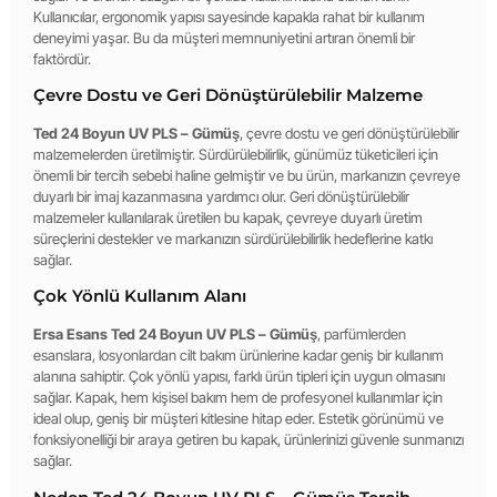
Kullanıcılar, ergonomik yapısı sayesinde kapakla rahat bir kullanım
deneyimi yaşar. Bu da müşteri memnuniyetini artıran önemli bir
faktördür.
Çevre Dostu ve Geri Dönüştürülebilir Malzeme
Ted 24 Boyun UV PLS – Gümüş
, çevre dostu ve geri dönüştürülebilir
malzemelerden üretilmiştir. Sürdürülebilirlik, günümüz tüketicileri için
önemli bir tercih sebebi haline gelmiştir ve bu ürün, markanızın çevreye
duyarlı bir imaj kazanmasına yardımcı olur. Geri dönüştürülebilir
malzemeler kullanılarak üretilen bu kapak, çevreye duyarlı üretim
süreçlerini destekler ve markanızın sürdürülebilirlik hedeflerine katkı
sağlar.
Çok Yönlü Kullanım Alanı
Ersa Esans Ted 24 Boyun UV PLS – Gümüş
, parfümlerden
esanslara, losyonlardan cilt bakım ürünlerine kadar geniş bir kullanım
alanına sahiptir. Çok yönlü yapısı, farklı ürün tipleri için uygun olmasını
sağlar. Kapak, hem kişisel bakım hem de profesyonel kullanımlar için
ideal olup, geniş bir müşteri kitlesine hitap eder. Estetik görünümü ve
fonksiyonelliği bir araya getiren bu kapak, ürünlerinizi güvenle sunmanızı
sağlar.