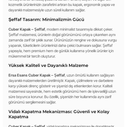
kozmetik ürünlerinizin zarafetini artıran bu kapak, ergonomik yapısı ve
dayanıklı malzemesiyle uzun süreli kullanım sağlar.
Şeffaf Tasarım: Minimalizmin Gücü
Cuber Kapak – Şeffaf
, modern minimalist tasarımıyla dikkat çeker.
Şeffaf malzemesi, ürünlerin doğal görünümünü ortaya çıkarırken aynı
zamanda zarif bir şıklık sunar. Ürününüzün rengine ve dokusuna vurgu
yaparak, tüketicilerin ürünlerinizi daha çekici bulmasını sağlar. Şeffaf
yapısıyla, hem premium hem de günlük kullanıma yönelik ürünler için
mükemmel bir tercih oluşturur.
Yüksek Kaliteli ve Dayanıklı Malzeme
Ersa Esans Cuber Kapak – Şeffaf
, uzun ömürlü kullanım sağlayan
dayanıklı malzemelerden üretilmiştir. Kapak, çizilmelere ve darbelere
karşı yüksek direnç gösterir ve şişenizi dış etkenlerden korur. Kaliteli
malzemesi sayesinde, hem estetik görünümü hem de işlevselliği uzun
süre boyunca korunur. Bu özellik, şişenizin her kullanımda aynı zarif
görünümü sergilemesini sağlar.
Vidalı Kapatma Mekanizması: Güvenli ve Kolay
Kapatma
Cuber Kapak – Şeffaf
, vidalı kapatma mekanizması ile donatılmıştır.