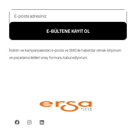
E-BÜLTENE KAYIT OL
İndirim ve kampanyalardan e-posta ve SMS ile haberdar olmak istiyorum
ve pazarlama iletileri onay formunu kabul ediyorum.