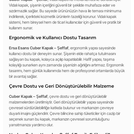
Vidalı kapak, şişenin içeriğini güvenli bir şekilde muhafaza eder ve
sızdırmazlık sağlar. Bu sayede ürününüzün hava ile teması minimuma
indirilerek, içerikteki kozmetik ürünlerin tazeliği korunur. Vidalı kapak
sistemi, hem bireysel hem de ticari kullanıcılar için güvenli ve pratik bir
kullanım sunar.
Ergonomik ve Kullanıcı Dostu Tasarım
Ersa Esans Cuber Kapak – Şeffaf
, ergonomik yapısı sayesinde
kullanıcı dostu bir deneyim sunar. Şişenin elde rahatça tutulmasını
sağlayan bu kapak, kolayca açılıp kapatılabilir. Hafif yapısı, taşıma
kolaylığı sunarken aynı zamanda şişenizin ağırlığını artırmaz. Ergonomik
tasarımı, hem günlük kullanımda hem de profesyonel ortamlarda büyük
bir avantaj sağlar.
Çevre Dostu ve Geri Dönüştürülebilir Malzeme
Cuber Kapak – Şeffaf
, çevre dostu ve geri dönüştürülebilir
malzemelerden üretilmiştir. Geri dönüştürülebilir yapısı sayesinde
çevresel sürdürülebilirliğe katkıda bulunur ve markanızın çevreye
duyarlı imajını güçlendirir. Çevre bilincine sahip tüketiciler için cazip bir
seçenek sunan bu kapak, markanızın çevresel sorumluluğunu
yansıtmanıza yardımcı olur.