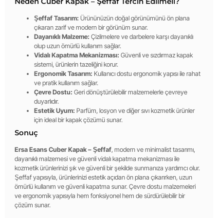
Neden Cuber Kapak – Şeffaf Tercih Edilmeli?
Şeffaf Tasarım:
Ürününüzün doğal görünümünü ön plana
çıkaran zarif ve modern bir görünüm sunar.
Dayanıklı Malzeme:
Çizilmelere ve darbelere karşı dayanıklı
olup uzun ömürlü kullanım sağlar.
Vidalı Kapatma Mekanizması:
Güvenli ve sızdırmaz kapak
sistemi, ürünlerin tazeliğini korur.
Ergonomik Tasarım:
Kullanıcı dostu ergonomik yapısı ile rahat
ve pratik kullanım sağlar.
Çevre Dostu:
Geri dönüştürülebilir malzemelerle çevreye
duyarlıdır.
Estetik Uyum:
Parfüm, losyon ve diğer sıvı kozmetik ürünler
için ideal bir kapak çözümü sunar.
Sonuç
Ersa Esans Cuber Kapak – Şeffaf
, modern ve minimalist tasarımı,
dayanıklı malzemesi ve güvenli vidalı kapatma mekanizması ile
kozmetik ürünlerinizi şık ve güvenli bir şekilde sunmanıza yardımcı olur.
Şeffaf yapısıyla, ürünlerinizi estetik açıdan ön plana çıkarırken, uzun
ömürlü kullanım ve güvenli kapatma sunar. Çevre dostu malzemeleri
ve ergonomik yapısıyla hem fonksiyonel hem de sürdürülebilir bir
çözüm sunar.