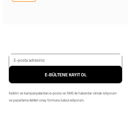
E-BÜLTENE KAYIT OL
İndirim ve kampanyalardan e-posta ve SMS ile haberdar olmak istiyorum
ve pazarlama iletileri onay formunu kabul ediyorum.