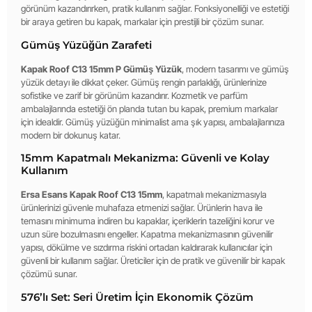
görünüm kazandırırken, pratik kullanım sağlar. Fonksiyonelliği ve estetiği
bir araya getiren bu kapak, markalar için prestijli bir çözüm sunar.
Gümüş Yüzüğün Zarafeti
Kapak Roof C13 15mm P Gümüş Yüzük
, modern tasarımı ve gümüş
yüzük detayı ile dikkat çeker. Gümüş rengin parlaklığı, ürünlerinize
sofistike ve zarif bir görünüm kazandırır. Kozmetik ve parfüm
ambalajlarında estetiği ön planda tutan bu kapak, premium markalar
için idealdir. Gümüş yüzüğün minimalist ama şık yapısı, ambalajlarınıza
modern bir dokunuş katar.
15mm Kapatmalı Mekanizma: Güvenli ve Kolay
Kullanım
Ersa Esans Kapak Roof C13 15mm
, kapatmalı mekanizmasıyla
ürünlerinizi güvenle muhafaza etmenizi sağlar. Ürünlerin hava ile
temasını minimuma indiren bu kapaklar, içeriklerin tazeliğini korur ve
uzun süre bozulmasını engeller. Kapatma mekanizmasının güvenilir
yapısı, dökülme ve sızdırma riskini ortadan kaldırarak kullanıcılar için
güvenli bir kullanım sağlar. Üreticiler için de pratik ve güvenilir bir kapak
çözümü sunar.
576’lı Set: Seri Üretim İçin Ekonomik Çözüm