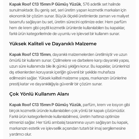
Kapak Roof C13 15mm P Gümüş Yüzük
, 576 adetlik set halinde
sunulmaktadır. Bu geniş set, seri üretim yapan kozmetik markaları için
ekonomik bir çözüm sunar. Büyük ölçekli üretimlerde zaman ve maliyet
tasarrufu sağlayan bu set, üretim sürecini optimize eder. Hem parfüm
hem de krem gibi çeşitli kozmetik ürünlerde kullanılabilen bu kapaklar,
farklı ürün kategorilerinde de uyumlu ve işlevsel bir kullanım sunar.
Yüksek Kaliteli ve Dayanıklı Malzeme
Kapak Roof C13 15mm
, dayanıklı malzemelerden üretilmiştir ve uzun
ömürlü bir kullanım sunar. Çizilmelere ve darbelere karşı dayanıklı yapısı,
uzun süre kullanımda bile ilk günkü şıklığını korur. Bu kapaklar, ürünlerinizi
dış etkenlerden koruyarak içeriğin güvenli bir şekilde muhafaza
edilmesini sağlar. Yüksek kaliteli malzeme yapısı, markanızın ürünlerine
prestij katar ve dayanıklılığıyla güvenilir bir çözüm sunar.
Çok Yönlü Kullanım Alanı
Kapak Roof C13 15mm P Gümüş Yüzük
, parfüm, krem ve losyon gibi
birçok kozmetik üründe kullanılabilen çok yönlü bir kapak çözümüdür.
Farklı ürün kategorilerinde kullanılabilmesi, üretim hattınızı optimize
etmenizi sağlar. Her türlü ambalaj tasarımına uyum sağlayan bu kapak,
markanızın estetik ve işlevsellik açısından tutarlı bir imaj sergilemesine
yardımcı olur.