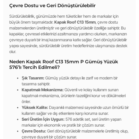
Çevre Dostu ve Geri Dönüştürülebilir
Sürdürülebilirlik, günümüzde hem tüketiciler hem de markalar için
büyük önem taşımaktadır.
Kapak Roof C13 15mm
, çevre dostu
malzemelerden üretilmiştir ve geri dönüştürülebilir özelliğe sahiptir. Bu
kapaklar, çevresel etkilerinizi azaltmanıza yardımcı olurken, markanızın
çevreye duyarlı bir imaj kazanmasına katkı sağlar. Geri dönüştürülebilir
yapısı sayesinde, sürdürülebilir üretim hedeflerinize ulaşmanıza destek
olur.
Neden Kapak Roof C13 15mm P Gümüş Yüzük
576’lı Tercih Edilmeli?
Şık Tasarım:
Gümüş yüzük detayı ile zarif ve modern bir
tasarıma sahiptir.
Kapatmalı Mekanizma:
Güvenli ve kolay kullanım sunan
kapatmalı mekanizma, ürünlerin tazeliğini korur ve dökülmeleri
önler.
Yüksek Kalite:
Dayanıklı malzemesi sayesinde uzun ömürlü bir
kullanım sağlar ve dış etkenlere karşı koruma sunar.
Seri Üretim İçin Uygun:
576 adetlik set, seri üretim yapan
markalar için ekonomik ve pratik bir çözüm sunar.
Çevre Dostu:
Geri dönüştürülebilir malzemelerle üretilmiş olup,
çevreye duyarlı bir çözüm sunar.