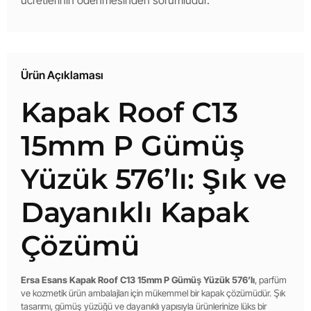
Ürün Açıklaması
Kapak Roof C13
15mm P Gümüş
Yüzük 576’lı: Şık ve
Dayanıklı Kapak
Çözümü
Ersa Esans Kapak Roof C13 15mm P Gümüş Yüzük 576’lı
, parfüm
ve kozmetik ürün ambalajları için mükemmel bir kapak çözümüdür. Şık
tasarımı, gümüş yüzüğü ve dayanıklı yapısıyla ürünlerinize lüks bir