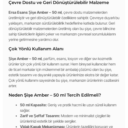
Çevre Dostu ve Geri Dönüştürülebilir Malzeme
Ersa Esans Şişe Amber – 50 ml
, çevre dostu malzemelerden
üretilmiştir ve geri dönüştürülebilir özelliklere sahiptir. Çevreye duyarlı bu
yaklaşım, markanızın sürdürülebilirlik hedeflerine katkıda bulunur. Geri
dönüştürülebilir malzemelerden üretilmiş olan bu şişe, çevre bilincine
sahip tüketicilerin ilgisini çeker ve markanızın çevresel sorumluluklarını
yerine getirmesine yardımcı olur.
Çok Yönlü Kullanım Alanı
Şişe Amber – 50 ml
, parfüm, esans, losyon ve diğer sıvı kozmetik
ürünler için çok yönlü bir kullanım sunar. Hem bireysel kullanıcılar hem
de ticari markalar için mükemmel bir ambalaj çözümü olan bu şişe,
estetik tasarımı ve dayanıklı yapısıyla ürünlerinize ekstra bir değer katar.
Çok yönlü kullanımı sayesinde bu şişe, markanızın ürünlerinin cazibesini
artırır.
Neden Şişe Amber – 50 ml Tercih Edilmeli?
50 ml Kapasite:
Geniş ve pratik hacmi ile uzun süreli kullanım
sağlar.
Zarif ve Şeffaf Tasarım:
Modern ve minimalist çizgileri ile
ürünlerinizi estetik bir şekilde sergiler.
Vidalı Kapak Mekanizması:
Ürünlerin tazeliğini koruyan ve