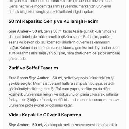
bireysel kullanıcılar hem de ticari kullanım için ideal bir çözüm sunar.
Geniş hacmi ve modern tasarımı sayesinde, markanızın ürünlerini
estetik bir şekilde sergileyerek tüketicilerin ilgisini çeker.
50 ml Kapasite: Geniş ve Kullanışlı Hacim
Şişe Amber – 50 ml
, geniş 50 ml kapasitesi ile günlük kullanımda ya
da ticari ürünlerde mükemmel bir çözüm sunar. Bu hacim, parfüm,
esans ve losyon gibi sıvı kozmetik ürünlerin güvenle saklanmasını
sağlar. Kullanıcıların ürünü sık sık doldurma gereksinimi duymadan uzun
süre kullanmalarını sağlayan bu şişe, hem pratik hem de şık bir ambalaj
çözümüdür.
Zarif ve Şeffaf Tasarım
Ersa Esans Şişe Amber – 50 ml
, şeffaf yapısıyla ürünlerinizi en iyi
şekilde sergiler. Minimalist ve zarif hatlara sahip olan bu şişe, estetik
görünümüyle dikkat çeker. Şeffaf cam yapısı, parfüm ya da diğer
kozmetik ürünlerinizin rengini ve dokusunu ön plana çıkararak, raflarda
fark yaratır. Şıklığı ve fonksiyonelliği bir arada sunan tasarımı, markanızın
ürünlerine profesyonel bir dokunuş katar.
Vidalı Kapak ile Güvenli Kapatma
Şişe Amber – 50 ml
, vidalı kapak mekanizması sayesinde güvenli bir