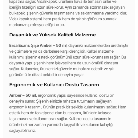
kapatma sağlar. Vidalı kapak, ürünlerin hava ile temasını önler ve
içeriğin tazeliğini uzun süre korur. Aynı zamanda sızdırmazlık sağlayan
bu kapak, şişenin güvenle taşınmasına ve saklanmasına yardımcı olur.
Vidalı kapak sistemi, hem pratik hem de şık bir görünüm sunarak
markanızın profesyonelliğini artırır.
Dayanıklı ve Yüksek Kaliteli Malzeme
Ersa Esans Şişe Amber – 50 ml
, dayanıklı malzemelerden üretilmiştir
ve çizilmelere ya da darbelere karşı dirençlidir. Kaliteli malzeme
kullanımı, şişenin estetik görünümünü uzun süre korumasını sağlar. Bu
dayanıklı yapı, şişenin hem işlevsel hem de uzun ömürlü olmasını
sağlar. Kullanıcılar, ürünlerinizi güvenle muhafaza edebilir ve şık
görünümü ile dikkat çekici bir deneyim yaşar.
Ergonomik ve Kullanıcı Dostu Tasarım
Amber – 50 ml
, ergonomik yapısı sayesinde kullanıcı dostu bir
deneyim sunar. Şişenin elinizde rahatça tutulmasını sağlayan
ergonomik tasarımı, ürünün pratik bir şekilde kullanılmasını sağlar. Hem
estetik hem de fonksiyonel olan bu tasarım, ürünlerin kolayca
taşınmasını ve kullanılmasını sağlar. Kullanıcı dostu tasarımı ile
ürünlerinizi her zaman yanınızda taşıyabilir ve kullanım kolaylığı
sağlayabilirsiniz.