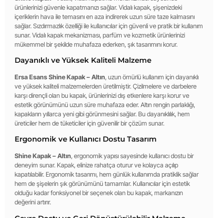
ürünlerinizi güvenle kapatmanızı sağlar. Vidalı kapak, şişenizdeki
içeriklerin hava ile temasını en aza indirerek uzun süre taze kalmasını
sağlar. Sızdırmazlık özelliği ile kullanıcılar için güvenli ve pratik bir kullanım
sunar. Vidalı kapak mekanizması, parfüm ve kozmetik ürünlerinizi
mükemmel bir şekilde muhafaza ederken, şık tasarımını korur.
Dayanıklı ve Yüksek Kaliteli Malzeme
Ersa Esans Shine Kapak – Altın
, uzun ömürlü kullanım için dayanıklı
ve yüksek kaliteli malzemelerden üretilmiştir. Çizilmelere ve darbelere
karşı dirençli olan bu kapak, ürünlerinizi dış etkenlere karşı korur ve
estetik görünümünü uzun süre muhafaza eder. Altın rengin parlaklığı,
kapakların yıllarca yeni gibi görünmesini sağlar. Bu dayanıklılık, hem
üreticiler hem de tüketiciler için güvenilir bir çözüm sunar.
Ergonomik ve Kullanıcı Dostu Tasarım
Shine Kapak – Altın
, ergonomik yapısı sayesinde kullanıcı dostu bir
deneyim sunar. Kapak, elinize rahatça oturur ve kolayca açılıp
kapatılabilir. Ergonomik tasarımı, hem günlük kullanımda pratiklik sağlar
hem de şişelerin şık görünümünü tamamlar. Kullanıcılar için estetik
olduğu kadar fonksiyonel bir seçenek olan bu kapak, markanızın
değerini artırır.