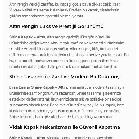
Altın rengin verdiği zarafet, bu kapağı göz alıcı ve dikkat çekici kılar.
Yüksek kaliteli malzeme kullanılarak üretilen bu kapak, şişelerinizin
şıklığını tamamlayarak prestijli bir imaj yaratır.
Altın Rengin Lüks ve Prestijli Görünümü
Shine Kapak – Altın
, altın rengin getirdiği lüks görünümü ile
ürünlerinize değer katar. Altın kapak, parfüm ve kozmetik ürünlerinize
sofistike ve zarif bir dokunuş sağlar. Altın rengin şıklığı, ürünlerinizi
raflarda öne çıkararak tüketicilerin dikkatini çekmenize yardımcı olur. Bu
kapak modeli, markanızın premium ürün algısını güçlendirmek ve
ürünlerinizi daha çekici hale getirmek için mükemmel bir tercihtir.
Shine Tasarımı ile Zarif ve Modern Bir Dokunuş
Ersa Esans Shine Kapak – Altın
, minimalist ve modern tasarımıyla
ürünlerinize zarif bir görünüm kazandırır. Shine tasarımı, şişelerinize
estetik bir değer katarak ürünlerinizi daha şık ve sofistike bir şekilde
sunmanıza olanak tanır. Parlak ve pürüzsüz yüzeyi ile bu kapak, hem
klasik hem de modern şişe tasarımları ile mükemmel uyum sağlar.
Shine tasarımı, hem göz alıcı hem de işlevsel bir çözüm sunar.
Vidalı Kapak Mekanizması ile Güvenli Kapatma
Shine Kapak – Altın
, vidalı kapatma mekanizması sayesinde