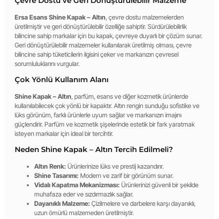
Çevre Dostu ve Geri Dönüştürülebilir Malzeme
Ersa Esans Shine Kapak – Altın
, çevre dostu malzemelerden
üretilmiştir ve geri dönüştürülebilir özelliğe sahiptir. Sürdürülebilirlik
bilincine sahip markalar için bu kapak, çevreye duyarlı bir çözüm sunar.
Geri dönüştürülebilir malzemeler kullanılarak üretilmiş olması, çevre
bilincine sahip tüketicilerin ilgisini çeker ve markanızın çevresel
sorumluluklarını vurgular.
Çok Yönlü Kullanım Alanı
Shine Kapak – Altın
, parfüm, esans ve diğer kozmetik ürünlerde
kullanılabilecek çok yönlü bir kapaktır. Altın rengin sunduğu sofistike ve
lüks görünüm, farklı ürünlerle uyum sağlar ve markanızın imajını
güçlendirir. Parfüm ve kozmetik şişelerinde estetik bir fark yaratmak
isteyen markalar için ideal bir tercihtir.
Neden Shine Kapak – Altın Tercih Edilmeli?
Altın Renk:
Ürünlerinize lüks ve prestij kazandırır.
Shine Tasarımı:
Modern ve zarif bir görünüm sunar.
Vidalı Kapatma Mekanizması:
Ürünlerinizi güvenli bir şekilde
muhafaza eder ve sızdırmazlık sağlar.
Dayanıklı Malzeme:
Çizilmelere ve darbelere karşı dayanıklı,
uzun ömürlü malzemeden üretilmiştir.