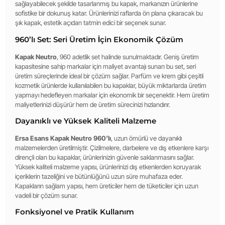
sağlayabilecek şekilde tasarlanmış bu kapak, markanızın ürünlerine
sofistike bir dokunuş katar. Ürünlerinizi raflarda ön plana çıkaracak bu
şık kapak, estetik açıdan tatmin edici bir seçenek sunar.
960’lı Set: Seri Üretim İçin Ekonomik Çözüm
Kapak Neutro
, 960 adetlik set halinde sunulmaktadır. Geniş üretim
kapasitesine sahip markalar için maliyet avantajı sunan bu set, seri
üretim süreçlerinde ideal bir çözüm sağlar. Parfüm ve krem gibi çeşitli
kozmetik ürünlerde kullanılabilen bu kapaklar, büyük miktarlarda üretim
yapmayı hedefleyen markalar için ekonomik bir seçenektir. Hem üretim
maliyetlerinizi düşürür hem de üretim sürecinizi hızlandırır.
Dayanıklı ve Yüksek Kaliteli Malzeme
Ersa Esans Kapak Neutro 960’lı
, uzun ömürlü ve dayanıklı
malzemelerden üretilmiştir. Çizilmelere, darbelere ve dış etkenlere karşı
dirençli olan bu kapaklar, ürünlerinizin güvenle saklanmasını sağlar.
Yüksek kaliteli malzeme yapısı, ürünlerinizi dış etkenlerden koruyarak
içeriklerin tazeliğini ve bütünlüğünü uzun süre muhafaza eder.
Kapakların sağlam yapısı, hem üreticiler hem de tüketiciler için uzun
vadeli bir çözüm sunar.
Fonksiyonel ve Pratik Kullanım