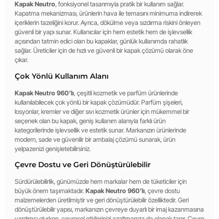
Kapak Neutro
, fonksiyonel tasarımıyla pratik bir kullanım sağlar.
Kapatma mekanizması, ürünlerin hava ile temasını minimuma indirerek
içeriklerin tazeliğini korur. Ayrıca, dökülme veya sızdırma riskini önleyen
güvenli bir yapı sunar. Kullanıcılar için hem estetik hem de işlevsellik
açısından tatmin edici olan bu kapaklar, günlük kullanımda rahatlık
sağlar. Üreticiler için de hızlı ve güvenli bir kapak çözümü olarak öne
çıkar.
Çok Yönlü Kullanım Alanı
Kapak Neutro 960’lı
, çeşitli kozmetik ve parfüm ürünlerinde
kullanılabilecek çok yönlü bir kapak çözümüdür. Parfüm şişeleri,
losyonlar, kremler ve diğer sıvı kozmetik ürünler için mükemmel bir
seçenek olan bu kapak, geniş kullanım alanıyla farklı ürün
kategorilerinde işlevsellik ve estetik sunar. Markanızın ürünlerinde
modern, sade ve güvenilir bir ambalaj çözümü sunarak, ürün
yelpazenizi genişletebilirsiniz.
Çevre Dostu ve Geri Dönüştürülebilir
Sürdürülebilirlik, günümüzde hem markalar hem de tüketiciler için
büyük önem taşımaktadır.
Kapak Neutro 960’lı
, çevre dostu
malzemelerden üretilmiştir ve geri dönüştürülebilir özelliktedir. Geri
dönüştürülebilir yapısı, markanızın çevreye duyarlı bir imaj kazanmasına
yardımcı olurken, çevresel etkilerinizi azaltmanıza da olanak tanır. Çevre