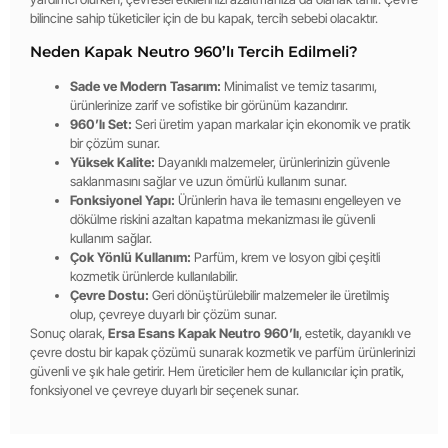
bilincine sahip tüketiciler için de bu kapak, tercih sebebi olacaktır.
Neden Kapak Neutro 960’lı Tercih Edilmeli?
Sade ve Modern Tasarım:
Minimalist ve temiz tasarımı,
ürünlerinize zarif ve sofistike bir görünüm kazandırır.
960’lı Set:
Seri üretim yapan markalar için ekonomik ve pratik
bir çözüm sunar.
Yüksek Kalite:
Dayanıklı malzemeler, ürünlerinizin güvenle
saklanmasını sağlar ve uzun ömürlü kullanım sunar.
Fonksiyonel Yapı:
Ürünlerin hava ile temasını engelleyen ve
dökülme riskini azaltan kapatma mekanizması ile güvenli
kullanım sağlar.
Çok Yönlü Kullanım:
Parfüm, krem ve losyon gibi çeşitli
kozmetik ürünlerde kullanılabilir.
Çevre Dostu:
Geri dönüştürülebilir malzemeler ile üretilmiş
olup, çevreye duyarlı bir çözüm sunar.
Sonuç olarak,
Ersa Esans Kapak Neutro 960’lı
, estetik, dayanıklı ve
çevre dostu bir kapak çözümü sunarak kozmetik ve parfüm ürünlerinizi
güvenli ve şık hale getirir. Hem üreticiler hem de kullanıcılar için pratik,
fonksiyonel ve çevreye duyarlı bir seçenek sunar.