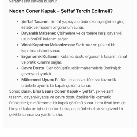
yaratmasına katkıda bulunur.
Neden Coner Kapak – Şeffaf Tercih Edilmeli?
Şeffaf Tasarım:
Şeffaf yapısıyla ürününüzün içeriğini sergiler,
estetik ve modern bir görünüm sunar.
Dayanıklı Malzeme:
Çizilmelere ve darbelere karşı dayanıklı,
uzun ömürlü kullanım sağlar.
Vidalı Kapatma Mekanizması:
Sızdırmaz ve güvenli bir
kapatma sistemi sunar.
Ergonomik Kullanım:
Kullanıcı dostu ergonomik tasarım, rahat
ve pratik kullanım sağlar.
Çevre Dostu:
Geri dönüştürülebilir malzemelerle üretilmiştir,
çevreye duyarlıdır.
Mükemmel Uyum:
Parfüm, esans ve diğer sıvı kozmetik
ürünlerle uyumlu bir kapak çözümü sunar.
Sonuç olarak,
Ersa Esans Coner Kapak – Şeffaf
, şık ve zarif
tasarımı, dayanıklı yapısı ve çevre dostu özellikleri ile kozmetik
ürünleriniz için mükemmel bir kapak çözümü sunar. Hem ticari hem de
bireysel kullanım için ideal olan bu kapak, ürünlerinizi şık ve güvenli bir
şekilde sunmanıza yardımcı olur.