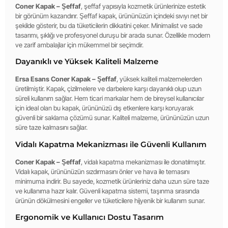
Coner Kapak – Şeffaf
, şeffaf yapısıyla kozmetik ürünlerinize estetik
bir görünüm kazandırır. Şeffaf kapak, ürününüzün içindeki sıvıyı net bir
şekilde gösterir, bu da tüketicilerin dikkatini çeker. Minimalist ve sade
tasarımı, şıklığı ve profesyonel duruşu bir arada sunar. Özellikle modern
ve zarif ambalajlar için mükemmel bir seçimdir.
Dayanıklı ve Yüksek Kaliteli Malzeme
Ersa Esans Coner Kapak – Şeffaf
, yüksek kaliteli malzemelerden
üretilmiştir. Kapak, çizilmelere ve darbelere karşı dayanıklı olup uzun
süreli kullanım sağlar. Hem ticari markalar hem de bireysel kullanıcılar
için ideal olan bu kapak, ürününüzü dış etkenlere karşı koruyarak
güvenli bir saklama çözümü sunar. Kaliteli malzeme, ürününüzün uzun
süre taze kalmasını sağlar.
Vidalı Kapatma Mekanizması ile Güvenli Kullanım
Coner Kapak – Şeffaf
, vidalı kapatma mekanizması ile donatılmıştır.
Vidalı kapak, ürününüzün sızdırmasını önler ve hava ile temasını
minimuma indirir. Bu sayede, kozmetik ürünleriniz daha uzun süre taze
ve kullanıma hazır kalır. Güvenli kapatma sistemi, taşınma sırasında
ürünün dökülmesini engeller ve tüketicilere hijyenik bir kullanım sunar.
Ergonomik ve Kullanıcı Dostu Tasarım