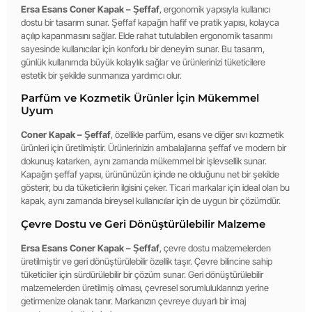
Ersa Esans Coner Kapak – Şeffaf
, ergonomik yapısıyla kullanıcı
dostu bir tasarım sunar. Şeffaf kapağın hafif ve pratik yapısı, kolayca
açılıp kapanmasını sağlar. Elde rahat tutulabilen ergonomik tasarımı
sayesinde kullanıcılar için konforlu bir deneyim sunar. Bu tasarım,
günlük kullanımda büyük kolaylık sağlar ve ürünlerinizi tüketicilere
estetik bir şekilde sunmanıza yardımcı olur.
Parfüm ve Kozmetik Ürünler İçin Mükemmel
Uyum
Coner Kapak – Şeffaf
, özellikle parfüm, esans ve diğer sıvı kozmetik
ürünleri için üretilmiştir. Ürünlerinizin ambalajlarına şeffaf ve modern bir
dokunuş katarken, aynı zamanda mükemmel bir işlevsellik sunar.
Kapağın şeffaf yapısı, ürününüzün içinde ne olduğunu net bir şekilde
gösterir, bu da tüketicilerin ilgisini çeker. Ticari markalar için ideal olan bu
kapak, aynı zamanda bireysel kullanıcılar için de uygun bir çözümdür.
Çevre Dostu ve Geri Dönüştürülebilir Malzeme
Ersa Esans Coner Kapak – Şeffaf
, çevre dostu malzemelerden
üretilmiştir ve geri dönüştürülebilir özellik taşır. Çevre bilincine sahip
tüketiciler için sürdürülebilir bir çözüm sunar. Geri dönüştürülebilir
malzemelerden üretilmiş olması, çevresel sorumluluklarınızı yerine
getirmenize olanak tanır. Markanızın çevreye duyarlı bir imaj