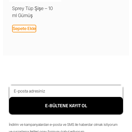
Sprey Tüp Şişe – 10
ml Gümüş
Sepete Ekle
E-BÜLTENE KAYIT OL
İndirim ve kampanyalardan e-posta ve SMS ile haberdar olmak istiyorum
ve pazarlama iletileri onay formunu kabul ediyorum.