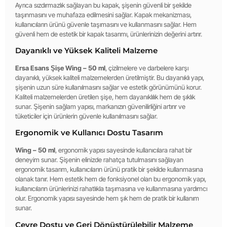
Ayrıca sızdırmazlık sağlayan bu kapak, şişenin güvenli bir şekilde
taşınmasını ve muhafaza edilmesini sağlar. Kapak mekanizması,
kullanıcıların ürünü güvenle taşımasını ve kullanmasını sağlar. Hem
güvenli hem de estetik bir kapak tasarımı, ürünlerinizin değerini artırır.
Dayanıklı ve Yüksek Kaliteli Malzeme
Ersa Esans Şişe Wing – 50 ml
, çizilmelere ve darbelere karşı
dayanıklı, yüksek kaliteli malzemelerden üretilmiştir. Bu dayanıklı yapı,
şişenin uzun süre kullanılmasını sağlar ve estetik görünümünü korur.
Kaliteli malzemelerden üretilen şişe, hem dayanıklılık hem de şıklık
sunar. Şişenin sağlam yapısı, markanızın güvenilirliğini artırır ve
tüketiciler için ürünlerin güvenle kullanılmasını sağlar.
Ergonomik ve Kullanıcı Dostu Tasarım
Wing – 50 ml
, ergonomik yapısı sayesinde kullanıcılara rahat bir
deneyim sunar. Şişenin elinizde rahatça tutulmasını sağlayan
ergonomik tasarım, kullanıcıların ürünü pratik bir şekilde kullanmasına
olanak tanır. Hem estetik hem de fonksiyonel olan bu ergonomik yapı,
kullanıcıların ürünlerinizi rahatlıkla taşımasına ve kullanmasına yardımcı
olur. Ergonomik yapısı sayesinde hem şık hem de pratik bir kullanım
sunar.
Çevre Dostu ve Geri Dönüştürülebilir Malzeme