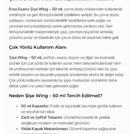
Ersa Esans Şişe Wing – 50 ml
, çevre dostu malzemeler kullanılarak
üretilmiştir ve geri dönüştürülebilir özelliklere sahiptir. Bu çevre dostu
yaklaşım, markanızın sürdürülebilirlik hedeflerine katkı sağlar ve
çevresel sorumluluklarınızı yerine getirmenize yardımcı olur. Geri
dönüştürülebilir malzemeleriyle şişe, çevreye duyarlı bir ambalaj
çözümü sunar ve tüketiciler için çevre dostu bir seçenek haline gelir.
Çok Yönlü Kullanım Alanı
Şişe Wing – 50 ml
, parfüm, esans, losyon ve diğer sıvı kozmetik
ürünler için çok yönlü bir kullanım sunar. Hem bireysel kullanıcılar hem
de profesyonel markalar için ideal bir ambalaj çözümü olan bu şişe,
estetik tasarımı ve dayanıklı yapısıyla ürünlerinize ekstra bir değer katar.
Çok yönlü kullanımı sayesinde bu şişe, markanızın ürünlerinin daha
dikkat çekici ve çekici hale gelmesini sağlar.
Neden Şişe Wing – 50 ml Tercih Edilmeli?
50 ml Kapasite:
Pratik ve taşınabilir hacmiyle günlük kullanım
ve seyahat için ideal.
Zarif ve Şeffaf Tasarım:
Ürünlerinizi estetik bir şekilde
sergileyen modern ve minimalist görünüm.
Vidalı Kapak Mekanizması:
Güvenli kapatma sağlayarak