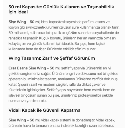
50 ml Kapasite: Günlük Kullanım ve Taşınabilirlik
İçin İdeal
Şişe Wing – 50 ml
, ideal kapasitesi sayesinde parfüm, esans ve
losyon gibi sıvı kozmetik ürünlerinizi uzun süre kullanmanıza olanak tanır.
50 ml hacmi, kullanıcılar için pratik bir çözüm sunarken seyahatlerde de
rahatlıkla taşınabilir. Küçük boyutu, ürünlerin her an yanınızda olmasını
kolaylaştırır ve günlük kullanım için idealdir. Bu şişe, hem kişisel
kullanımda hem de ticari ürünlerde etkili bir çözüm sunar.
Wing Tasarımı: Zarif ve Şeffaf Görünüm
Ersa Esans Şişe Wing – 50 ml
, şeffaf yapısıyla ürünlerinizi en iyi
şekilde sergilemenizi sağlar. Ürünün rengini ve dokusunu net bir şekilde
gösteren bu minimalist tasarım, markanızın ürünlerine zarif bir dokunuş
katar. Şişenin zarif ve modern çizgileri, raflarda dikkat çeker ve
tüketicilerin ilgisini çeker. Şeffaf yapısı sayesinde hem estetik hem de
işlevsel bir çözüm sunan bu şişe, ürünlerinizi profesyonel bir şekilde
sunmanıza yardımcı olur.
Vidalı Kapak ile Güvenli Kapatma
Şişe Wing – 50 ml
, vidalı kapak sistemi ile donatılmıştır. Vidalı kapak,
ürünlerin hava ile temasını en aza indirerek tazeliğini uzun süre korur.