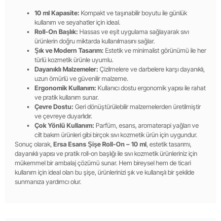
10 ml Kapasite:
Kompakt ve taşınabilir boyutu ile günlük
kullanım ve seyahatler için ideal.
Roll-On Başlık:
Hassas ve eşit uygulama sağlayarak sıvı
ürünlerin doğru miktarda kullanılmasını sağlar.
Şık ve Modern Tasarım:
Estetik ve minimalist görünümü ile her
türlü kozmetik ürünle uyumlu.
Dayanıklı Malzemeler:
Çizilmelere ve darbelere karşı dayanıklı,
uzun ömürlü ve güvenilir malzeme.
Ergonomik Kullanım:
Kullanıcı dostu ergonomik yapısı ile rahat
ve pratik kullanım sunar.
Çevre Dostu:
Geri dönüştürülebilir malzemelerden üretilmiştir
ve çevreye duyarlıdır.
Çok Yönlü Kullanım:
Parfüm, esans, aromaterapi yağları ve
cilt bakım ürünleri gibi birçok sıvı kozmetik ürün için uygundur.
Sonuç olarak,
Ersa Esans Şişe Roll-On – 10 ml
, estetik tasarımı,
dayanıklı yapısı ve pratik roll-on başlığı ile sıvı kozmetik ürünleriniz için
mükemmel bir ambalaj çözümü sunar. Hem bireysel hem de ticari
kullanım için ideal olan bu şişe, ürünlerinizi şık ve kullanışlı bir şekilde
sunmanıza yardımcı olur.