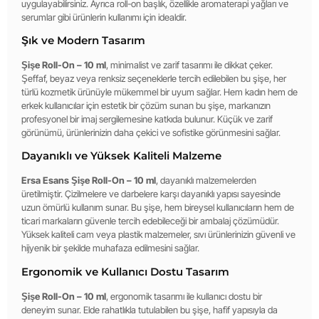
uygulayabilirsiniz. Ayrıca roll-on başlık, özellikle aromaterapi yağları ve
serumlar gibi ürünlerin kullanımı için idealdir.
Şık ve Modern Tasarım
Şişe Roll-On – 10 ml
, minimalist ve zarif tasarımı ile dikkat çeker.
Şeffaf, beyaz veya renksiz seçeneklerle tercih edilebilen bu şişe, her
türlü kozmetik ürünüyle mükemmel bir uyum sağlar. Hem kadın hem de
erkek kullanıcılar için estetik bir çözüm sunan bu şişe, markanızın
profesyonel bir imaj sergilemesine katkıda bulunur. Küçük ve zarif
görünümü, ürünlerinizin daha çekici ve sofistike görünmesini sağlar.
Dayanıklı ve Yüksek Kaliteli Malzeme
Ersa Esans Şişe Roll-On – 10 ml
, dayanıklı malzemelerden
üretilmiştir. Çizilmelere ve darbelere karşı dayanıklı yapısı sayesinde
uzun ömürlü kullanım sunar. Bu şişe, hem bireysel kullanıcıların hem de
ticari markaların güvenle tercih edebileceği bir ambalaj çözümüdür.
Yüksek kaliteli cam veya plastik malzemeler, sıvı ürünlerinizin güvenli ve
hijyenik bir şekilde muhafaza edilmesini sağlar.
Ergonomik ve Kullanıcı Dostu Tasarım
Şişe Roll-On – 10 ml
, ergonomik tasarımı ile kullanıcı dostu bir
deneyim sunar. Elde rahatlıkla tutulabilen bu şişe, hafif yapısıyla da