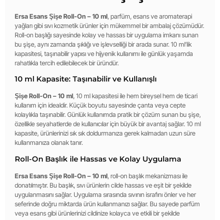
Ersa Esans Şişe Roll-On – 10 ml
, parfüm, esans ve aromaterapi
yağları gibi sıvı kozmetik ürünler için mükemmel bir ambalaj çözümüdür.
Roll-on başlığı sayesinde kolay ve hassas bir uygulama imkanı sunan
bu şişe, aynı zamanda şıklığı ve işlevselliği bir arada sunar. 10 ml’lik
kapasitesi, taşınabilir yapısı ve hijyenik kullanımı ile günlük yaşamda
rahatlıkla tercih edilebilecek bir üründür.
10 ml Kapasite: Taşınabilir ve Kullanışlı
Şişe Roll-On – 10 ml
, 10 ml kapasitesi ile hem bireysel hem de ticari
kullanım için idealdir. Küçük boyutu sayesinde çanta veya cepte
kolaylıkla taşınabilir. Günlük kullanımda pratik bir çözüm sunan bu şişe,
özellikle seyahatlerde de kullanıcılar için büyük bir avantaj sağlar. 10 ml
kapasite, ürünlerinizi sık sık doldurmanıza gerek kalmadan uzun süre
kullanmanıza olanak tanır.
Roll-On Başlık ile Hassas ve Kolay Uygulama
Ersa Esans Şişe Roll-On – 10 ml
, roll-on başlık mekanizması ile
donatılmıştır. Bu başlık, sıvı ürünlerin cilde hassas ve eşit bir şekilde
uygulanmasını sağlar. Uygulama sırasında sıvının israfını önler ve her
seferinde doğru miktarda ürün kullanmanızı sağlar. Bu sayede parfüm
veya esans gibi ürünlerinizi cildinize kolayca ve etkili bir şekilde