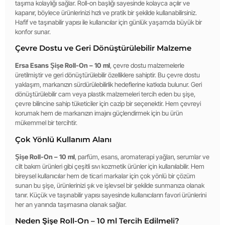
taşıma kolaylığı sağlar. Roll-on başlığı sayesinde kolayca açılır ve
kapanır, böylece ürünlerinizi hızlı ve pratik bir şekilde kullanabilirsiniz.
Hafif ve taşınabilir yapısı ile kullanıcılar için günlük yaşamda büyük bir
konfor sunar.
Çevre Dostu ve Geri Dönüştürülebilir Malzeme
Ersa Esans Şişe Roll-On – 10 ml
, çevre dostu malzemelerle
üretilmiştir ve geri dönüştürülebilir özelliklere sahiptir. Bu çevre dostu
yaklaşım, markanızın sürdürülebilirlik hedeflerine katkıda bulunur. Geri
dönüştürülebilir cam veya plastik malzemeleri tercih eden bu şişe,
çevre bilincine sahip tüketiciler için cazip bir seçenektir. Hem çevreyi
korumak hem de markanızın imajını güçlendirmek için bu ürün
mükemmel bir tercihtir.
Çok Yönlü Kullanım Alanı
Şişe Roll-On – 10 ml
, parfüm, esans, aromaterapi yağları, serumlar ve
cilt bakım ürünleri gibi çeşitli sıvı kozmetik ürünler için kullanılabilir. Hem
bireysel kullanıcılar hem de ticari markalar için çok yönlü bir çözüm
sunan bu şişe, ürünlerinizi şık ve işlevsel bir şekilde sunmanıza olanak
tanır. Küçük ve taşınabilir yapısı sayesinde kullanıcıların favori ürünlerini
her an yanında taşımasına olanak sağlar.
Neden Şişe Roll-On – 10 ml Tercih Edilmeli?