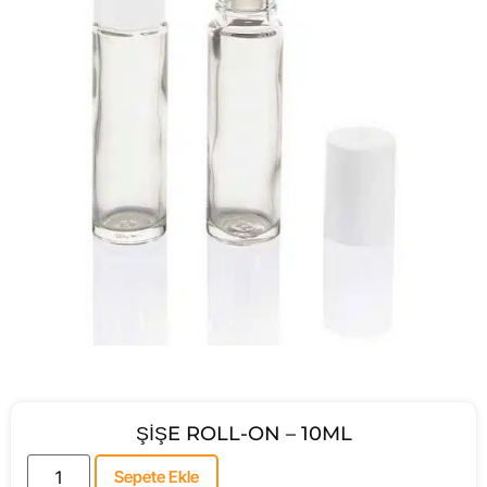
ŞİŞE ROLL-ON – 10ML
Sepete Ekle