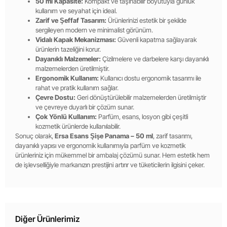
50 ml Kapasite:
Kompakt ve taşınabilir boyutuyla günlük
kullanım ve seyahat için ideal.
Zarif ve Şeffaf Tasarım:
Ürünlerinizi estetik bir şekilde
sergileyen modern ve minimalist görünüm.
Vidalı Kapak Mekanizması:
Güvenli kapatma sağlayarak
ürünlerin tazeliğini korur.
Dayanıklı Malzemeler:
Çizilmelere ve darbelere karşı dayanıklı
malzemelerden üretilmiştir.
Ergonomik Kullanım:
Kullanıcı dostu ergonomik tasarımı ile
rahat ve pratik kullanım sağlar.
Çevre Dostu:
Geri dönüştürülebilir malzemelerden üretilmiştir
ve çevreye duyarlı bir çözüm sunar.
Çok Yönlü Kullanım:
Parfüm, esans, losyon gibi çeşitli
kozmetik ürünlerde kullanılabilir.
Sonuç olarak,
Ersa Esans Şişe Panama – 50 ml
, zarif tasarımı,
dayanıklı yapısı ve ergonomik kullanımıyla parfüm ve kozmetik
ürünleriniz için mükemmel bir ambalaj çözümü sunar. Hem estetik hem
de işlevselliğiyle markanızın prestijini artırır ve tüketicilerin ilgisini çeker.
Diğer Ürünlerimiz