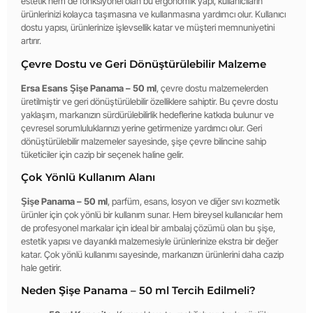
estetik hem de fonksiyonel olan bu ergonomik yapı, kullanıcıların
ürünlerinizi kolayca taşımasına ve kullanmasına yardımcı olur. Kullanıcı
dostu yapısı, ürünlerinize işlevsellik katar ve müşteri memnuniyetini
artırır.
Çevre Dostu ve Geri Dönüştürülebilir Malzeme
Ersa Esans Şişe Panama – 50 ml
, çevre dostu malzemelerden
üretilmiştir ve geri dönüştürülebilir özelliklere sahiptir. Bu çevre dostu
yaklaşım, markanızın sürdürülebilirlik hedeflerine katkıda bulunur ve
çevresel sorumluluklarınızı yerine getirmenize yardımcı olur. Geri
dönüştürülebilir malzemeler sayesinde, şişe çevre bilincine sahip
tüketiciler için cazip bir seçenek haline gelir.
Çok Yönlü Kullanım Alanı
Şişe Panama – 50 ml
, parfüm, esans, losyon ve diğer sıvı kozmetik
ürünler için çok yönlü bir kullanım sunar. Hem bireysel kullanıcılar hem
de profesyonel markalar için ideal bir ambalaj çözümü olan bu şişe,
estetik yapısı ve dayanıklı malzemesiyle ürünlerinize ekstra bir değer
katar. Çok yönlü kullanımı sayesinde, markanızın ürünlerini daha cazip
hale getirir.
Neden Şişe Panama – 50 ml Tercih Edilmeli?