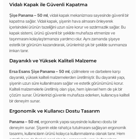
Vidalı Kapak ile Güvenli Kapatma
Şişe Panama – 50 ml
, vidalı kapak mekanizması sayesinde güvenli bir
kapatma sağlar. Vidalı kapak, şişenin hava almasını önleyerek
içerisindeki ürünün tazeliğini uzun süre korur ve sızdırmazlık sağlar. Bu
kapak sistemi, ürünü güvenli bir şekilde muhafaza etmenize ve
taşınmasını kolaylaştırmanıza yardımcı olur. Aynı zamanda şişeye
estetik bir görünüm kazandırarak, ürünlerinizi şık bir şekilde sunmanıza
imkan tanır.
Dayanıklı ve Yüksek Kaliteli Malzeme
Ersa Esans Şişe Panama – 50 ml
, çizilmelere ve darbelere karşı
dayanıklı, yüksek kaliteli malzemelerden üretilmiştir. Bu dayanıklı yapı,
şişenin uzun süre kullanılmasını sağlar ve estetik görünümünü korur.
Kaliteli malzemelerle üretilmiş olan şişe, hem işlevsel hem de şık bir
çözüm sunar. Ürünlerinizi güvenle muhafaza ederken, kullanıcıya kaliteli
bir deneyim sunar.
Ergonomik ve Kullanıcı Dostu Tasarım
Panama – 50 ml
, ergonomik yapısı sayesinde kullanıcı dostu bir
deneyim sunar. Şişenin elde rahatça tutulmasını sağlayan ergonomik
tasarımı, kullanıcıların ürünü kolayca kullanmalarına olanak tanır. Hem