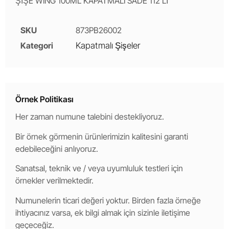
ŞİŞE WING 100ML KAPATMALI SADE 112’Lİ
SKU
873PB26002
Kategori
Kapatmalı Şişeler
Örnek Politikası
Her zaman numune talebini destekliyoruz.
Bir örnek görmenin ürünlerimizin kalitesini garanti
edebileceğini anlıyoruz.
Sanatsal, teknik ve / veya uyumluluk testleri için
örnekler verilmektedir.
Numunelerin ticari değeri yoktur. Birden fazla örneğe
ihtiyacınız varsa, ek bilgi almak için sizinle iletişime
geçeceğiz.