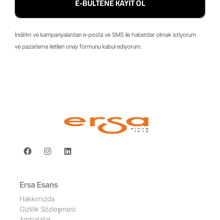
E-BÜLTENE KAYIT OL
İndirim ve kampanyalardan e-posta ve SMS ile haberdar olmak istiyorum
ve pazarlama iletileri onay formunu kabul ediyorum.
Ersa Esans
Hakkımızda
Gizlilik Sözleşmesi
Ambalajlar