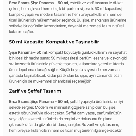
Ersa Esans Şişe Panama – 50 ml
, estetik ve zarif tasarımı ile dikkat
çeken, hem işlevsel hem de şık bir parfüm şişesidir. 50 ml kapasitesi,
kompakt yapısı ve modern tasarımı ile hem bireysel kullanım hem de
ticari ürünler için mükemmel bir seçimdir. Bu şişe, markanızın ürünlerine
sofistike bir görünüm kazandırırken, dayanıklı malzemesi ile uzun süreli
kullanım sağlar.
50 ml Kapasite: Kompakt ve Taşınabilir
Şişe Panama – 50 ml
, kompakt boyutuyla günlük kullanım ve seyahat
için ideal bir hacim sunar. 50 ml kapasitesi, parfüm, esans ve losyon gibi
sıvı kozmetik ürünlerinizi güvenle taşırken, kullanıcılara yeterli miktarda
ürün depolama olanağı sağlar. Küçük boyutu sayesinde her zaman
çantada taşınabilecek kadar pratik olan bu şişe, aynı zamanda ticari
ürünler için de mükemmel bir ambalaj seçeneğidir.
Zarif ve Şeffaf Tasarım
Ersa Esans Şişe Panama – 50 ml
, şeffaf yapısıyla ürünlerinizi en iyi
şekilde sergiler. Modern ve minimalist çizgilere sahip olan bu şişe,
estetik görünümüyle dikkat çeker. Şeffaf cam yapısı, parfümünüzün
veya diğer kozmetik ürünlerinizin rengini ve dokusunu ön plana
çıkararak raflarda göz alıcı bir duruş sergiler. Bu zarif ve şık tasarım,
hem bireysel kullanıcıların hem de ticari müşterilerin ilgisini çekecektir.