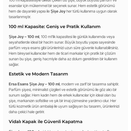
100 ml kapasitesiyle dikkat çeken bu şişe, büyük boyutlu parfüm ve
esanslar için mükemmel bir seçenek sunar. Hem estetik görünümü
hem de dayanıklı yapısı ile
Şişe Joy
her türlü kullanıma uygun olarak
tasarlanmıştır.
100 ml Kapasite: Geniş ve Pratik Kullanım
Şişe Joy – 100 ml
, 100 ml’lik kapasitesi ile günlük kullanımda veya
seyahatlerde ideal bir hacim sunar. Büyük boyutlu yapısı sayesinde
parfüm veya esans gibi ürünlerinizi uzun süre güvenle kullanabilirsiniz.
Hem bireysel kullanıcılar hem de ticari markalar için pratik bir çözüm
sunan bu şişe, geniş hacmiyle daha az dolum gerektiren bir kullanım
sağlar.
Estetik ve Modern Tasarım
Ersa Esans Şişe Joy – 100 ml
, modern ve zarif bir tasarıma sahiptir.
Parfüm şişesi, minimalist çizgileri ve estetik görünümü ile göz alıcı bir
sunum sağlar. Hem kadın hem de erkek kullanıcılar için ideal olan bu
şişe, markanızın sofistike ve şık bir imaj çizmesine yardımcı olur. Her
türlü kozmetik ürün ambalajı ile uyum sağlayan bu tasarım, ürünlerinizi
daha çekici hale getirir.
Vidalı Kapak ile Güvenli Kapatma