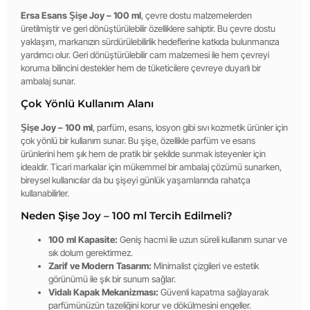
Ersa Esans Şişe Joy – 100 ml
, çevre dostu malzemelerden
üretilmiştir ve geri dönüştürülebilir özelliklere sahiptir. Bu çevre dostu
yaklaşım, markanızın sürdürülebilirlik hedeflerine katkıda bulunmanıza
yardımcı olur. Geri dönüştürülebilir cam malzemesi ile hem çevreyi
koruma bilincini destekler hem de tüketicilere çevreye duyarlı bir
ambalaj sunar.
Çok Yönlü Kullanım Alanı
Şişe Joy – 100 ml
, parfüm, esans, losyon gibi sıvı kozmetik ürünler için
çok yönlü bir kullanım sunar. Bu şişe, özellikle parfüm ve esans
ürünlerini hem şık hem de pratik bir şekilde sunmak isteyenler için
idealdir. Ticari markalar için mükemmel bir ambalaj çözümü sunarken,
bireysel kullanıcılar da bu şişeyi günlük yaşamlarında rahatça
kullanabilirler.
Neden Şişe Joy – 100 ml Tercih Edilmeli?
100 ml Kapasite:
Geniş hacmi ile uzun süreli kullanım sunar ve
sık dolum gerektirmez.
Zarif ve Modern Tasarım:
Minimalist çizgileri ve estetik
görünümü ile şık bir sunum sağlar.
Vidalı Kapak Mekanizması:
Güvenli kapatma sağlayarak
parfümünüzün tazeliğini korur ve dökülmesini engeller.