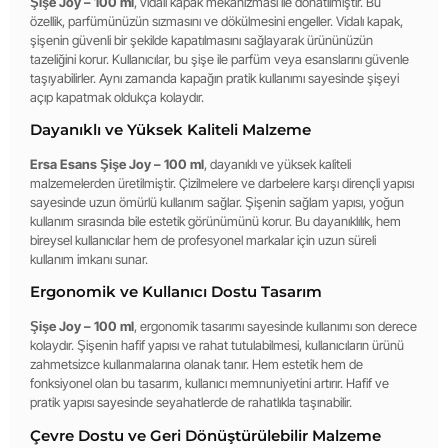
Şişe Joy – 100 ml
, vidalı kapak mekanizması ile donatılmıştır. Bu
özellik, parfümünüzün sızmasını ve dökülmesini engeller. Vidalı kapak,
şişenin güvenli bir şekilde kapatılmasını sağlayarak ürününüzün
tazeliğini korur. Kullanıcılar, bu şişe ile parfüm veya esanslarını güvenle
taşıyabilirler. Aynı zamanda kapağın pratik kullanımı sayesinde şişeyi
açıp kapatmak oldukça kolaydır.
Dayanıklı ve Yüksek Kaliteli Malzeme
Ersa Esans Şişe Joy – 100 ml
, dayanıklı ve yüksek kaliteli
malzemelerden üretilmiştir. Çizilmelere ve darbelere karşı dirençli yapısı
sayesinde uzun ömürlü kullanım sağlar. Şişenin sağlam yapısı, yoğun
kullanım sırasında bile estetik görünümünü korur. Bu dayanıklılık, hem
bireysel kullanıcılar hem de profesyonel markalar için uzun süreli
kullanım imkanı sunar.
Ergonomik ve Kullanıcı Dostu Tasarım
Şişe Joy – 100 ml
, ergonomik tasarımı sayesinde kullanımı son derece
kolaydır. Şişenin hafif yapısı ve rahat tutulabilmesi, kullanıcıların ürünü
zahmetsizce kullanmalarına olanak tanır. Hem estetik hem de
fonksiyonel olan bu tasarım, kullanıcı memnuniyetini artırır. Hafif ve
pratik yapısı sayesinde seyahatlerde de rahatlıkla taşınabilir.
Çevre Dostu ve Geri Dönüştürülebilir Malzeme