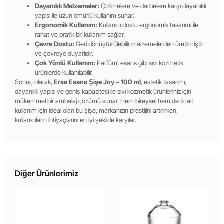
Dayanıklı Malzemeler:
Çizilmelere ve darbelere karşı dayanıklı
yapısı ile uzun ömürlü kullanım sunar.
Ergonomik Kullanım:
Kullanıcı dostu ergonomik tasarımı ile
rahat ve pratik bir kullanım sağlar.
Çevre Dostu:
Geri dönüştürülebilir malzemelerden üretilmiştir
ve çevreye duyarlıdır.
Çok Yönlü Kullanım:
Parfüm, esans gibi sıvı kozmetik
ürünlerde kullanılabilir.
Sonuç olarak,
Ersa Esans Şişe Joy – 100 ml
, estetik tasarımı,
dayanıklı yapısı ve geniş kapasitesi ile sıvı kozmetik ürünleriniz için
mükemmel bir ambalaj çözümü sunar. Hem bireysel hem de ticari
kullanım için ideal olan bu şişe, markanızın prestijini artırırken,
kullanıcıların ihtiyaçlarını en iyi şekilde karşılar.
Diğer Ürünlerimiz