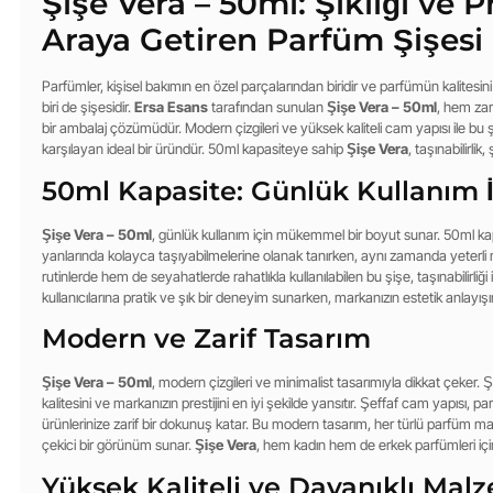
Şişe Vera – 50ml: Şıklığı ve Pr
Araya Getiren Parfüm Şişesi
Parfümler, kişisel bakımın en özel parçalarından biridir ve parfümün kalitesi
biri de şişesidir.
Ersa Esans
tarafından sunulan
Şişe Vera – 50ml
, hem zar
bir ambalaj çözümüdür. Modern çizgileri ve yüksek kaliteli cam yapısı ile bu ş
karşılayan ideal bir üründür. 50ml kapasiteye sahip
Şişe Vera
, taşınabilirlik
50ml Kapasite: Günlük Kullanım İ
Şişe Vera – 50ml
, günlük kullanım için mükemmel bir boyut sunar. 50ml kapas
yanlarında kolayca taşıyabilmelerine olanak tanırken, aynı zamanda yeterl
rutinlerde hem de seyahatlerde rahatlıkla kullanılabilen bu şişe, taşınabilirliği 
kullanıcılarına pratik ve şık bir deneyim sunarken, markanızın estetik anlayışını
Modern ve Zarif Tasarım
Şişe Vera – 50ml
, modern çizgileri ve minimalist tasarımıyla dikkat çeker.
kalitesini ve markanızın prestijini en iyi şekilde yansıtır. Şeffaf cam yapısı, p
ürünlerinize zarif bir dokunuş katar. Bu modern tasarım, her türlü parfüm ma
çekici bir görünüm sunar.
Şişe Vera
, hem kadın hem de erkek parfümleri içi
Yüksek Kaliteli ve Dayanıklı Mal