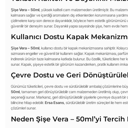
Şişe Vera – 50ml
, yüksek kaliteli cam malzemeden üretilmiştir. Bu malz
kalmasını sağlar ve içerdiği aromaların dış etkenlerden korunmasına yardımc
çizilmelere karşı son derece dayanıklıdır, böylece hem estetik görünümünü 
güvenilir bir deneyim sunar. Dayanıklı yapısı sayesinde şişe, hem evde hem d
Kullanıcı Dostu Kapak Mekanizm
Şişe Vera – 50ml
, kullanıcı dostu bir kapak mekanizmasına sahiptir. Kolay
sızmasını engeller ve güvenli bir kullanım sağlar. Kapak mekanizması, par
indirerek ürünün taze kalmasına katkıda bulunur. Bu özellik, tüketicilere her k
sunar. Kapak, şişeye estetik bir görünüm kazandırırken, pratik kullanım imka
Çevre Dostu ve Geri Dönüştürüleb
Günümüz tüketicileri, çevre dostu ve sürdürülebilir ambalaj çözümlerine b
50ml
, tamamen geri dönüştürülebilir cam malzemeden üretilmiş olup, çev
seçeneği sunar. Markanız, geri dönüştürülebilir şişelerle çevreye duyarlı bir d
bilincine hitap edebilir.
Ersa Esans
, sürdürülebilir üretim süreçleri ile hem 
çözümleri sunar.
Neden Şişe Vera – 50ml’yi Tercih 