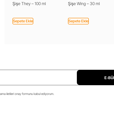
Şişe They – 100 ml
Şişe Wing – 30 ml
Sepete Ekle
Sepete Ekle
E-BÜ
ma iletileri onay formunu kabul ediyorum.