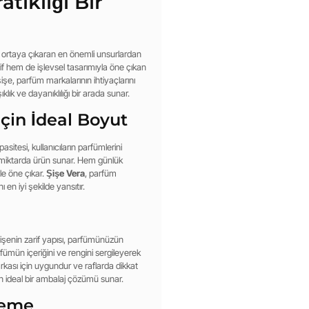
atikliği Bir
ni ortaya çıkaran en önemli unsurlardan
if hem de işlevsel tasarımıyla öne çıkan
işe, parfüm markalarının ihtiyaçlarını
, şıklık ve dayanıklılığı bir arada sunar.
çin İdeal Boyut
itesi, kullanıcıların parfümlerini
i miktarda ürün sunar. Hem günlük
ile öne çıkar.
Şişe Vera
, parfüm
 en iyi şekilde yansıtır.
 Şişenin zarif yapısı, parfümünüzün
arfümün içeriğini ve rengini sergileyerek
rkası için uygundur ve raflarda dikkat
n ideal bir ambalaj çözümü sunar.
zeme