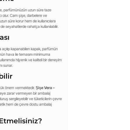
eme, parfümünüzün uzun süre taze
ı olur. Cam şişe, darbelere ve
uzun süre korur hem de kullanıcılara
e seyahatlerde rahatça kullanılabilir.
ası
ca açılıp kapanabilen kapak, parfümün
fümün hava ile temasını minimuma
ullanımda hijyenik ve kaliteli bir deneyim
nı sunar.
ilir
üyük önem vermektedir.
Şişe Vera –
reye zarar vermeyen bir ambalaj
uruş sergileyebilir ve tüketicilerin çevre
estetik hem de çevre dostu ambalaj
Etmelisiniz?