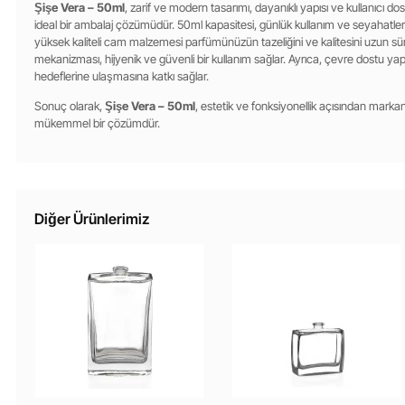
Şişe Vera – 50ml
, zarif ve modern tasarımı, dayanıklı yapısı ve kullanıcı dost
ideal bir ambalaj çözümüdür. 50ml kapasitesi, günlük kullanım ve seyahatl
yüksek kaliteli cam malzemesi parfümünüzün tazeliğini ve kalitesini uzun sür
mekanizması, hijyenik ve güvenli bir kullanım sağlar. Ayrıca, çevre dostu yapısı
hedeflerine ulaşmasına katkı sağlar.
Sonuç olarak,
Şişe Vera – 50ml
, estetik ve fonksiyonellik açısından markanı
mükemmel bir çözümdür.
Diğer Ürünlerimiz