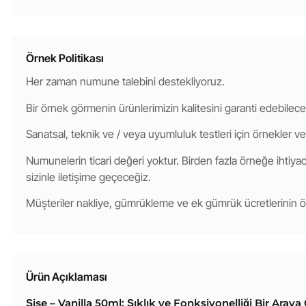
Örnek Politikası
Her zaman numune talebini destekliyoruz.
Bir örnek görmenin ürünlerimizin kalitesini garanti edebilece
Sanatsal, teknik ve / veya uyumluluk testleri için örnekler ve
Numunelerin ticari değeri yoktur. Birden fazla örneğe ihtiyacı
sizinle iletişime geçeceğiz.
Müşteriler nakliye, gümrükleme ve ek gümrük ücretlerinin
Ürün Açıklaması
Şişe – Vanilla 50ml: Şıklık ve Fonksiyonelliği Bir Aray