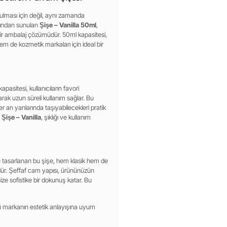
lması için değil, aynı zamanda
ından sunulan
Şişe – Vanilla 50ml
,
bir ambalaj çözümüdür. 50ml kapasitesi,
em de kozmetik markaları için ideal bir
asitesi, kullanıcıların favori
rak uzun süreli kullanım sağlar. Bu
r an yanlarında taşıyabilecekleri pratik
n
Şişe – Vanilla
, şıklığı ve kullanım
rle tasarlanan bu şişe, hem klasik hem de
r. Şeffaf cam yapısı, ürününüzün
inize sofistike bir dokunuş katar. Bu
lü markanın estetik anlayışına uyum