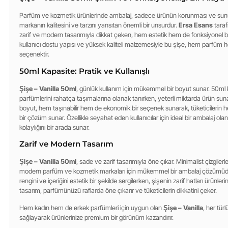
Parfüm ve kozmetik ürünlerinde ambalaj, sadece ürünün korunması ve sunu
markanın kalitesini ve tarzını yansıtan önemli bir unsurdur.
Ersa Esans
taraf
zarif ve modern tasarımıyla dikkat çeken, hem estetik hem de fonksiyonel 
kullanıcı dostu yapısı ve yüksek kaliteli malzemesiyle bu şişe, hem parfüm h
seçenektir.
50ml Kapasite: Pratik ve Kullanışlı
Şişe – Vanilla 50ml
, günlük kullanım için mükemmel bir boyut sunar. 50ml kap
parfümlerini rahatça taşımalarına olanak tanırken, yeterli miktarda ürün suna
boyut, hem taşınabilir hem de ekonomik bir seçenek sunarak, tüketicilerin he
bir çözüm sunar. Özellikle seyahat eden kullanıcılar için ideal bir ambalaj ola
kolaylığını bir arada sunar.
Zarif ve Modern Tasarım
Şişe – Vanilla 50ml
, sade ve zarif tasarımıyla öne çıkar. Minimalist çizgile
modern parfüm ve kozmetik markaları için mükemmel bir ambalaj çözümüdü
rengini ve içeriğini estetik bir şekilde sergilerken, şişenin zarif hatları ürünler
tasarım, parfümünüzü raflarda öne çıkarır ve tüketicilerin dikkatini çeker.
Hem kadın hem de erkek parfümleri için uygun olan
Şişe – Vanilla
, her tür
sağlayarak ürünlerinize premium bir görünüm kazandırır.