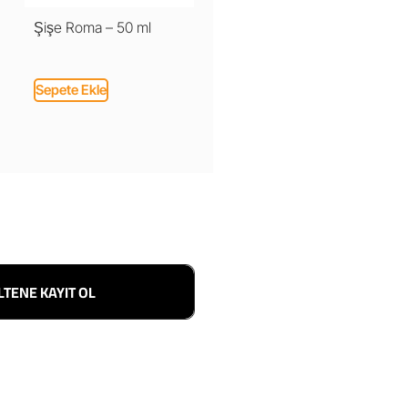
Şişe Roma – 50 ml
Sepete Ekle
LTENE KAYIT OL