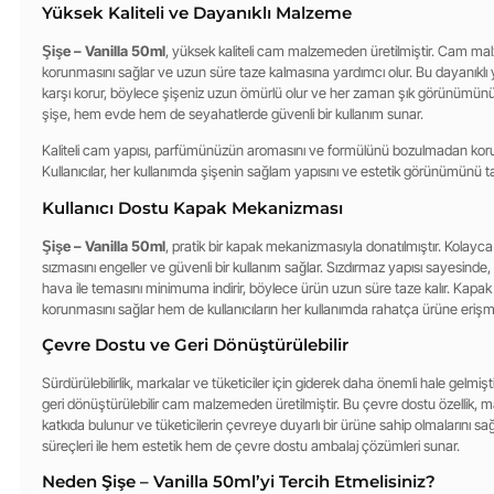
Yüksek Kaliteli ve Dayanıklı Malzeme
Şişe – Vanilla 50ml
, yüksek kaliteli cam malzemeden üretilmiştir. Cam ma
korunmasını sağlar ve uzun süre taze kalmasına yardımcı olur. Bu dayanıklı y
karşı korur, böylece şişeniz uzun ömürlü olur ve her zaman şık görünümünü 
şişe, hem evde hem de seyahatlerde güvenli bir kullanım sunar.
Kaliteli cam yapısı, parfümünüzün aromasını ve formülünü bozulmadan koruyar
Kullanıcılar, her kullanımda şişenin sağlam yapısını ve estetik görünümünü ta
Kullanıcı Dostu Kapak Mekanizması
Şişe – Vanilla 50ml
, pratik bir kapak mekanizmasıyla donatılmıştır. Kolayc
sızmasını engeller ve güvenli bir kullanım sağlar. Sızdırmaz yapısı sayesinde
hava ile temasını minimuma indirir, böylece ürün uzun süre taze kalır. Ka
korunmasını sağlar hem de kullanıcıların her kullanımda rahatça ürüne erişme
Çevre Dostu ve Geri Dönüştürülebilir
Sürdürülebilirlik, markalar ve tüketiciler için giderek daha önemli hale gelmişti
geri dönüştürülebilir cam malzemeden üretilmiştir. Bu çevre dostu özellik, mar
katkıda bulunur ve tüketicilerin çevreye duyarlı bir ürüne sahip olmalarını sağ
süreçleri ile hem estetik hem de çevre dostu ambalaj çözümleri sunar.
Neden Şişe – Vanilla 50ml’yi Tercih Etmelisiniz?