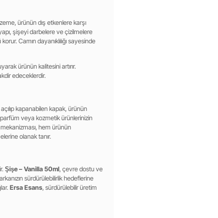
lzeme, ürünün dış etkenlere karşı
apı, şişeyi darbelere ve çizilmelere
korur. Camın dayanıklılığı sayesinde
ak ürünün kalitesini artırır.
kdir edeceklerdir.
a açılıp kapanabilen kapak, ürünün
, parfüm veya kozmetik ürünlerinizin
pak mekanizması, hem ürünün
lerine olanak tanır.
r.
Şişe – Vanilla 50ml
, çevre dostu ve
kanızın sürdürülebilirlik hedeflerine
lar.
Ersa Esans
, sürdürülebilir üretim