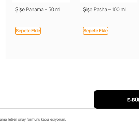
Şişe Panama – 50 ml
Şişe Pasha – 100 ml
Sepete Ekle
Sepete Ekle
E-BÜ
ma iletileri onay formunu kabul ediyorum.