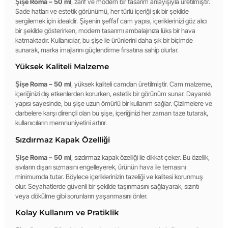
Şişe Roma – 50 ml
, zarif ve modern bir tasarım anlayışıyla üretilmiştir.
Sade hatları ve estetik görünümü, her türlü içeriği şık bir şekilde
sergilemek için idealdir. Şişenin şeffaf cam yapısı, içeriklerinizi göz alıcı
bir şekilde gösterirken, modern tasarımı ambalajınıza lüks bir hava
katmaktadır. Kullanıcılar, bu şişe ile ürünlerini daha şık bir biçimde
sunarak, marka imajlarını güçlendirme fırsatına sahip olurlar.
Yüksek Kaliteli Malzeme
Şişe Roma – 50 ml
, yüksek kaliteli camdan üretilmiştir. Cam malzeme,
içeriğinizi dış etkenlerden korurken, estetik bir görünüm sunar. Dayanıklı
yapısı sayesinde, bu şişe uzun ömürlü bir kullanım sağlar. Çizilmelere ve
darbelere karşı dirençli olan bu şişe, içeriğinizi her zaman taze tutarak,
kullanıcıların memnuniyetini artırır.
Sızdırmaz Kapak Özelliği
Şişe Roma – 50 ml
, sızdırmaz kapak özelliği ile dikkat çeker. Bu özellik,
sıvıların dışarı sızmasını engelleyerek, ürünün hava ile temasını
minimumda tutar. Böylece içeriklerinizin tazeliği ve kalitesi korunmuş
olur. Seyahatlerde güvenli bir şekilde taşınmasını sağlayarak, sızıntı
veya dökülme gibi sorunların yaşanmasını önler.
Kolay Kullanım ve Pratiklik