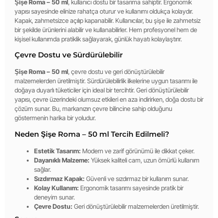
Şişe Roma – 50 ml
, kullanıcı dostu bir tasarıma sahiptir. Ergonomik
yapısı sayesinde elinize rahatça oturur ve kullanımı oldukça kolaydır.
Kapak, zahmetsizce açılıp kapanabilir. Kullanıcılar, bu şişe ile zahmetsiz
bir şekilde ürünlerini alabilir ve kullanabilirler. Hem profesyonel hem de
kişisel kullanımda pratiklik sağlayarak, günlük hayatı kolaylaştırır.
Çevre Dostu ve Sürdürülebilir
Şişe Roma – 50 ml
, çevre dostu ve geri dönüştürülebilir
malzemelerden üretilmiştir. Sürdürülebilirlik ilkelerine uygun tasarımı ile
doğaya duyarlı tüketiciler için ideal bir tercihtir. Geri dönüştürülebilir
yapısı, çevre üzerindeki olumsuz etkileri en aza indirirken, doğa dostu bir
çözüm sunar. Bu, markanızın çevre bilincine sahip olduğunu
göstermenin harika bir yoludur.
Neden Şişe Roma – 50 ml Tercih Edilmeli?
Estetik Tasarım:
Modern ve zarif görünümü ile dikkat çeker.
Dayanıklı Malzeme:
Yüksek kaliteli cam, uzun ömürlü kullanım
sağlar.
Sızdırmaz Kapak:
Güvenli ve sızdırmaz bir kullanım sunar.
Kolay Kullanım:
Ergonomik tasarımı sayesinde pratik bir
deneyim sunar.
Çevre Dostu:
Geri dönüştürülebilir malzemelerden üretilmiştir.