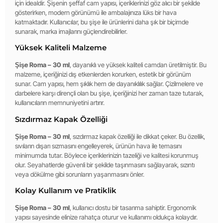
için idealdir. Şişenin şeffaf cam yapısı, içeriklerinizi göz alıcı bir şekilde
gösterirken, modern görünümü ile ambalajınıza lüks bir hava
katmaktadır. Kullanıcılar, bu şişe ile ürünlerini daha şık bir biçimde
sunarak, marka imajlarını güçlendirebilirler.
Yüksek Kaliteli Malzeme
Şişe Roma – 30 ml
, dayanıklı ve yüksek kaliteli camdan üretilmiştir. Bu
malzeme, içeriğinizi dış etkenlerden korurken, estetik bir görünüm
sunar. Cam yapısı, hem şıklık hem de dayanıklılık sağlar. Çizilmelere ve
darbelere karşı dirençli olan bu şişe, içeriğinizi her zaman taze tutarak,
kullanıcıların memnuniyetini artırır.
Sızdırmaz Kapak Özelliği
Şişe Roma – 30 ml
, sızdırmaz kapak özelliği ile dikkat çeker. Bu özellik,
sıvıların dışarı sızmasını engelleyerek, ürünün hava ile temasını
minimumda tutar. Böylece içeriklerinizin tazeliği ve kalitesi korunmuş
olur. Seyahatlerde güvenli bir şekilde taşınmasını sağlayarak, sızıntı
veya dökülme gibi sorunların yaşanmasını önler.
Kolay Kullanım ve Pratiklik
Şişe Roma – 30 ml
, kullanıcı dostu bir tasarıma sahiptir. Ergonomik
yapısı sayesinde elinize rahatça oturur ve kullanımı oldukça kolaydır.