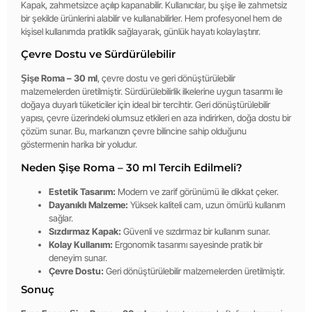
Kapak, zahmetsizce açılıp kapanabilir. Kullanıcılar, bu şişe ile zahmetsiz
bir şekilde ürünlerini alabilir ve kullanabilirler. Hem profesyonel hem de
kişisel kullanımda pratiklik sağlayarak, günlük hayatı kolaylaştırır.
Çevre Dostu ve Sürdürülebilir
Şişe Roma – 30 ml
, çevre dostu ve geri dönüştürülebilir
malzemelerden üretilmiştir. Sürdürülebilirlik ilkelerine uygun tasarımı ile
doğaya duyarlı tüketiciler için ideal bir tercihtir. Geri dönüştürülebilir
yapısı, çevre üzerindeki olumsuz etkileri en aza indirirken, doğa dostu bir
çözüm sunar. Bu, markanızın çevre bilincine sahip olduğunu
göstermenin harika bir yoludur.
Neden Şişe Roma – 30 ml Tercih Edilmeli?
Estetik Tasarım:
Modern ve zarif görünümü ile dikkat çeker.
Dayanıklı Malzeme:
Yüksek kaliteli cam, uzun ömürlü kullanım
sağlar.
Sızdırmaz Kapak:
Güvenli ve sızdırmaz bir kullanım sunar.
Kolay Kullanım:
Ergonomik tasarımı sayesinde pratik bir
deneyim sunar.
Çevre Dostu:
Geri dönüştürülebilir malzemelerden üretilmiştir.
Sonuç