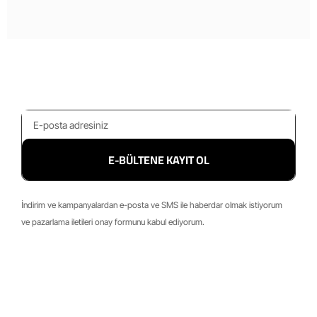
E-BÜLTENE KAYIT OL
İndirim ve kampanyalardan e-posta ve SMS ile haberdar olmak istiyorum
ve pazarlama iletileri onay formunu kabul ediyorum.