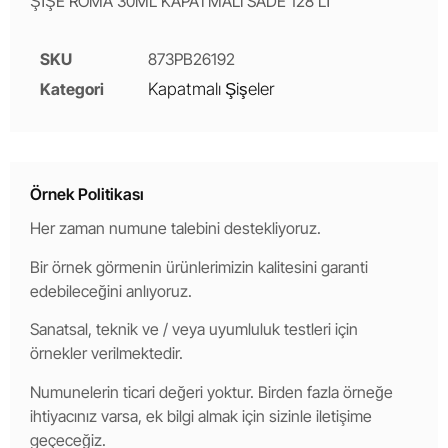
ŞİŞE ROMA 30ML KAPATMALI SADE 128’Lİ
SKU
873PB26192
Kategori
Kapatmalı Şişeler
Örnek Politikası
Her zaman numune talebini destekliyoruz.
Bir örnek görmenin ürünlerimizin kalitesini garanti
edebileceğini anlıyoruz.
Sanatsal, teknik ve / veya uyumluluk testleri için
örnekler verilmektedir.
Numunelerin ticari değeri yoktur. Birden fazla örneğe
ihtiyacınız varsa, ek bilgi almak için sizinle iletişime
geçeceğiz.