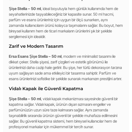
Şişe Stella – 50 ml
, ideal boyutuyla hem günlük kullanımda hem de
seyahatlerinizde taşıyabileceğiniz bir kapasite sunar. 50 ml hacmi,
parfüm ve esans ürünleriniz için uygun bir ölçü sunarken, aynı
zamanda kullanıcıların ürünü kolayca taşımalarını sağlar. Bu boyut, hem
bireysel kullanım hem de ticari markaların ürünlerini şık bir şekilde
sergilemesi için idealdir.
Zarif ve Modern Tasarım
Ersa Esans Şişe Stella – 50 ml
, modern ve minimalist tasarımı ile
dikkat çeker. Stella şişesi, zarif çizgileri ve estetik görünümü ile
ürünlerinizi daha cazip hale getirir. Bu şişe, her türlü dekorasyon tarzına
uyum sağlayan sade ama etkileyici bir tasarıma sahiptir. Parfüm ve
esans ürünlerinizi sofistike bir şekilde sunarak markanızın prestijini artırır.
Vidalı Kapak ile Güvenli Kapatma
Şişe Stella – 50 ml
, vidalı kapak mekanizması sayesinde güvenli bir
kapatma sağlar. Vidalı kapak, ürünün dışarı sızmasını engeller ve
parfümünüzün uzun süre taze kalmasını sağlar. Aynı zamanda
taşınabilirlik sırasında ürünün güvenli bir şekilde muhafaza edilmesini
sağlar. Bu güvenli kapatma sistemi, hem bireysel kullanıcılar hem de
profesyonel markalar için mükemmel bir tercih sunar.