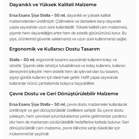
Dayanıklı ve Yüksek Kaliteli Malzeme
Ersa Esans Şişe Stella – 50 ml
, dayanıklı ve yüksek kaliteli
malzemelerden üretilmiştir. Çizilmelere ve darbelere karşı dayanıklı
yapısı sayesinde uzun süre kullanılabilir. Yüksek kaliteli cam malzemesi,
şişenin hem dayanıklılığını artırır hem de estetik görünümünü korur. Bu
şişe, ürünlerinizi güvenle saklamanızı ve uzun süre kullanmanızı sağlar.
Ergonomik ve Kullanıcı Dostu Tasarım
Stella – 50 ml
, ergonomik tasarımı sayesinde kullanımı kolay ve
rahattır. Şişenin elde rahatça tutulabilmesi ve kolay kullanımı, kullanıcı
deneyimini iyileştirir. Hem estetik hem de işlevsel olan bu tasarım,
şişeyi günlük kullanım için ideal hale getirir. Hafif yapısı sayesinde
kullanıcılar ürünü çantalarında kolayca taşıyabilirler.
Çevre Dostu ve Geri Dönüştürülebilir Malzeme
Ersa Esans Şişe Stella – 50 ml
, çevre dostu malzemeler kullanılarak
üretilmiştir ve geri dönüştürülebilir özelliklere sahiptir. Bu çevre dostu
yaklaşım, hem çevresel sorumluluklarınızı yerine getirmenize yardımcı
olur hem de markanızın sürdürülebilirlik hedeflerine katkıda bulunur. Geri
dönüştürülebilir cam malzeme, çevre bilincine sahip tüketiciler için
mükemmel bir seçimdir.