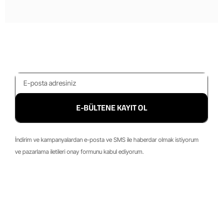
E-BÜLTENE KAYIT OL
İndirim ve kampanyalardan e-posta ve SMS ile haberdar olmak istiyorum
ve pazarlama iletileri onay formunu kabul ediyorum.