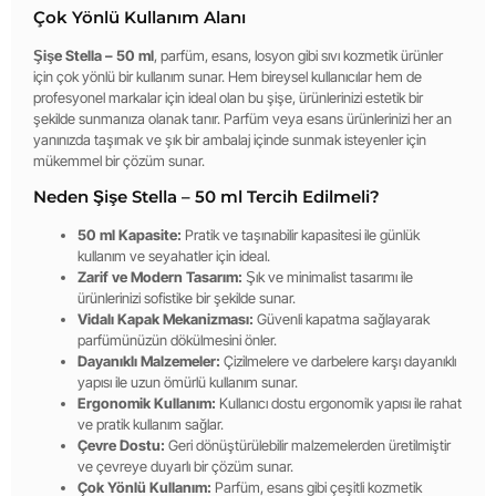
Çok Yönlü Kullanım Alanı
Şişe Stella – 50 ml
, parfüm, esans, losyon gibi sıvı kozmetik ürünler
için çok yönlü bir kullanım sunar. Hem bireysel kullanıcılar hem de
profesyonel markalar için ideal olan bu şişe, ürünlerinizi estetik bir
şekilde sunmanıza olanak tanır. Parfüm veya esans ürünlerinizi her an
yanınızda taşımak ve şık bir ambalaj içinde sunmak isteyenler için
mükemmel bir çözüm sunar.
Neden Şişe Stella – 50 ml Tercih Edilmeli?
50 ml Kapasite:
Pratik ve taşınabilir kapasitesi ile günlük
kullanım ve seyahatler için ideal.
Zarif ve Modern Tasarım:
Şık ve minimalist tasarımı ile
ürünlerinizi sofistike bir şekilde sunar.
Vidalı Kapak Mekanizması:
Güvenli kapatma sağlayarak
parfümünüzün dökülmesini önler.
Dayanıklı Malzemeler:
Çizilmelere ve darbelere karşı dayanıklı
yapısı ile uzun ömürlü kullanım sunar.
Ergonomik Kullanım:
Kullanıcı dostu ergonomik yapısı ile rahat
ve pratik kullanım sağlar.
Çevre Dostu:
Geri dönüştürülebilir malzemelerden üretilmiştir
ve çevreye duyarlı bir çözüm sunar.
Çok Yönlü Kullanım:
Parfüm, esans gibi çeşitli kozmetik