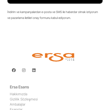
İndirim ve kampanyalardan e-posta ve SMS ile haberdar olmak istiyorum
ve pazarlama iletileri onay formunu kabul ediyorum.
Ersa Esans
Hakkımızda
Gizlilik Sözleşmesi
Ambalajlar
Esanslar