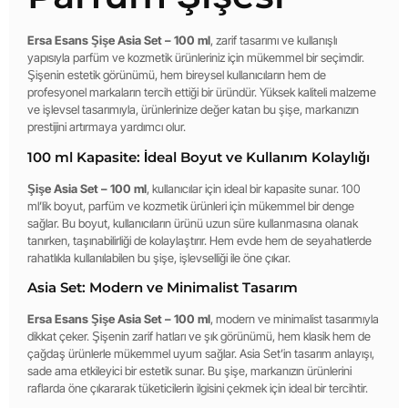
Ersa Esans Şişe Asia Set – 100 ml
, zarif tasarımı ve kullanışlı
yapısıyla parfüm ve kozmetik ürünleriniz için mükemmel bir seçimdir.
Şişenin estetik görünümü, hem bireysel kullanıcıların hem de
profesyonel markaların tercih ettiği bir üründür. Yüksek kaliteli malzeme
ve işlevsel tasarımıyla, ürünlerinize değer katan bu şişe, markanızın
prestijini artırmaya yardımcı olur.
100 ml Kapasite: İdeal Boyut ve Kullanım Kolaylığı
Şişe Asia Set – 100 ml
, kullanıcılar için ideal bir kapasite sunar. 100
ml’lik boyut, parfüm ve kozmetik ürünleri için mükemmel bir denge
sağlar. Bu boyut, kullanıcıların ürünü uzun süre kullanmasına olanak
tanırken, taşınabilirliği de kolaylaştırır. Hem evde hem de seyahatlerde
rahatlıkla kullanılabilen bu şişe, işlevselliği ile öne çıkar.
Asia Set: Modern ve Minimalist Tasarım
Ersa Esans Şişe Asia Set – 100 ml
, modern ve minimalist tasarımıyla
dikkat çeker. Şişenin zarif hatları ve şık görünümü, hem klasik hem de
çağdaş ürünlerle mükemmel uyum sağlar. Asia Set’in tasarım anlayışı,
sade ama etkileyici bir estetik sunar. Bu şişe, markanızın ürünlerini
raflarda öne çıkararak tüketicilerin ilgisini çekmek için ideal bir tercihtir.