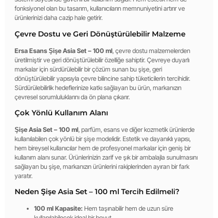
fonksiyonel olan bu tasarım, kullanıcıların memnuniyetini artırır ve
ürünlerinizi daha cazip hale getirir.
Çevre Dostu ve Geri Dönüştürülebilir Malzeme
Ersa Esans Şişe Asia Set – 100 ml
, çevre dostu malzemelerden
üretilmiştir ve geri dönüştürülebilir özelliğe sahiptir. Çevreye duyarlı
markalar için sürdürülebilir bir çözüm sunan bu şişe, geri
dönüştürülebilir yapısıyla çevre bilincine sahip tüketicilerin tercihidir.
Sürdürülebilirlik hedeflerinize katkı sağlayan bu ürün, markanızın
çevresel sorumluluklarını da ön plana çıkarır.
Çok Yönlü Kullanım Alanı
Şişe Asia Set – 100 ml
, parfüm, esans ve diğer kozmetik ürünlerde
kullanılabilen çok yönlü bir şişe modelidir. Estetik ve dayanıklı yapısı,
hem bireysel kullanıcılar hem de profesyonel markalar için geniş bir
kullanım alanı sunar. Ürünlerinizin zarif ve şık bir ambalajla sunulmasını
sağlayan bu şişe, markanızın ürünlerini rakiplerinden ayıran bir fark
yaratır.
Neden Şişe Asia Set – 100 ml Tercih Edilmeli?
100 ml Kapasite:
Hem taşınabilir hem de uzun süre
kullanılabilecek ideal bir boyut.