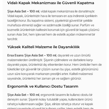
Vidalı Kapak Mekanizması ile Güvenli Kapatma
Şişe Asia Set – 100 ml
, vidalı kapak mekanizması ile donatılmıştır.
Vidalı kapak, ürünlerinizin hava ile temasını en aza indirerek içeriklerin
tazeliğini korur. Bu kapatma sistemi, şişelerinizi güvenli bir şekilde
muhafaza etmenizi sağlar ve sızdırmazlık özelliği sunar. Parfüm ve
kozmetik ürünlerinizin kalitesini korumak için güvenli bir kapak çözümü
sunan Asia Set, hem işlevsel hem de estetik açıdan mükemmel bir
tercihtir.
Yüksek Kaliteli Malzeme ile Dayanıklılık
Ersa Esans Şişe Asia Set – 100 ml
, dayanıklı ve uzun ömürlü
malzemelerden üretilmiştir. Şişenin çizilmelere ve darbelere karşı
dayanıklı yapısı, ürünlerinizi dış etkenlerden korur. Hem üreticiler hem de
tüketiciler için güvenilir bir çözüm sunan bu şişe, estetik görünümünü
uzun süre koruyarak markanızın prestijini artırır. Kaliteli malzemesi
sayesinde, ürünleriniz her zaman şık ve sağlam görünür.
Ergonomik ve Kullanıcı Dostu Tasarım
Şişe Asia Set – 100 ml
, ergonomik tasarımı ile kullanıcı dostu bir
deneyim sunar. Şişenin kolay tutulabilir yapısı, kullanıcıların ürünü
rahatça kullanmasını sağlar. Şişe, elinize rahatça oturur ve kapak
sistemi sayesinde güvenli bir kullanım sağlar. Hem estetik hem de