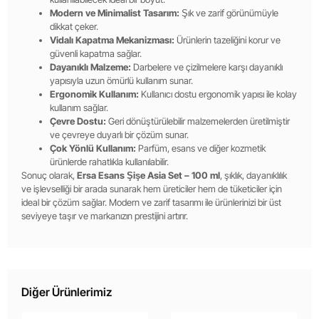
Modern ve Minimalist Tasarım:
Şık ve zarif görünümüyle
dikkat çeker.
Vidalı Kapatma Mekanizması:
Ürünlerin tazeliğini korur ve
güvenli kapatma sağlar.
Dayanıklı Malzeme:
Darbelere ve çizilmelere karşı dayanıklı
yapısıyla uzun ömürlü kullanım sunar.
Ergonomik Kullanım:
Kullanıcı dostu ergonomik yapısı ile kolay
kullanım sağlar.
Çevre Dostu:
Geri dönüştürülebilir malzemelerden üretilmiştir
ve çevreye duyarlı bir çözüm sunar.
Çok Yönlü Kullanım:
Parfüm, esans ve diğer kozmetik
ürünlerde rahatlıkla kullanılabilir.
Sonuç olarak,
Ersa Esans Şişe Asia Set – 100 ml
, şıklık, dayanıklılık
ve işlevselliği bir arada sunarak hem üreticiler hem de tüketiciler için
ideal bir çözüm sağlar. Modern ve zarif tasarımı ile ürünlerinizi bir üst
seviyeye taşır ve markanızın prestijini artırır.
Diğer Ürünlerimiz