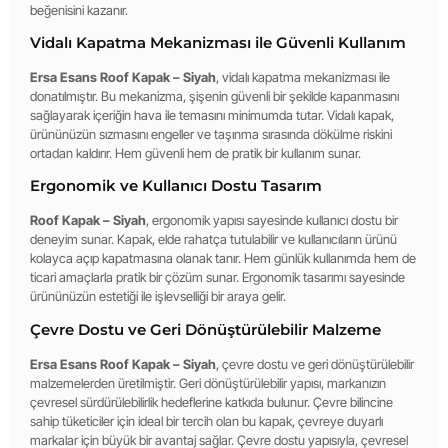
beğenisini kazanır.
Vidalı Kapatma Mekanizması ile Güvenli Kullanım
Ersa Esans Roof Kapak – Siyah
, vidalı kapatma mekanizması ile
donatılmıştır. Bu mekanizma, şişenin güvenli bir şekilde kapanmasını
sağlayarak içeriğin hava ile temasını minimumda tutar. Vidalı kapak,
ürününüzün sızmasını engeller ve taşınma sırasında dökülme riskini
ortadan kaldırır. Hem güvenli hem de pratik bir kullanım sunar.
Ergonomik ve Kullanıcı Dostu Tasarım
Roof Kapak – Siyah
, ergonomik yapısı sayesinde kullanıcı dostu bir
deneyim sunar. Kapak, elde rahatça tutulabilir ve kullanıcıların ürünü
kolayca açıp kapatmasına olanak tanır. Hem günlük kullanımda hem de
ticari amaçlarla pratik bir çözüm sunar. Ergonomik tasarımı sayesinde
ürününüzün estetiği ile işlevselliği bir araya gelir.
Çevre Dostu ve Geri Dönüştürülebilir Malzeme
Ersa Esans Roof Kapak – Siyah
, çevre dostu ve geri dönüştürülebilir
malzemelerden üretilmiştir. Geri dönüştürülebilir yapısı, markanızın
çevresel sürdürülebilirlik hedeflerine katkıda bulunur. Çevre bilincine
sahip tüketiciler için ideal bir tercih olan bu kapak, çevreye duyarlı
markalar için büyük bir avantaj sağlar. Çevre dostu yapısıyla, çevresel