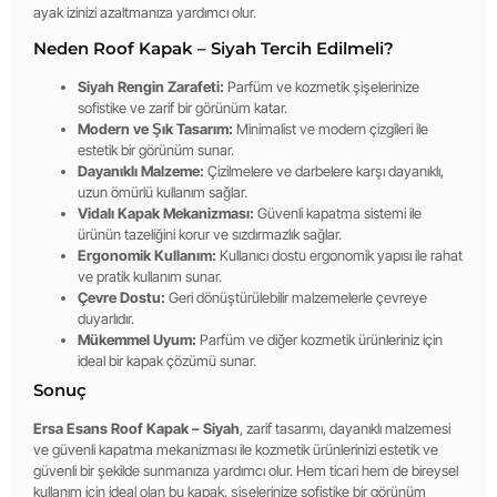
ayak izinizi azaltmanıza yardımcı olur.
Neden Roof Kapak – Siyah Tercih Edilmeli?
Siyah Rengin Zarafeti:
Parfüm ve kozmetik şişelerinize
sofistike ve zarif bir görünüm katar.
Modern ve Şık Tasarım:
Minimalist ve modern çizgileri ile
estetik bir görünüm sunar.
Dayanıklı Malzeme:
Çizilmelere ve darbelere karşı dayanıklı,
uzun ömürlü kullanım sağlar.
Vidalı Kapak Mekanizması:
Güvenli kapatma sistemi ile
ürünün tazeliğini korur ve sızdırmazlık sağlar.
Ergonomik Kullanım:
Kullanıcı dostu ergonomik yapısı ile rahat
ve pratik kullanım sunar.
Çevre Dostu:
Geri dönüştürülebilir malzemelerle çevreye
duyarlıdır.
Mükemmel Uyum:
Parfüm ve diğer kozmetik ürünleriniz için
ideal bir kapak çözümü sunar.
Sonuç
Ersa Esans Roof Kapak – Siyah
, zarif tasarımı, dayanıklı malzemesi
ve güvenli kapatma mekanizması ile kozmetik ürünlerinizi estetik ve
güvenli bir şekilde sunmanıza yardımcı olur. Hem ticari hem de bireysel
kullanım için ideal olan bu kapak, şişelerinize sofistike bir görünüm