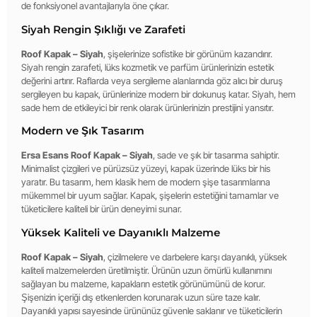
de fonksiyonel avantajlarıyla öne çıkar.
Siyah Rengin Şıklığı ve Zarafeti
Roof Kapak – Siyah
, şişelerinize sofistike bir görünüm kazandırır.
Siyah rengin zarafeti, lüks kozmetik ve parfüm ürünlerinizin estetik
değerini artırır. Raflarda veya sergileme alanlarında göz alıcı bir duruş
sergileyen bu kapak, ürünlerinize modern bir dokunuş katar. Siyah, hem
sade hem de etkileyici bir renk olarak ürünlerinizin prestijini yansıtır.
Modern ve Şık Tasarım
Ersa Esans Roof Kapak – Siyah
, sade ve şık bir tasarıma sahiptir.
Minimalist çizgileri ve pürüzsüz yüzeyi, kapak üzerinde lüks bir his
yaratır. Bu tasarım, hem klasik hem de modern şişe tasarımlarına
mükemmel bir uyum sağlar. Kapak, şişelerin estetiğini tamamlar ve
tüketicilere kaliteli bir ürün deneyimi sunar.
Yüksek Kaliteli ve Dayanıklı Malzeme
Roof Kapak – Siyah
, çizilmelere ve darbelere karşı dayanıklı, yüksek
kaliteli malzemelerden üretilmiştir. Ürünün uzun ömürlü kullanımını
sağlayan bu malzeme, kapakların estetik görünümünü de korur.
Şişenizin içeriği dış etkenlerden korunarak uzun süre taze kalır.
Dayanıklı yapısı sayesinde ürününüz güvenle saklanır ve tüketicilerin