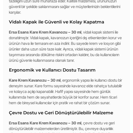
tazeliğini uzun süre muhafaza eder. Kaliteli malzemesi, ürününüzün
güvenli bir şekilde saklanmasını sağlar ve müşterilerinizin beklentilerini
karşılar.
Vidalı Kapak ile Güvenli ve Kolay Kapatma
Ersa Esans Kare Krem Kavanozu – 30 ml
, vidalı kapak sistemi ile
donatılmıştır. Vidalı kapak, kavanozun içeriğini dış etkenlerden korur ve
ürünün hava ile temasını en aza indirir. Bu sayede krem ve losyon gibi
ürünler daha uzun süre taze kalır. Ayrıca, vidalı kapak sistemi ürünün
taşınması sırasında dökülme riskini ortadan kaldırır, bu da kullanıcıların
ürünü güvenle kullanmasına olanak tanır.
Ergonomik ve Kullanıcı Dostu Tasarım
Kare Krem Kavanozu – 30 ml
, ergonomik yapısı ile kullanıcı dostu bir
deneyim sunar. Kare formu sayesinde kavanoz elde rahatça tutulabilir
ve kolayca açılıp kapanabilir. Hafif yapısı sayesinde hem günlük
kullanımda hem de seyahatlerde büyük bir konfor sunar. Hem ticari
hem de bireysel kullanıcılar için pratik ve rahat bir çözüm sunar.
Çevre Dostu ve Geri Dönüştürülebilir Malzeme
Ersa Esans Kare Krem Kavanozu – 30 ml
, çevre dostu ve geri
dönüştürülebilir malzemelerden üretilmiştir. Bu, çevreye duyarlılık