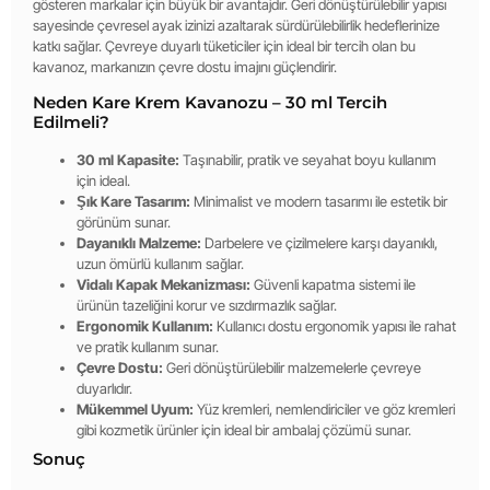
gösteren markalar için büyük bir avantajdır. Geri dönüştürülebilir yapısı
sayesinde çevresel ayak izinizi azaltarak sürdürülebilirlik hedeflerinize
katkı sağlar. Çevreye duyarlı tüketiciler için ideal bir tercih olan bu
kavanoz, markanızın çevre dostu imajını güçlendirir.
Neden Kare Krem Kavanozu – 30 ml Tercih
Edilmeli?
30 ml Kapasite:
Taşınabilir, pratik ve seyahat boyu kullanım
için ideal.
Şık Kare Tasarım:
Minimalist ve modern tasarımı ile estetik bir
görünüm sunar.
Dayanıklı Malzeme:
Darbelere ve çizilmelere karşı dayanıklı,
uzun ömürlü kullanım sağlar.
Vidalı Kapak Mekanizması:
Güvenli kapatma sistemi ile
ürünün tazeliğini korur ve sızdırmazlık sağlar.
Ergonomik Kullanım:
Kullanıcı dostu ergonomik yapısı ile rahat
ve pratik kullanım sunar.
Çevre Dostu:
Geri dönüştürülebilir malzemelerle çevreye
duyarlıdır.
Mükemmel Uyum:
Yüz kremleri, nemlendiriciler ve göz kremleri
gibi kozmetik ürünler için ideal bir ambalaj çözümü sunar.
Sonuç