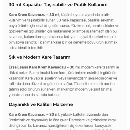
30 ml Kapasite: Taşınabilir ve Pratik Kullanım
Kare Krem Kavanozu – 30 ml
, küçük boyutu sayesinde pratik
kullanım ve taşınabilirlik sunar. 30 ml’lik kapasitesi, özellikle seyahat
boyu ürünler için ideal bir çözüm sunar. Yüz kremleri, nemlendiriciler ve
göz kremleri gibi ürünler için mükemmel bir ambalaj alternatifi olan bu
kavanoz, kullanıcıların çantalarında kolayca taşıyabilecekleri kompakt
bir yapıya sahiptir. Ticari markalar için de deneme boyu ürün sunmak
adına ideal bir tercihtir.
Şık ve Modern Kare Tasarım
Ersa Esans Kare Krem Kavanozu – 30 ml
, modern kare tasarımı ile
dikkat çeker. Bu minimalist kare form, ürünlerinize estetik bir görünüm
kazandırır. Kare yapısı, şişelerin veya kavanozların sıkışıklığını önler ve
raflarda daha düzenli bir görünüm sağlar. Tüketicilere estetik açıdan
tatmin edici bir ürün sunarken, markanızın modern ve zarif bir imaj
yansıtmasına da katkıda bulunur.
Dayanıklı ve Kaliteli Malzeme
Kare Krem Kavanozu – 30 ml
, yüksek kaliteli malzemelerden
üretilmiştir ve dayanıklılığı ile öne çıkar. Darbelere ve çizilmelere karşı
dirençli olan bu kavanoz, içerdiği kremi dış etkenlerden koruyarak