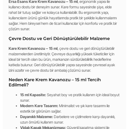
Ersa Esans Kare Krem Kavanozu – 15 ml
, ergonomik yapısı ile
kullanıcı dostu bir deneyim sunar. Kare formu sayesinde şişe, elde
rahat bir tutuş sağlar ve kolayca kullanılabilir. Bu ergonomik yapı,
kullanıcıların ürünü günlük hayatlarında pratik bir şekilde kullanmalarını
sağlar. Hem bireysel hem de ticari kullanıcılar için konforlu ve pratik bir
çözüm sunar.
Çevre Dostu ve Geri Dönüştürülebilir Malzeme
Kare Krem Kavanozu – 15 ml
, çevre dostu ve geri dönüştürülebilir
malzemelerden üretilmiştir. Çevreye duyarlılığı yüksek tüketiciler için
ideal bir tercih olan bu ürün, markanızın sürdürülebilirlik hedeflerine
katkıda bulunur. Geri dönüştürülebilir yapısı sayesinde çevresel ayak
izini azaltır ve çevre dostu bir ambalaj çözümü sunar.
Neden Kare Krem Kavanozu – 15 ml Tercih
Edilmeli?
15 ml Kapasite:
Seyahat boy ve pratik kullanım için ideal boyut
sunar.
Modern Kare Tasarım:
Minimalist ve şık kare tasarımı ile
estetik bir görünüm sağlar.
Dayanıklı Malzeme:
Darbelere ve çizilmelere karşı dayanıklı,
uzun ömürlü kullanım sunar.
Vidalı Kapak Mekanizması:
Güvenli kapatma sistemi ile