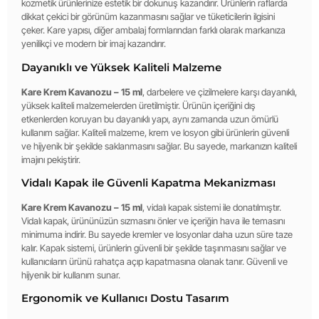
kozmetik ürünlerinize estetik bir dokunuş kazandırır. Ürünlerin raflarda
dikkat çekici bir görünüm kazanmasını sağlar ve tüketicilerin ilgisini
çeker. Kare yapısı, diğer ambalaj formlarından farklı olarak markanıza
yenilikçi ve modern bir imaj kazandırır.
Dayanıklı ve Yüksek Kaliteli Malzeme
Kare Krem Kavanozu – 15 ml
, darbelere ve çizilmelere karşı dayanıklı,
yüksek kaliteli malzemelerden üretilmiştir. Ürünün içeriğini dış
etkenlerden koruyan bu dayanıklı yapı, aynı zamanda uzun ömürlü
kullanım sağlar. Kaliteli malzeme, krem ve losyon gibi ürünlerin güvenli
ve hijyenik bir şekilde saklanmasını sağlar. Bu sayede, markanızın kaliteli
imajını pekiştirir.
Vidalı Kapak ile Güvenli Kapatma Mekanizması
Kare Krem Kavanozu – 15 ml
, vidalı kapak sistemi ile donatılmıştır.
Vidalı kapak, ürününüzün sızmasını önler ve içeriğin hava ile temasını
minimuma indirir. Bu sayede kremler ve losyonlar daha uzun süre taze
kalır. Kapak sistemi, ürünlerin güvenli bir şekilde taşınmasını sağlar ve
kullanıcıların ürünü rahatça açıp kapatmasına olanak tanır. Güvenli ve
hijyenik bir kullanım sunar.
Ergonomik ve Kullanıcı Dostu Tasarım