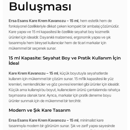
Buluşması
Ersa Esans Kare Krem Kavanozu – 15 ml
, hem estetik hem de
fonksiyonel özellikleriyle dikkat çeken kompakt bir ambalaj çözümüdür.
Kare yapısı ve 15 ml kapasitesi ile özellikle seyahat boy kozmetik
ürünleri için idealdir. Dayanıklı malzemesi, ergonomik yapısı ve şık
tasarımıyla hem bireysel kullanıcılar hem de ticari markalar için
mükemmel bir seçenek sunar.
15 ml Kapasite: Seyahat Boy ve Pratik Kullanım İçin
İdeal
Kare Krem Kavanozu – 15 ml
, küçük boyutuyla seyahatlerde
kullanım için mükemmel bir çözüm sunar. 15 ml’lik kapasitesi ile yüz
kremleri, nemlendiriciler ve göz çevresi kremleri gibi ürünler için idealdir.
Küçük ama kullanışlı bu boyut, kullanıcıların ürünü çantalarında rahatça
taşımasına olanak tanır. Ayrıca, markalar için pratik deneme boyu
ürünler sunmak için de mükemmel bir tercihtir.
Modern ve Şık Kare Tasarım
Ersa Esans Kare Krem Kavanozu – 15 ml
, minimalist kare
tasarımıyla modern bir görünüm sunar. Şık ve zarif yapısı sayesinde