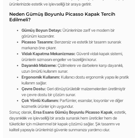
ürünlerinizde estetik ve işlevselliği bir araya getirir.
Neden Gümüş Boyunlu Picasso Kapak Tercih
Edilmeli?
Gümüş Boyun Detayı:
Ürünlerinize zarif ve modern bir
görünüm kazandırır.
Picasso Tasarımı:
Benzersiz ve estetik bir tasarım sunarak
markanızı öne çıkarır.
Vidalı Kapatma Mekanizması:
Güvenli vidalı kapak sistemi,
ürünlerin sızmasını engeller ve tazeliğini korur.
Dayanıklı Malzeme:
Çizilmelere ve darbelere karşı dayanıklı,
uzun ömürlü kullanım sunar.
Ergonomik Kullanım:
Kullanıcı dostu ergonomik yapısı ile pratik
kullanım sağlar.
Çevre Dostu:
Geri dönüştürülebilir malzemelerden üretilmiştir
ve çevre dostu bir çözüm sunar.
Çok Yönlü Kullanım:
Parfümler, esanslar, losyonlar ve diğer
kozmetik ürünler için uygundur.
Sonuç olarak,
Ersa Esans Gümüş Boyunlu Picasso Kapak
, estetik,
dayanıklılık ve işlevselliği bir arada sunarak hem üreticiler hem de
tüketiciler için mükemmel bir kapak çözümü sağlar. Şık tasarımı ve
kaliteli yapısıyla ürünlerinizi güvenle sunmanıza yardımcı olur.