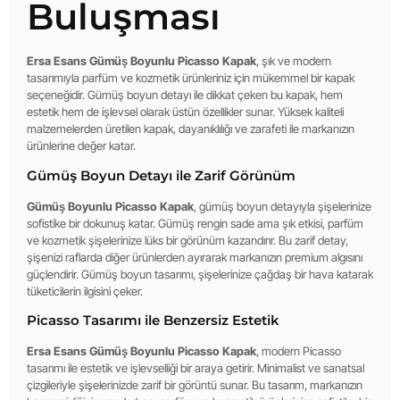
Buluşması
Ersa Esans Gümüş Boyunlu Picasso Kapak
, şık ve modern
tasarımıyla parfüm ve kozmetik ürünleriniz için mükemmel bir kapak
seçeneğidir. Gümüş boyun detayı ile dikkat çeken bu kapak, hem
estetik hem de işlevsel olarak üstün özellikler sunar. Yüksek kaliteli
malzemelerden üretilen kapak, dayanıklılığı ve zarafeti ile markanızın
ürünlerine değer katar.
Gümüş Boyun Detayı ile Zarif Görünüm
Gümüş Boyunlu Picasso Kapak
, gümüş boyun detayıyla şişelerinize
sofistike bir dokunuş katar. Gümüş rengin sade ama şık etkisi, parfüm
ve kozmetik şişelerinize lüks bir görünüm kazandırır. Bu zarif detay,
şişenizi raflarda diğer ürünlerden ayırarak markanızın premium algısını
güçlendirir. Gümüş boyun tasarımı, şişelerinize çağdaş bir hava katarak
tüketicilerin ilgisini çeker.
Picasso Tasarımı ile Benzersiz Estetik
Ersa Esans Gümüş Boyunlu Picasso Kapak
, modern Picasso
tasarımı ile estetik ve işlevselliği bir araya getirir. Minimalist ve sanatsal
çizgileriyle şişelerinizde zarif bir görüntü sunar. Bu tasarım, markanızın