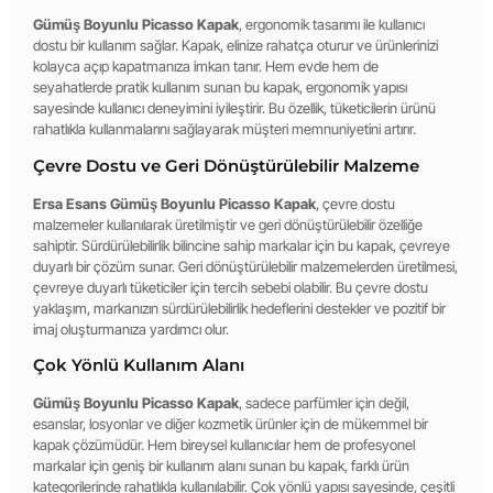
Gümüş Boyunlu Picasso Kapak
, ergonomik tasarımı ile kullanıcı
dostu bir kullanım sağlar. Kapak, elinize rahatça oturur ve ürünlerinizi
kolayca açıp kapatmanıza imkan tanır. Hem evde hem de
seyahatlerde pratik kullanım sunan bu kapak, ergonomik yapısı
sayesinde kullanıcı deneyimini iyileştirir. Bu özellik, tüketicilerin ürünü
rahatlıkla kullanmalarını sağlayarak müşteri memnuniyetini artırır.
Çevre Dostu ve Geri Dönüştürülebilir Malzeme
Ersa Esans Gümüş Boyunlu Picasso Kapak
, çevre dostu
malzemeler kullanılarak üretilmiştir ve geri dönüştürülebilir özelliğe
sahiptir. Sürdürülebilirlik bilincine sahip markalar için bu kapak, çevreye
duyarlı bir çözüm sunar. Geri dönüştürülebilir malzemelerden üretilmesi,
çevreye duyarlı tüketiciler için tercih sebebi olabilir. Bu çevre dostu
yaklaşım, markanızın sürdürülebilirlik hedeflerini destekler ve pozitif bir
imaj oluşturmanıza yardımcı olur.
Çok Yönlü Kullanım Alanı
Gümüş Boyunlu Picasso Kapak
, sadece parfümler için değil,
esanslar, losyonlar ve diğer kozmetik ürünler için de mükemmel bir
kapak çözümüdür. Hem bireysel kullanıcılar hem de profesyonel
markalar için geniş bir kullanım alanı sunan bu kapak, farklı ürün
kategorilerinde rahatlıkla kullanılabilir. Çok yönlü yapısı sayesinde, çeşitli