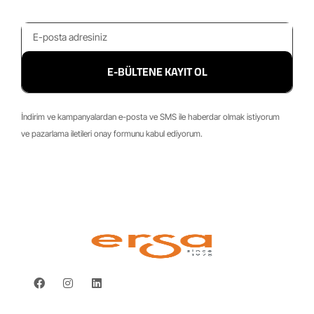
E-BÜLTENE KAYIT OL
İndirim ve kampanyalardan e-posta ve SMS ile haberdar olmak istiyorum
ve pazarlama iletileri onay formunu kabul ediyorum.