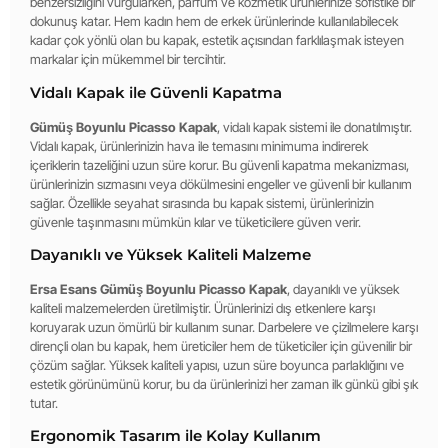
benzersizliğini vurgularken, parfüm ve kozmetik ürünlerinize sofistike bir
dokunuş katar. Hem kadın hem de erkek ürünlerinde kullanılabilecek
kadar çok yönlü olan bu kapak, estetik açısından farklılaşmak isteyen
markalar için mükemmel bir tercihtir.
Vidalı Kapak ile Güvenli Kapatma
Gümüş Boyunlu Picasso Kapak
, vidalı kapak sistemi ile donatılmıştır.
Vidalı kapak, ürünlerinizin hava ile temasını minimuma indirerek
içeriklerin tazeliğini uzun süre korur. Bu güvenli kapatma mekanizması,
ürünlerinizin sızmasını veya dökülmesini engeller ve güvenli bir kullanım
sağlar. Özellikle seyahat sırasında bu kapak sistemi, ürünlerinizin
güvenle taşınmasını mümkün kılar ve tüketicilere güven verir.
Dayanıklı ve Yüksek Kaliteli Malzeme
Ersa Esans Gümüş Boyunlu Picasso Kapak
, dayanıklı ve yüksek
kaliteli malzemelerden üretilmiştir. Ürünlerinizi dış etkenlere karşı
koruyarak uzun ömürlü bir kullanım sunar. Darbelere ve çizilmelere karşı
dirençli olan bu kapak, hem üreticiler hem de tüketiciler için güvenilir bir
çözüm sağlar. Yüksek kaliteli yapısı, uzun süre boyunca parlaklığını ve
estetik görünümünü korur, bu da ürünlerinizi her zaman ilk günkü gibi şık
tutar.
Ergonomik Tasarım ile Kolay Kullanım