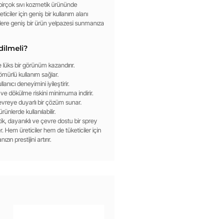
 birçok sıvı kozmetik ürününde
ciler için geniş bir kullanım alanı
cilere geniş bir ürün yelpazesi sunmanıza
dilmeli?
ze lüks bir görünüm kazandırır.
ömürlü kullanım sağlar.
nıcı deneyimini iyileştirir.
 ve dökülme riskini minimuma indirir.
evreye duyarlı bir çözüm sunar.
nlerde kullanılabilir.
tik, dayanıklı ve çevre dostu bir sprey
 Hem üreticiler hem de tüketiciler için
n prestijini artırır.