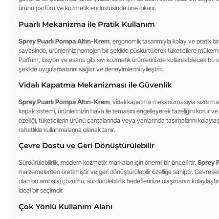
ürünü parfüm ve kozmetik endüstrisinde öne çıkarır.
Puarlı Mekanizma ile Pratik Kullanım
Sprey Puarlı Pompa Altın-Krem
, ergonomik tasarımıyla kolay ve pratik bi
sayesinde, ürünleriniz homojen bir şekilde püskürtülerek tüketicilere müke
Parfüm, losyon ve esans gibi sıvı kozmetik ürünlerinizde kullanılabilecek bu spr
şekilde uygulamalarını sağlar ve deneyimlerini iyileştirir.
Vidalı Kapatma Mekanizması ile Güvenlik
Sprey Puarlı Pompa Altın-Krem
, vidalı kapatma mekanizmasıyla sızdırma ve
kapak sistemi, ürünlerinizin hava ile temasını engelleyerek tazeliğini korur ve
özelliği, tüketicilerin ürünü çantalarında veya yanlarında taşımalarını kola
rahatlıkla kullanmalarına olanak tanır.
Çevre Dostu ve Geri Dönüştürülebilir
Sürdürülebilirlik, modern kozmetik markaları için önemli bir önceliktir.
Sprey 
malzemelerden üretilmiştir ve geri dönüştürülebilir özelliğe sahiptir. Çevresel
olan bu ambalaj çözümü, sürdürülebilirlik hedeflerinize ulaşmanızı kolaylaştırır
ideal bir seçimdir.
Çok Yönlü Kullanım Alanı