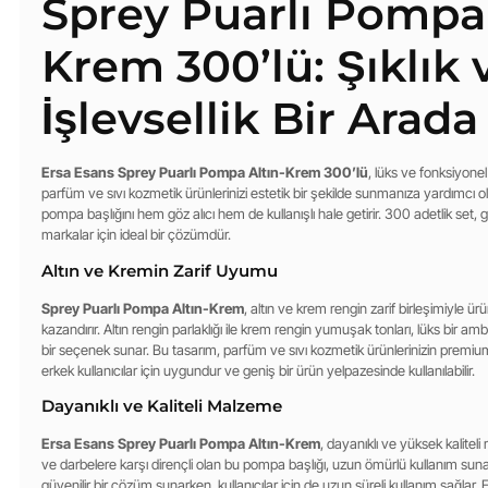
Sprey Puarlı Pompa 
Krem 300’lü: Şıklık 
İşlevsellik Bir Arada
Ersa Esans Sprey Puarlı Pompa Altın-Krem 300’lü
, lüks ve fonksiyon
parfüm ve sıvı kozmetik ürünlerinizi estetik bir şekilde sunmanıza yardımcı o
pompa başlığını hem göz alıcı hem de kullanışlı hale getirir. 300 adetlik set,
markalar için ideal bir çözümdür.
Altın ve Kremin Zarif Uyumu
Sprey Puarlı Pompa Altın-Krem
, altın ve krem rengin zarif birleşimiyle ür
kazandırır. Altın rengin parlaklığı ile krem rengin yumuşak tonları, lüks bir
bir seçenek sunar. Bu tasarım, parfüm ve sıvı kozmetik ürünlerinizin premiu
erkek kullanıcılar için uygundur ve geniş bir ürün yelpazesinde kullanılabilir.
Dayanıklı ve Kaliteli Malzeme
Ersa Esans Sprey Puarlı Pompa Altın-Krem
, dayanıklı ve yüksek kaliteli
ve darbelere karşı dirençli olan bu pompa başlığı, uzun ömürlü kullanım sunar. 
güvenilir bir çözüm sunarken, kullanıcılar için de uzun süreli kullanım sağlar.