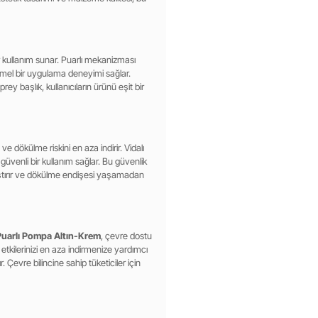
r kullanım sunar. Puarlı mekanizması
mmel bir uygulama deneyimi sağlar.
ey başlık, kullanıcıların ürünü eşit bir
 dökülme riskini en aza indirir. Vidalı
 güvenli bir kullanım sağlar. Bu güvenlik
ylaştırır ve dökülme endişesi yaşamadan
Puarlı Pompa Altın-Krem
, çevre dostu
 etkilerinizi en aza indirmenize yardımcı
. Çevre bilincine sahip tüketiciler için