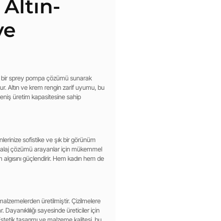
Altın-
ve
el bir sprey pompa çözümü sunarak
lur. Altın ve krem rengin zarif uyumu, bu
 geniş üretim kapasitesine sahip
ünlerinize sofistike ve şık bir görünüm
 ambalaj çözümü arayanlar için mükemmel
m algısını güçlendirir. Hem kadın hem de
 malzemelerden üretilmiştir. Çizilmelere
Dayanıklılığı sayesinde üreticiler için
 Estetik tasarımı ve malzeme kalitesi, bu