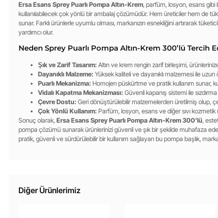
Ersa Esans Sprey Puarlı Pompa Altın-Krem
, parfüm, losyon, esans gibi
kullanılabilecek çok yönlü bir ambalaj çözümüdür. Hem üreticiler hem de tüketi
sunar. Farklı ürünlerle uyumlu olması, markanızın esnekliğini artırarak tüketi
yardımcı olur.
Neden Sprey Puarlı Pompa Altın-Krem 300’lü Tercih E
Şık ve Zarif Tasarım:
Altın ve krem rengin zarif birleşimi, ürünlerini
Dayanıklı Malzeme:
Yüksek kaliteli ve dayanıklı malzemesi ile uzun 
Puarlı Mekanizma:
Homojen püskürtme ve pratik kullanım sunar, kulla
Vidalı Kapatma Mekanizması:
Güvenli kapanış sistemi ile sızdırma
Çevre Dostu:
Geri dönüştürülebilir malzemelerden üretilmiş olup, ç
Çok Yönlü Kullanım:
Parfüm, losyon, esans ve diğer sıvı kozmetik ürü
Sonuç olarak,
Ersa Esans Sprey Puarlı Pompa Altın-Krem 300’lü
, este
pompa çözümü sunarak ürünlerinizi güvenli ve şık bir şekilde muhafaza eder.
pratik, güvenli ve sürdürülebilir bir kullanım sağlayan bu pompa başlık, markanızı
Diğer Ürünlerimiz