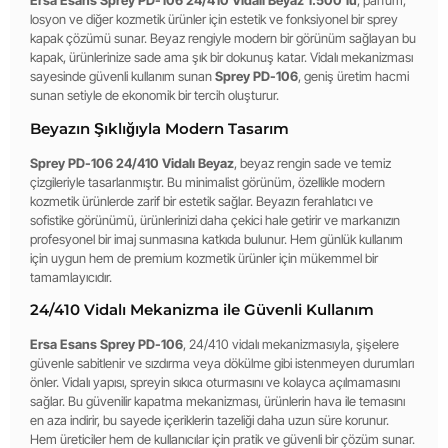
Ersa Esans Sprey PD-106 24/410 Vidalı Beyaz 1.500’lü
, parfüm,
losyon ve diğer kozmetik ürünler için estetik ve fonksiyonel bir sprey
kapak çözümü sunar. Beyaz rengiyle modern bir görünüm sağlayan bu
kapak, ürünlerinize sade ama şık bir dokunuş katar. Vidalı mekanizması
sayesinde güvenli kullanım sunan
Sprey PD-106
, geniş üretim hacmi
sunan setiyle de ekonomik bir tercih oluşturur.
Beyazın Şıklığıyla Modern Tasarım
Sprey PD-106 24/410 Vidalı Beyaz
, beyaz rengin sade ve temiz
çizgileriyle tasarlanmıştır. Bu minimalist görünüm, özellikle modern
kozmetik ürünlerde zarif bir estetik sağlar. Beyazın ferahlatıcı ve
sofistike görünümü, ürünlerinizi daha çekici hale getirir ve markanızın
profesyonel bir imaj sunmasına katkıda bulunur. Hem günlük kullanım
için uygun hem de premium kozmetik ürünler için mükemmel bir
tamamlayıcıdır.
24/410 Vidalı Mekanizma ile Güvenli Kullanım
Ersa Esans Sprey PD-106
, 24/410 vidalı mekanizmasıyla, şişelere
güvenle sabitlenir ve sızdırma veya dökülme gibi istenmeyen durumları
önler. Vidalı yapısı, spreyin sıkıca oturmasını ve kolayca açılmamasını
sağlar. Bu güvenilir kapatma mekanizması, ürünlerin hava ile temasını
en aza indirir, bu sayede içeriklerin tazeliği daha uzun süre korunur.
Hem üreticiler hem de kullanıcılar için pratik ve güvenli bir çözüm sunar.