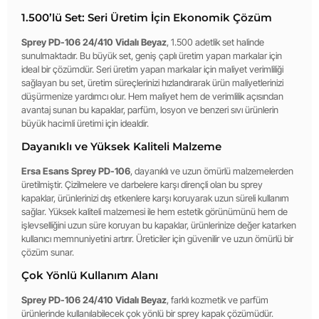
1.500’lü Set: Seri Üretim İçin Ekonomik Çözüm
Sprey PD-106 24/410 Vidalı Beyaz
, 1.500 adetlik set halinde
sunulmaktadır. Bu büyük set, geniş çaplı üretim yapan markalar için
ideal bir çözümdür. Seri üretim yapan markalar için maliyet verimliliği
sağlayan bu set, üretim süreçlerinizi hızlandırarak ürün maliyetlerinizi
düşürmenize yardımcı olur. Hem maliyet hem de verimlilik açısından
avantaj sunan bu kapaklar, parfüm, losyon ve benzeri sıvı ürünlerin
büyük hacimli üretimi için idealdir.
Dayanıklı ve Yüksek Kaliteli Malzeme
Ersa Esans Sprey PD-106
, dayanıklı ve uzun ömürlü malzemelerden
üretilmiştir. Çizilmelere ve darbelere karşı dirençli olan bu sprey
kapaklar, ürünlerinizi dış etkenlere karşı koruyarak uzun süreli kullanım
sağlar. Yüksek kaliteli malzemesi ile hem estetik görünümünü hem de
işlevselliğini uzun süre koruyan bu kapaklar, ürünlerinize değer katarken
kullanıcı memnuniyetini artırır. Üreticiler için güvenilir ve uzun ömürlü bir
çözüm sunar.
Çok Yönlü Kullanım Alanı
Sprey PD-106 24/410 Vidalı Beyaz
, farklı kozmetik ve parfüm
ürünlerinde kullanılabilecek çok yönlü bir sprey kapak çözümüdür.