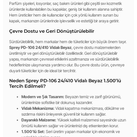
Parfüm şişeleri, losyonlar, saç bakım ürünleri gibi çeşitli sıvı kozmetik
ürünlerde kullanılabilen bu kapaklar, geniş bir kullanım alanına sahiptir.
Hem üreticiler hem de kullanıcılar için çok yönlü kullanım sunan bu
kapak, markanızın ürünlerinde işlevsellik ve estetiği bir araya getirir.
Çevre Dostu ve Geri Dönüştürülebilir
Sürdürülebilirlik, hem markalar hem de tüketiciler için büyük önem taşır.
Sprey PD-106 24/410 Vidalı Beyaz
, çevre dostu malzemelerden
üretilmiştir ve geri dönüştürülebilir özelliktedir. Geri dönüştürülebilir
yapısı, markanızın çevresel etkilerini azaltmanıza ve sürdürülebilirlik
hedeflerinize ulaşmanıza yardımcı olur. Bu çevre dostu ürün, çevreye
duyarlı tüketiciler için de ideal bir tercihtir.
Neden Sprey PD-106 24/410 Vidalı Beyaz 1.500’lü
Tercih Edilmeli?
Modern ve Şık Tasarım:
Beyazın temiz ve zarif görünümü,
ürünlerinize sofistike bir dokunuş kazandırır.
Vidalı Mekanizma:
Vidalı kapatma mekanizması, dökülme ve
sızdırma riskini önleyerek güvenli bir kullanım sağlar.
Dayanıklı Malzeme:
Yüksek kaliteli malzemesi sayesinde uzun
ömürlü kullanım sağlar ve ürünlerinizi dış etkenlerden korur.
1.500’lü Set:
Seri üretim yapan markalar için ekonomik ve