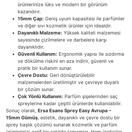
ürünlerinize lüks ve modern bir görünüm
kazandırır.
15mm Çap:
Geniş uyum kapasitesi ile parfümler
ve diğer sıvı kozmetik ürünler için idealdir.
Dayanıklı Malzeme:
Yüksek kaliteli malzemesi
sayesinde çizilmelere ve darbelere karşı
dayanıklıdır.
Güvenli Kullanım:
Ergonomik yapısı ile sızdırma
ve dökülme riskini en aza indirir, güvenli ve
pratik bir kullanım sunar.
Çevre Dostu:
Geri dönüştürülebilir
malzemelerden üretilmiştir ve çevreye duyarlı
bir çözüm sunar.
Çok Yönlü Kullanım:
Parfüm şişelerinden saç
spreylerine kadar çeşitli ürünlerde kullanılabilir.
Sonuç olarak,
Ersa Esans Sprey Easy Avrupa –
15mm Gümüş
, estetik, dayanıklı ve çevre dostu bir
sprey başlık çözümü sunarak kozmetik ve parfüm
ürünlerinizi zarif bir şekilde tamamlar. Hem üreticiler