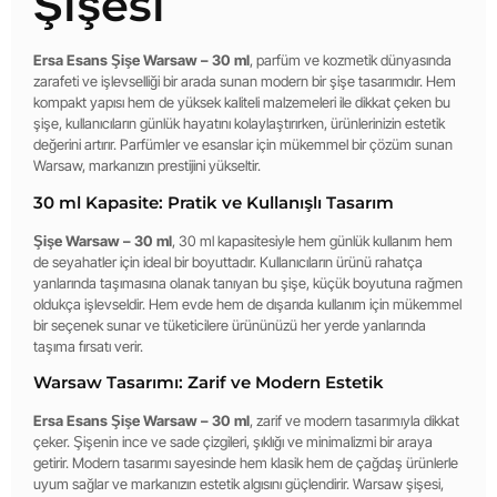
Şişesi
Ersa Esans Şişe Warsaw – 30 ml
, parfüm ve kozmetik dünyasında
zarafeti ve işlevselliği bir arada sunan modern bir şişe tasarımıdır. Hem
kompakt yapısı hem de yüksek kaliteli malzemeleri ile dikkat çeken bu
şişe, kullanıcıların günlük hayatını kolaylaştırırken, ürünlerinizin estetik
değerini artırır. Parfümler ve esanslar için mükemmel bir çözüm sunan
Warsaw, markanızın prestijini yükseltir.
30 ml Kapasite: Pratik ve Kullanışlı Tasarım
Şişe Warsaw – 30 ml
, 30 ml kapasitesiyle hem günlük kullanım hem
de seyahatler için ideal bir boyuttadır. Kullanıcıların ürünü rahatça
yanlarında taşımasına olanak tanıyan bu şişe, küçük boyutuna rağmen
oldukça işlevseldir. Hem evde hem de dışarıda kullanım için mükemmel
bir seçenek sunar ve tüketicilere ürününüzü her yerde yanlarında
taşıma fırsatı verir.
Warsaw Tasarımı: Zarif ve Modern Estetik
Ersa Esans Şişe Warsaw – 30 ml
, zarif ve modern tasarımıyla dikkat
çeker. Şişenin ince ve sade çizgileri, şıklığı ve minimalizmi bir araya
getirir. Modern tasarımı sayesinde hem klasik hem de çağdaş ürünlerle
uyum sağlar ve markanızın estetik algısını güçlendirir. Warsaw şişesi,