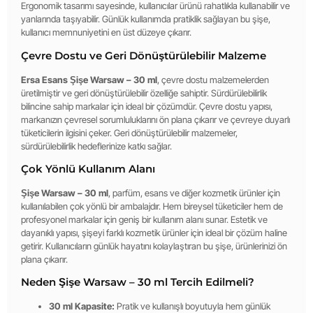
Ergonomik tasarımı sayesinde, kullanıcılar ürünü rahatlıkla kullanabilir ve
yanlarında taşıyabilir. Günlük kullanımda pratiklik sağlayan bu şişe,
kullanıcı memnuniyetini en üst düzeye çıkarır.
Çevre Dostu ve Geri Dönüştürülebilir Malzeme
Ersa Esans Şişe Warsaw – 30 ml
, çevre dostu malzemelerden
üretilmiştir ve geri dönüştürülebilir özelliğe sahiptir. Sürdürülebilirlik
bilincine sahip markalar için ideal bir çözümdür. Çevre dostu yapısı,
markanızın çevresel sorumluluklarını ön plana çıkarır ve çevreye duyarlı
tüketicilerin ilgisini çeker. Geri dönüştürülebilir malzemeler,
sürdürülebilirlik hedeflerinize katkı sağlar.
Çok Yönlü Kullanım Alanı
Şişe Warsaw – 30 ml
, parfüm, esans ve diğer kozmetik ürünler için
kullanılabilen çok yönlü bir ambalajdır. Hem bireysel tüketiciler hem de
profesyonel markalar için geniş bir kullanım alanı sunar. Estetik ve
dayanıklı yapısı, şişeyi farklı kozmetik ürünler için ideal bir çözüm haline
getirir. Kullanıcıların günlük hayatını kolaylaştıran bu şişe, ürünlerinizi ön
plana çıkarır.
Neden Şişe Warsaw – 30 ml Tercih Edilmeli?
30 ml Kapasite:
Pratik ve kullanışlı boyutuyla hem günlük