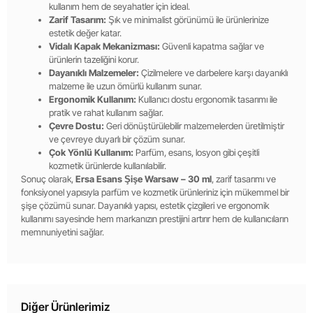
kullanım hem de seyahatler için ideal.
Zarif Tasarım:
Şık ve minimalist görünümü ile ürünlerinize
estetik değer katar.
Vidalı Kapak Mekanizması:
Güvenli kapatma sağlar ve
ürünlerin tazeliğini korur.
Dayanıklı Malzemeler:
Çizilmelere ve darbelere karşı dayanıklı
malzeme ile uzun ömürlü kullanım sunar.
Ergonomik Kullanım:
Kullanıcı dostu ergonomik tasarımı ile
pratik ve rahat kullanım sağlar.
Çevre Dostu:
Geri dönüştürülebilir malzemelerden üretilmiştir
ve çevreye duyarlı bir çözüm sunar.
Çok Yönlü Kullanım:
Parfüm, esans, losyon gibi çeşitli
kozmetik ürünlerde kullanılabilir.
Sonuç olarak,
Ersa Esans Şişe Warsaw – 30 ml
, zarif tasarımı ve
fonksiyonel yapısıyla parfüm ve kozmetik ürünleriniz için mükemmel bir
şişe çözümü sunar. Dayanıklı yapısı, estetik çizgileri ve ergonomik
kullanımı sayesinde hem markanızın prestijini artırır hem de kullanıcıların
memnuniyetini sağlar.
Diğer Ürünlerimiz