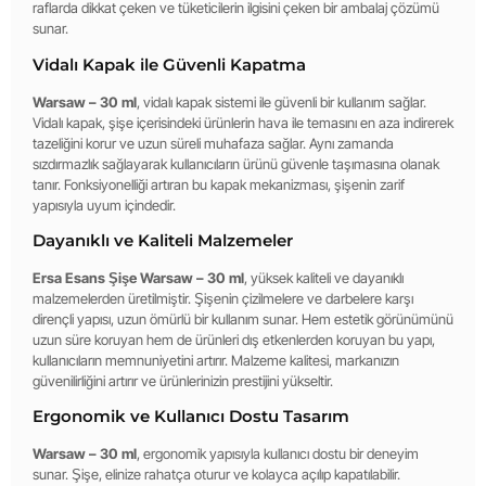
raflarda dikkat çeken ve tüketicilerin ilgisini çeken bir ambalaj çözümü
sunar.
Vidalı Kapak ile Güvenli Kapatma
Warsaw – 30 ml
, vidalı kapak sistemi ile güvenli bir kullanım sağlar.
Vidalı kapak, şişe içerisindeki ürünlerin hava ile temasını en aza indirerek
tazeliğini korur ve uzun süreli muhafaza sağlar. Aynı zamanda
sızdırmazlık sağlayarak kullanıcıların ürünü güvenle taşımasına olanak
tanır. Fonksiyonelliği artıran bu kapak mekanizması, şişenin zarif
yapısıyla uyum içindedir.
Dayanıklı ve Kaliteli Malzemeler
Ersa Esans Şişe Warsaw – 30 ml
, yüksek kaliteli ve dayanıklı
malzemelerden üretilmiştir. Şişenin çizilmelere ve darbelere karşı
dirençli yapısı, uzun ömürlü bir kullanım sunar. Hem estetik görünümünü
uzun süre koruyan hem de ürünleri dış etkenlerden koruyan bu yapı,
kullanıcıların memnuniyetini artırır. Malzeme kalitesi, markanızın
güvenilirliğini artırır ve ürünlerinizin prestijini yükseltir.
Ergonomik ve Kullanıcı Dostu Tasarım
Warsaw – 30 ml
, ergonomik yapısıyla kullanıcı dostu bir deneyim
sunar. Şişe, elinize rahatça oturur ve kolayca açılıp kapatılabilir.