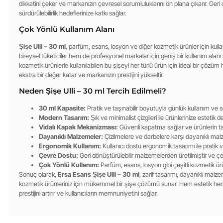
dikkatini çeker ve markanızın çevresel sorumluluklarını ön plana çıkarır. Geri
sürdürülebilirlik hedeflerinize katkı sağlar.
Çok Yönlü Kullanım Alanı
Şişe Ulli – 30 ml
, parfüm, esans, losyon ve diğer kozmetik ürünler için kulla
bireysel tüketiciler hem de profesyonel markalar için geniş bir kullanım alanı s
kozmetik ürünlerle kullanılabilen bu şişeyi her türlü ürün için ideal bir çözüm hal
ekstra bir değer katar ve markanızın prestijini yükseltir.
Neden Şişe Ulli – 30 ml Tercih Edilmeli?
30 ml Kapasite:
Pratik ve taşınabilir boyutuyla günlük kullanım ve s
Modern Tasarım:
Şık ve minimalist çizgileri ile ürünlerinize estetik d
Vidalı Kapak Mekanizması:
Güvenli kapatma sağlar ve ürünlerin taz
Dayanıklı Malzemeler:
Çizilmelere ve darbelere karşı dayanıklı mal
Ergonomik Kullanım:
Kullanıcı dostu ergonomik tasarımı ile pratik v
Çevre Dostu:
Geri dönüştürülebilir malzemelerden üretilmiştir ve ç
Çok Yönlü Kullanım:
Parfüm, esans, losyon gibi çeşitli kozmetik ürün
Sonuç olarak,
Ersa Esans Şişe Ulli – 30 ml
, zarif tasarımı, dayanıklı malz
kozmetik ürünleriniz için mükemmel bir şişe çözümü sunar. Hem estetik hem
prestijini artırır ve kullanıcıların memnuniyetini sağlar.