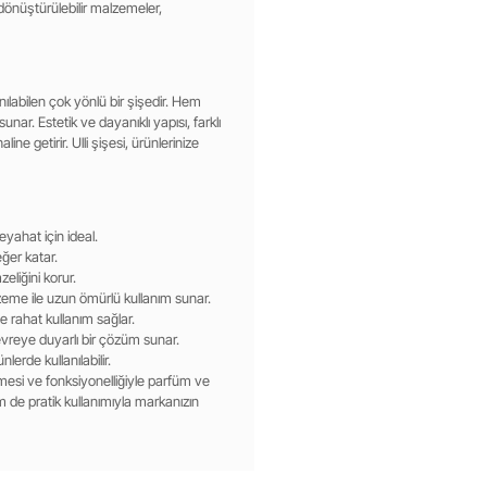
 dönüştürülebilir malzemeler,
nılabilen çok yönlü bir şişedir. Hem
unar. Estetik ve dayanıklı yapısı, farklı
ine getirir. Ulli şişesi, ürünlerinize
eyahat için ideal.
eğer katar.
eliğini korur.
zeme ile uzun ömürlü kullanım sunar.
e rahat kullanım sağlar.
evreye duyarlı bir çözüm sunar.
lerde kullanılabilir.
emesi ve fonksiyonelliğiyle parfüm ve
 de pratik kullanımıyla markanızın