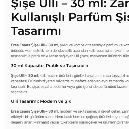
Şişe Ulli – 30 ml: Zar
Kullanışlı Parfüm Şi
Tasarımı
Ersa Esans Şişe Ulli – 30 ml
, şıklığı ve kompakt tasarımıyla parfüm ve ko
üründür. Hem estetik hem de işlevsellik açısından kullanıcılar için mükemmel
taşınabilir ve pratik bir kullanım sağlayan Ulli şişesi, markanızın ürünlerini tük
30 ml Kapasite: Pratik ve Taşınabilir
Şişe Ulli – 30 ml
, kullanıcıların ürünlerini günlük hayatta rahatça taşıyabilmel
kapasitesi, ürünlerinizi yeterli miktarda muhafaza ederken aynı zamanda ko
taşınabilir. Bu şişe, seyahat edenler veya gün içerisinde parfümünü tazele
seçenektir.
Ulli Tasarımı: Modern ve Şık
Ersa Esans Şişe Ulli – 30 ml
, modern ve şık tasarımıyla dikkat çeker. Zari
etkileyici bir görünüm sunar. Hem klasik hem de çağdaş ürünlerle uyum sağla
değerini artırır. Minimalist yapısı, tüketicilerin ilgisini çeker ve ürünlerinizi rafla