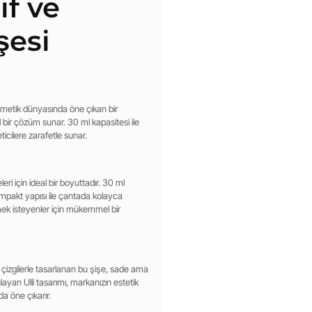
if ve
şesi
zmetik dünyasında öne çıkan bir
 bir çözüm sunar. 30 ml kapasitesi ile
eticilere zarafetle sunar.
eri için ideal bir boyuttadır. 30 ml
mpakt yapısı ile çantada kolayca
mek isteyenler için mükemmel bir
f çizgilerle tasarlanan bu şişe, sade ama
yan Ulli tasarımı, markanızın estetik
rda öne çıkarır.