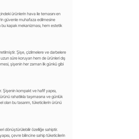
 içindeki ürünlerin hava ile temasını en
nlerin güvenle muhafaza edilmesine
yan bu kapak mekanizması, hem estetik
etilmiştir. Şişe, çizilmelere ve darbelere
ü uzun süre koruyan hem de ürünleri dış
zemesi, şişenin her zaman ilk günkü gibi
. Şişenin kompakt ve hafif yapısı,
ın ürünü rahatlıkla taşımasına ve günlük
l olan bu tasarım, tüketicilerin ürünü
i dönüştürülebilir özelliğe sahiptir.
apısı, çevre bilincine sahip tüketicilerin