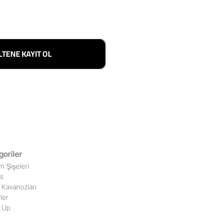
LTENE KAYIT OL
goriler
m Şişeleri
ss
Kavanozları
ler
 Up