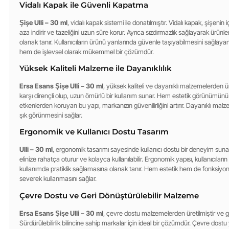
Vidalı Kapak ile Güvenli Kapatma
Şişe Ulli – 30 ml
, vidalı kapak sistemi ile donatılmıştır. Vidalı kapak, şişenin
aza indirir ve tazeliğini uzun süre korur. Ayrıca sızdırmazlık sağlayarak ürü
olanak tanır. Kullanıcıların ürünü yanlarında güvenle taşıyabilmesini sağla
hem de işlevsel olarak mükemmel bir çözümdür.
Yüksek Kaliteli Malzeme ile Dayanıklılık
Ersa Esans Şişe Ulli – 30 ml
, yüksek kaliteli ve dayanıklı malzemelerden ür
karşı dirençli olup, uzun ömürlü bir kullanım sunar. Hem estetik görünümün
etkenlerden koruyan bu yapı, markanızın güvenilirliğini artırır. Dayanıklı mal
şık görünmesini sağlar.
Ergonomik ve Kullanıcı Dostu Tasarım
Ulli – 30 ml
, ergonomik tasarımı sayesinde kullanıcı dostu bir deneyim sunar
elinize rahatça oturur ve kolayca kullanılabilir. Ergonomik yapısı, kullanıcılar
kullanımda pratiklik sağlamasına olanak tanır. Hem estetik hem de fonksiyone
severek kullanmasını sağlar.
Çevre Dostu ve Geri Dönüştürülebilir Malzeme
Ersa Esans Şişe Ulli – 30 ml
, çevre dostu malzemelerden üretilmiştir ve ger
Sürdürülebilirlik bilincine sahip markalar için ideal bir çözümdür. Çevre dostu y