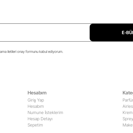
E-BÜ
ma iletileri onay formunu kabul ediyorum.
Hesabım
Kate
Giriş Yap
Parfü
Hesabım
Airle
Numune İsteklerim
Krem 
Hesap Detayı
Sprey
Sepetim
Make