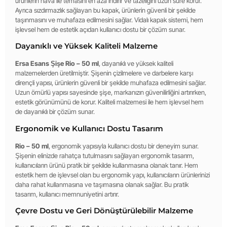
ürünlerin hava ile temasını en aza indirir ve tazeliğini uzun süre korur.
Ayrıca sızdırmazlık sağlayan bu kapak, ürünlerin güvenli bir şekilde
taşınmasını ve muhafaza edilmesini sağlar. Vidalı kapak sistemi, hem
işlevsel hem de estetik açıdan kullanıcı dostu bir çözüm sunar.
Dayanıklı ve Yüksek Kaliteli Malzeme
Ersa Esans Şişe Rio – 50 ml
, dayanıklı ve yüksek kaliteli
malzemelerden üretilmiştir. Şişenin çizilmelere ve darbelere karşı
dirençli yapısı, ürünlerin güvenli bir şekilde muhafaza edilmesini sağlar.
Uzun ömürlü yapısı sayesinde şişe, markanızın güvenilirliğini artırırken,
estetik görünümünü de korur. Kaliteli malzemesi ile hem işlevsel hem
de dayanıklı bir çözüm sunar.
Ergonomik ve Kullanıcı Dostu Tasarım
Rio – 50 ml
, ergonomik yapısıyla kullanıcı dostu bir deneyim sunar.
Şişenin elinizde rahatça tutulmasını sağlayan ergonomik tasarım,
kullanıcıların ürünü pratik bir şekilde kullanmasına olanak tanır. Hem
estetik hem de işlevsel olan bu ergonomik yapı, kullanıcıların ürünlerinizi
daha rahat kullanmasına ve taşımasına olanak sağlar. Bu pratik
tasarım, kullanıcı memnuniyetini artırır.
Çevre Dostu ve Geri Dönüştürülebilir Malzeme