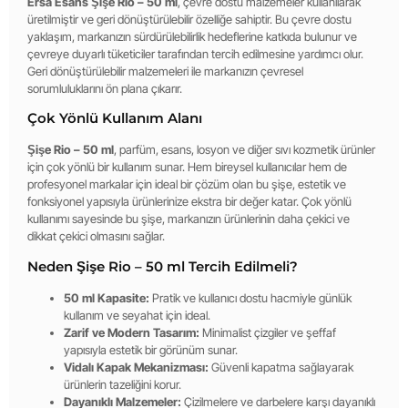
Ersa Esans Şişe Rio – 50 ml
, çevre dostu malzemeler kullanılarak
üretilmiştir ve geri dönüştürülebilir özelliğe sahiptir. Bu çevre dostu
yaklaşım, markanızın sürdürülebilirlik hedeflerine katkıda bulunur ve
çevreye duyarlı tüketiciler tarafından tercih edilmesine yardımcı olur.
Geri dönüştürülebilir malzemeleri ile markanızın çevresel
sorumluluklarını ön plana çıkarır.
Çok Yönlü Kullanım Alanı
Şişe Rio – 50 ml
, parfüm, esans, losyon ve diğer sıvı kozmetik ürünler
için çok yönlü bir kullanım sunar. Hem bireysel kullanıcılar hem de
profesyonel markalar için ideal bir çözüm olan bu şişe, estetik ve
fonksiyonel yapısıyla ürünlerinize ekstra bir değer katar. Çok yönlü
kullanımı sayesinde bu şişe, markanızın ürünlerinin daha çekici ve
dikkat çekici olmasını sağlar.
Neden Şişe Rio – 50 ml Tercih Edilmeli?
50 ml Kapasite:
Pratik ve kullanıcı dostu hacmiyle günlük
kullanım ve seyahat için ideal.
Zarif ve Modern Tasarım:
Minimalist çizgiler ve şeffaf
yapısıyla estetik bir görünüm sunar.
Vidalı Kapak Mekanizması:
Güvenli kapatma sağlayarak
ürünlerin tazeliğini korur.
Dayanıklı Malzemeler:
Çizilmelere ve darbelere karşı dayanıklı