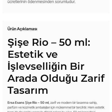
ücretlerinin ödenmesinden sorumludur.
Ürün Açıklaması
Şişe Rio – 50 ml:
Estetik ve
İşlevselliğin Bir
Arada Olduğu Zarif
Tasarım
Ersa Esans Şişe Rio – 50 ml
, zarif ve modern bir tasarıma sahip,
parfüm ve kozmetik ambalajları için mükemmel bir tercihtir. Hem estetik
hem de dayanıklı yapısıyla dikkat çeken bu şişe, 50 ml kapasitesi