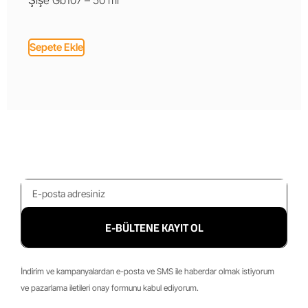
Şişe Gb107 – 50 ml
Sepete Ekle
E-BÜLTENE KAYIT OL
İndirim ve kampanyalardan e-posta ve SMS ile haberdar olmak istiyorum
ve pazarlama iletileri onay formunu kabul ediyorum.