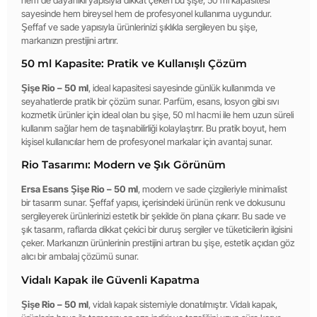
sayesinde hem bireysel hem de profesyonel kullanıma uygundur.
Şeffaf ve sade yapısıyla ürünlerinizi şıklıkla sergileyen bu şişe,
markanızın prestijini artırır.
50 ml Kapasite: Pratik ve Kullanışlı Çözüm
Şişe Rio – 50 ml
, ideal kapasitesi sayesinde günlük kullanımda ve
seyahatlerde pratik bir çözüm sunar. Parfüm, esans, losyon gibi sıvı
kozmetik ürünler için ideal olan bu şişe, 50 ml hacmi ile hem uzun süreli
kullanım sağlar hem de taşınabilirliği kolaylaştırır. Bu pratik boyut, hem
kişisel kullanıcılar hem de profesyonel markalar için avantaj sunar.
Rio Tasarımı: Modern ve Şık Görünüm
Ersa Esans Şişe Rio – 50 ml
, modern ve sade çizgileriyle minimalist
bir tasarım sunar. Şeffaf yapısı, içerisindeki ürünün renk ve dokusunu
sergileyerek ürünlerinizi estetik bir şekilde ön plana çıkarır. Bu sade ve
şık tasarım, raflarda dikkat çekici bir duruş sergiler ve tüketicilerin ilgisini
çeker. Markanızın ürünlerinin prestijini artıran bu şişe, estetik açıdan göz
alıcı bir ambalaj çözümü sunar.
Vidalı Kapak ile Güvenli Kapatma
Şişe Rio – 50 ml
, vidalı kapak sistemiyle donatılmıştır. Vidalı kapak,