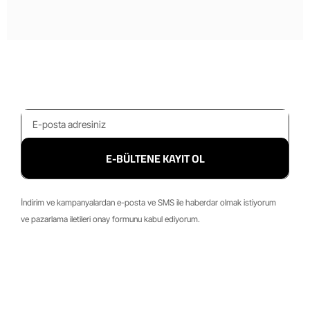
E-BÜLTENE KAYIT OL
İndirim ve kampanyalardan e-posta ve SMS ile haberdar olmak istiyorum
ve pazarlama iletileri onay formunu kabul ediyorum.