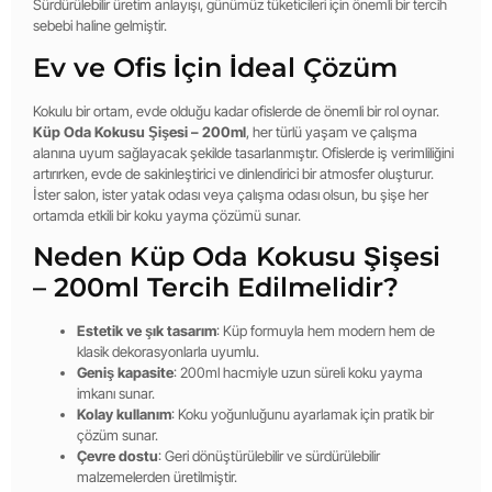
Sürdürülebilir üretim anlayışı, günümüz tüketicileri için önemli bir tercih
sebebi haline gelmiştir.
Ev ve Ofis İçin İdeal Çözüm
Kokulu bir ortam, evde olduğu kadar ofislerde de önemli bir rol oynar.
Küp Oda Kokusu Şişesi – 200ml
, her türlü yaşam ve çalışma
alanına uyum sağlayacak şekilde tasarlanmıştır. Ofislerde iş verimliliğini
artırırken, evde de sakinleştirici ve dinlendirici bir atmosfer oluşturur.
İster salon, ister yatak odası veya çalışma odası olsun, bu şişe her
ortamda etkili bir koku yayma çözümü sunar.
Neden Küp Oda Kokusu Şişesi
– 200ml Tercih Edilmelidir?
Estetik ve şık tasarım
: Küp formuyla hem modern hem de
klasik dekorasyonlarla uyumlu.
Geniş kapasite
: 200ml hacmiyle uzun süreli koku yayma
imkanı sunar.
Kolay kullanım
: Koku yoğunluğunu ayarlamak için pratik bir
çözüm sunar.
Çevre dostu
: Geri dönüştürülebilir ve sürdürülebilir
malzemelerden üretilmiştir.