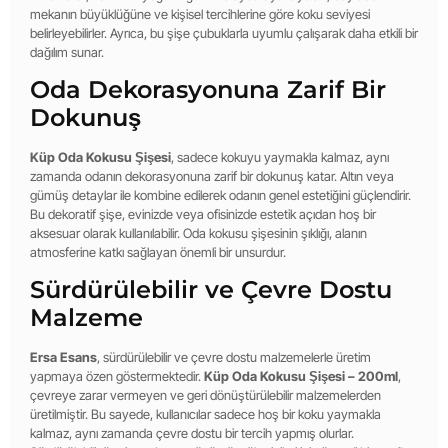
mekanın büyüklüğüne ve kişisel tercihlerine göre koku seviyesi
belirleyebilirler. Ayrıca, bu şişe çubuklarla uyumlu çalışarak daha etkili bir
dağılım sunar.
Oda Dekorasyonuna Zarif Bir
Dokunuş
Küp Oda Kokusu Şişesi
, sadece kokuyu yaymakla kalmaz, aynı
zamanda odanın dekorasyonuna zarif bir dokunuş katar. Altın veya
gümüş detaylar ile kombine edilerek odanın genel estetiğini güçlendirir.
Bu dekoratif şişe, evinizde veya ofisinizde estetik açıdan hoş bir
aksesuar olarak kullanılabilir. Oda kokusu şişesinin şıklığı, alanın
atmosferine katkı sağlayan önemli bir unsurdur.
Sürdürülebilir ve Çevre Dostu
Malzeme
Ersa Esans
, sürdürülebilir ve çevre dostu malzemelerle üretim
yapmaya özen göstermektedir.
Küp Oda Kokusu Şişesi – 200ml
,
çevreye zarar vermeyen ve geri dönüştürülebilir malzemelerden
üretilmiştir. Bu sayede, kullanıcılar sadece hoş bir koku yaymakla
kalmaz, aynı zamanda çevre dostu bir tercih yapmış olurlar.