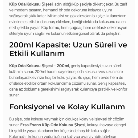
Küp Oda Kokusu Şişesi
, adını aldığı küp şekliyle dikkat çeker. Bu zarif
ve modern tasarım, herhangi bir oda dekoruna kolayca uyum
sağlayarak şıklık katar. Minimalist ve göz alıcı olan bu şişe, kullanıcıların
evlerine estetik bir dokunuş eklerken, içeriğindeki oda kokusunu da en
etkili şekilde yayar. Küp formu, hem çağdaş hem de klasik dekorasyon
stilleriyle uyum sağlar ve kokunun etkisini görsel olarak da pekiştirir.
200ml Kapasite: Uzun Süreli ve
Etkili Kullanım
Küp Oda Kokusu Şişesi – 200ml
, geniş kapasitesiyle uzun süreli
kullanım sunar. 200ml hacmi sayesinde, oda kokusu sıvısı uzun süre
buharlaşarak evinize hoş bir koku yayar. Bu şişe, hem evde hem de
ofislerde etkili bir ortam kokulandırma çözümü sunar. Geniş kapasitesi,
daha az doldurma gereksinimi sağlayarak kullanıcıya pratiklik ve konfor
sunar.
Fonksiyonel ve Kolay Kullanım
Bu şişe, oda kokusu yaymak için oldukça kolay ve işlevsel bir çözüm
sunar.
Ersa Esans Küp Oda Kokusu Şişesi
, kokuyu havaya dengeli
bir şekilde yayarak odanın her köşesinde hoş bir koku sağlar.
Kullanıcılar, kokunun yoğunluğunu kolayca ayarlayabilir, böylece