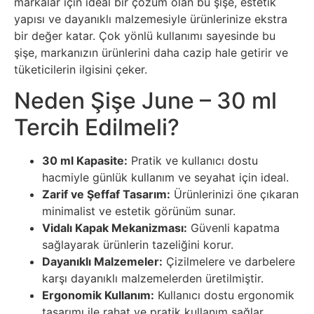
markalar için ideal bir çözüm olan bu şişe, estetik
yapısı ve dayanıklı malzemesiyle ürünlerinize ekstra
bir değer katar. Çok yönlü kullanımı sayesinde bu
şişe, markanızın ürünlerini daha cazip hale getirir ve
tüketicilerin ilgisini çeker.
Neden Şişe June – 30 ml
Tercih Edilmeli?
30 ml Kapasite:
Pratik ve kullanıcı dostu
hacmiyle günlük kullanım ve seyahat için ideal.
Zarif ve Şeffaf Tasarım:
Ürünlerinizi öne çıkaran
minimalist ve estetik görünüm sunar.
Vidalı Kapak Mekanizması:
Güvenli kapatma
sağlayarak ürünlerin tazeliğini korur.
Dayanıklı Malzemeler:
Çizilmelere ve darbelere
karşı dayanıklı malzemelerden üretilmiştir.
Ergonomik Kullanım:
Kullanıcı dostu ergonomik
tasarımı ile rahat ve pratik kullanım sağlar.