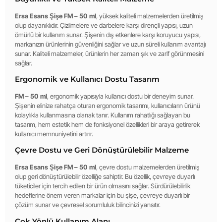
Ersa Esans Şişe FM – 50 ml
, yüksek kaliteli malzemelerden üretilmiş
olup dayanıklıdır. Çizilmelere ve darbelere karşı dirençli yapısı, uzun
ömürlü bir kullanım sunar. Şişenin dış etkenlere karşı koruyucu yapısı,
markanızın ürünlerinin güvenliğini sağlar ve uzun süreli kullanım avantajı
sunar. Kaliteli malzemeler, ürünlerin her zaman şık ve zarif görünmesini
sağlar.
Ergonomik ve Kullanıcı Dostu Tasarım
FM – 50 ml
, ergonomik yapısıyla kullanıcı dostu bir deneyim sunar.
Şişenin elinize rahatça oturan ergonomik tasarımı, kullanıcıların ürünü
kolaylıkla kullanmasına olanak tanır. Kullanım rahatlığı sağlayan bu
tasarım, hem estetik hem de fonksiyonel özellikleri bir araya getirerek
kullanıcı memnuniyetini artırır.
Çevre Dostu ve Geri Dönüştürülebilir Malzeme
Ersa Esans Şişe FM – 50 ml
, çevre dostu malzemelerden üretilmiş
olup geri dönüştürülebilir özelliğe sahiptir. Bu özellik, çevreye duyarlı
tüketiciler için tercih edilen bir ürün olmasını sağlar. Sürdürülebilirlik
hedeflerine önem veren markalar için bu şişe, çevreye duyarlı bir
çözüm sunar ve çevresel sorumluluk bilincinizi yansıtır.
Çok Yönlü Kullanım Alanı