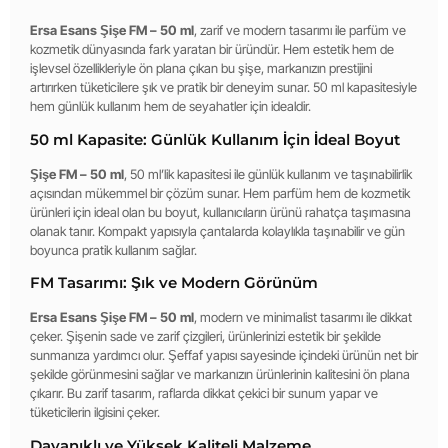
Ersa Esans Şişe FM – 50 ml
, zarif ve modern tasarımı ile parfüm ve
kozmetik dünyasında fark yaratan bir üründür. Hem estetik hem de
işlevsel özellikleriyle ön plana çıkan bu şişe, markanızın prestijini
artırırken tüketicilere şık ve pratik bir deneyim sunar. 50 ml kapasitesiyle
hem günlük kullanım hem de seyahatler için idealdir.
50 ml Kapasite: Günlük Kullanım İçin İdeal Boyut
Şişe FM – 50 ml
, 50 ml’lik kapasitesi ile günlük kullanım ve taşınabilirlik
açısından mükemmel bir çözüm sunar. Hem parfüm hem de kozmetik
ürünleri için ideal olan bu boyut, kullanıcıların ürünü rahatça taşımasına
olanak tanır. Kompakt yapısıyla çantalarda kolaylıkla taşınabilir ve gün
boyunca pratik kullanım sağlar.
FM Tasarımı: Şık ve Modern Görünüm
Ersa Esans Şişe FM – 50 ml
, modern ve minimalist tasarımı ile dikkat
çeker. Şişenin sade ve zarif çizgileri, ürünlerinizi estetik bir şekilde
sunmanıza yardımcı olur. Şeffaf yapısı sayesinde içindeki ürünün net bir
şekilde görünmesini sağlar ve markanızın ürünlerinin kalitesini ön plana
çıkarır. Bu zarif tasarım, raflarda dikkat çekici bir sunum yapar ve
tüketicilerin ilgisini çeker.
Dayanıklı ve Yüksek Kaliteli Malzeme