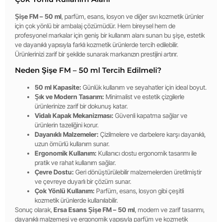
Şişe FM – 50 ml
, parfüm, esans, losyon ve diğer sıvı kozmetik ürünler
için çok yönlü bir ambalaj çözümüdür. Hem bireysel hem de
profesyonel markalar için geniş bir kullanım alanı sunan bu şişe, estetik
ve dayanıklı yapısıyla farklı kozmetik ürünlerde tercih edilebilir.
Ürünlerinizi zarif bir şekilde sunarak markanızın prestijini artırır.
Neden Şişe FM – 50 ml Tercih Edilmeli?
50 ml Kapasite:
Günlük kullanım ve seyahatler için ideal boyut.
Şık ve Modern Tasarım:
Minimalist ve estetik çizgilerle
ürünlerinize zarif bir dokunuş katar.
Vidalı Kapak Mekanizması:
Güvenli kapatma sağlar ve
ürünlerin tazeliğini korur.
Dayanıklı Malzemeler:
Çizilmelere ve darbelere karşı dayanıklı,
uzun ömürlü kullanım sunar.
Ergonomik Kullanım:
Kullanıcı dostu ergonomik tasarımı ile
pratik ve rahat kullanım sağlar.
Çevre Dostu:
Geri dönüştürülebilir malzemelerden üretilmiştir
ve çevreye duyarlı bir çözüm sunar.
Çok Yönlü Kullanım:
Parfüm, esans, losyon gibi çeşitli
kozmetik ürünlerde kullanılabilir.
Sonuç olarak,
Ersa Esans Şişe FM – 50 ml
, modern ve zarif tasarımı,
dayanıklı malzemesi ve ergonomik yapısıyla parfüm ve kozmetik