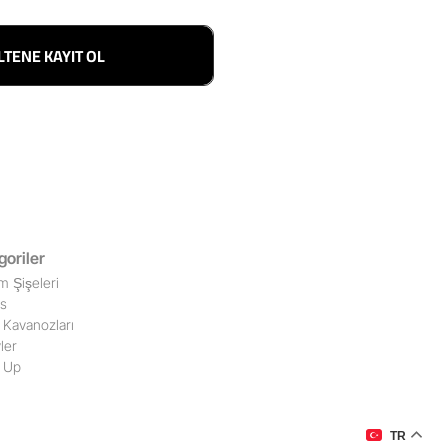
LTENE KAYIT OL
goriler
m Şişeleri
ss
Kavanozları
ler
 Up
TR