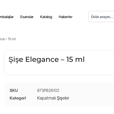
mbalajlar
Esanslar
Katalog
Haberler
nce – 15 ml
Şişe Elegance – 15 ml
SKU
873PB26102
Kategori
Kapatmalı Şişeler