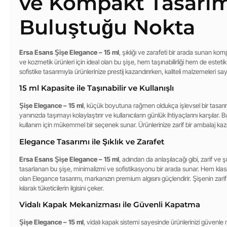
ve Kompakt Tasarı
Buluştuğu Nokta
Ersa Esans Şişe Elegance – 15 ml
, şıklığı ve zarafeti bir arada sunan ko
ve kozmetik ürünleri için ideal olan bu şişe, hem taşınabilirliği hem de esteti
sofistike tasarımıyla ürünlerinize prestij kazandırırken, kaliteli malzemeleri s
15 ml Kapasite ile Taşınabilir ve Kullanışlı
Şişe Elegance – 15 ml
, küçük boyutuna rağmen oldukça işlevsel bir tasarıma 
yanınızda taşımayı kolaylaştırır ve kullanıcıların günlük ihtiyaçlarını karşıla
kullanım için mükemmel bir seçenek sunar. Ürünlerinize zarif bir ambalaj kaza
Elegance Tasarımı ile Şıklık ve Zarafet
Ersa Esans Şişe Elegance – 15 ml
, adından da anlaşılacağı gibi, zarif ve ş
tasarlanan bu şişe, minimalizmi ve sofistikasyonu bir arada sunar. Hem kl
olan Elegance tasarımı, markanızın premium algısını güçlendirir. Şişenin zarif y
kılarak tüketicilerin ilgisini çeker.
Vidalı Kapak Mekanizması ile Güvenli Kapatma
Şişe Elegance – 15 ml
, vidalı kapak sistemi sayesinde ürünlerinizi güvenle