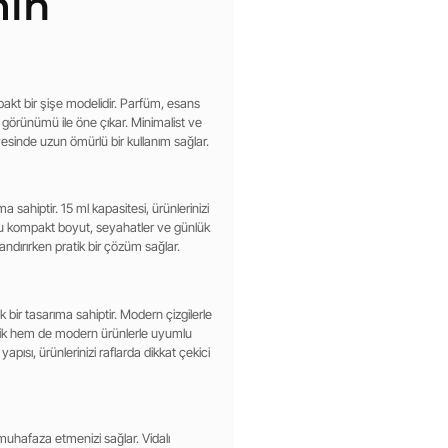
mın
mpakt bir şişe modelidir. Parfüm, esans
k görünümü ile öne çıkar. Minimalist ve
ayesinde uzun ömürlü bir kullanım sağlar.
sahiptir. 15 ml kapasitesi, ürünlerinizi
r. Bu kompakt boyut, seyahatler ve günlük
ndırırken pratik bir çözüm sağlar.
ık bir tasarıma sahiptir. Modern çizgilerle
asik hem de modern ürünlerle uyumlu
apısı, ürünlerinizi raflarda dikkat çekici
 muhafaza etmenizi sağlar. Vidalı