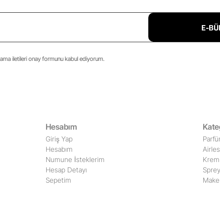
E-BÜ
ma iletileri onay formunu kabul ediyorum.
Hesabım
Kate
Giriş Yap
Parfü
Hesabım
Airle
Numune İsteklerim
Krem 
Hesap Detayı
Sprey
Sepetim
Make