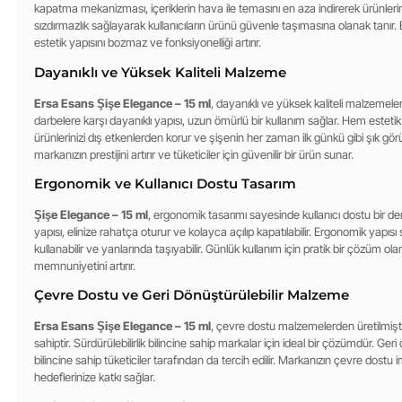
kapatma mekanizması, içeriklerin hava ile temasını en aza indirerek ürünleri
sızdırmazlık sağlayarak kullanıcıların ürünü güvenle taşımasına olanak tanır. 
estetik yapısını bozmaz ve fonksiyonelliği artırır.
Dayanıklı ve Yüksek Kaliteli Malzeme
Ersa Esans Şişe Elegance – 15 ml
, dayanıklı ve yüksek kaliteli malzemeler
darbelere karşı dayanıklı yapısı, uzun ömürlü bir kullanım sağlar. Hem esteti
ürünlerinizi dış etkenlerden korur ve şişenin her zaman ilk günkü gibi şık gör
markanızın prestijini artırır ve tüketiciler için güvenilir bir ürün sunar.
Ergonomik ve Kullanıcı Dostu Tasarım
Şişe Elegance – 15 ml
, ergonomik tasarımı sayesinde kullanıcı dostu bir d
yapısı, elinize rahatça oturur ve kolayca açılıp kapatılabilir. Ergonomik yapısı
kullanabilir ve yanlarında taşıyabilir. Günlük kullanım için pratik bir çözüm olan
memnuniyetini artırır.
Çevre Dostu ve Geri Dönüştürülebilir Malzeme
Ersa Esans Şişe Elegance – 15 ml
, çevre dostu malzemelerden üretilmiştir
sahiptir. Sürdürülebilirlik bilincine sahip markalar için ideal bir çözümdür. Ger
bilincine sahip tüketiciler tarafından da tercih edilir. Markanızın çevre dostu im
hedeflerinize katkı sağlar.