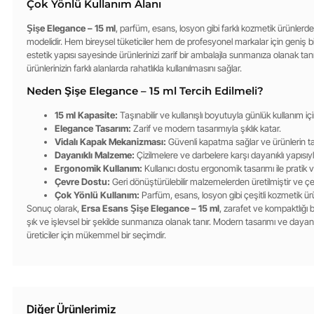
Çok Yönlü Kullanım Alanı
Şişe Elegance – 15 ml
, parfüm, esans, losyon gibi farklı kozmetik ürünlerde 
modelidir. Hem bireysel tüketiciler hem de profesyonel markalar için geniş b
estetik yapısı sayesinde ürünlerinizi zarif bir ambalajla sunmanıza olanak tanır
ürünlerinizin farklı alanlarda rahatlıkla kullanılmasını sağlar.
Neden Şişe Elegance – 15 ml Tercih Edilmeli?
15 ml Kapasite:
Taşınabilir ve kullanışlı boyutuyla günlük kullanım içi
Elegance Tasarım:
Zarif ve modern tasarımıyla şıklık katar.
Vidalı Kapak Mekanizması:
Güvenli kapatma sağlar ve ürünlerin taz
Dayanıklı Malzeme:
Çizilmelere ve darbelere karşı dayanıklı yapısı
Ergonomik Kullanım:
Kullanıcı dostu ergonomik tasarımı ile pratik v
Çevre Dostu:
Geri dönüştürülebilir malzemelerden üretilmiştir ve ç
Çok Yönlü Kullanım:
Parfüm, esans, losyon gibi çeşitli kozmetik ürün
Sonuç olarak,
Ersa Esans Şişe Elegance – 15 ml
, zarafet ve kompaktlığı 
şık ve işlevsel bir şekilde sunmanıza olanak tanır. Modern tasarımı ve dayanı
üreticiler için mükemmel bir seçimdir.
Diğer Ürünlerimiz