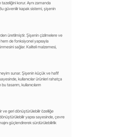
n tazeliğini korur. Aynı zamanda
Bu güvenilir kapak sistemi, şişenin
den üretilmiştir. Şişenin çizilmelere ve
k hem de fonksiyonel yapısıyla
ünmesini sağlar. Kaliteli malzemesi,
eneyim sunar. Şişenin küçük ve hafif
 sayesinde, kullanıcılar ürünleri rahatça
 bu tasarım, kullanıcıların
 ve geri dönüştürülebilir özelliğe
i dönüştürülebilir yapısı sayesinde, çevre
ajını güçlendirerek sürdürülebilirlik