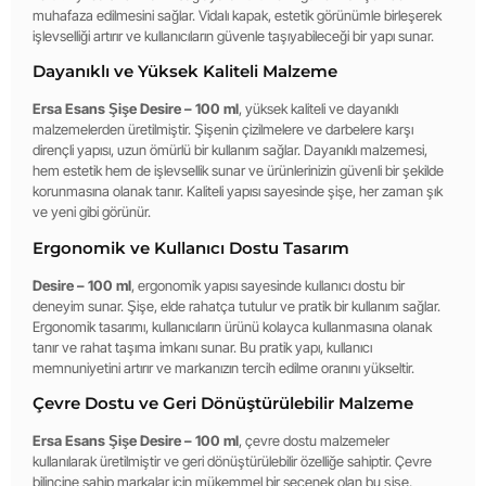
muhafaza edilmesini sağlar. Vidalı kapak, estetik görünümle birleşerek
işlevselliği artırır ve kullanıcıların güvenle taşıyabileceği bir yapı sunar.
Dayanıklı ve Yüksek Kaliteli Malzeme
Ersa Esans Şişe Desire – 100 ml
, yüksek kaliteli ve dayanıklı
malzemelerden üretilmiştir. Şişenin çizilmelere ve darbelere karşı
dirençli yapısı, uzun ömürlü bir kullanım sağlar. Dayanıklı malzemesi,
hem estetik hem de işlevsellik sunar ve ürünlerinizin güvenli bir şekilde
korunmasına olanak tanır. Kaliteli yapısı sayesinde şişe, her zaman şık
ve yeni gibi görünür.
Ergonomik ve Kullanıcı Dostu Tasarım
Desire – 100 ml
, ergonomik yapısı sayesinde kullanıcı dostu bir
deneyim sunar. Şişe, elde rahatça tutulur ve pratik bir kullanım sağlar.
Ergonomik tasarımı, kullanıcıların ürünü kolayca kullanmasına olanak
tanır ve rahat taşıma imkanı sunar. Bu pratik yapı, kullanıcı
memnuniyetini artırır ve markanızın tercih edilme oranını yükseltir.
Çevre Dostu ve Geri Dönüştürülebilir Malzeme
Ersa Esans Şişe Desire – 100 ml
, çevre dostu malzemeler
kullanılarak üretilmiştir ve geri dönüştürülebilir özelliğe sahiptir. Çevre
bilincine sahip markalar için mükemmel bir seçenek olan bu şişe,