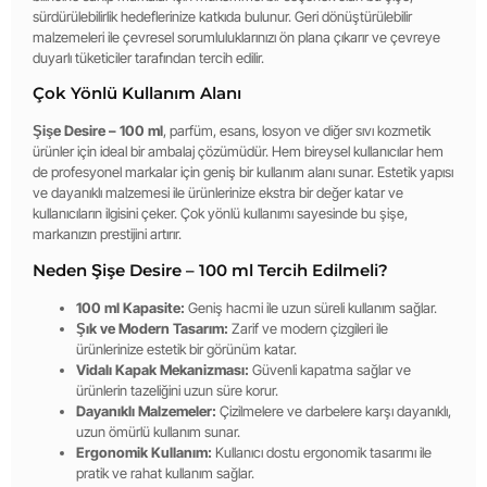
sürdürülebilirlik hedeflerinize katkıda bulunur. Geri dönüştürülebilir
malzemeleri ile çevresel sorumluluklarınızı ön plana çıkarır ve çevreye
duyarlı tüketiciler tarafından tercih edilir.
Çok Yönlü Kullanım Alanı
Şişe Desire – 100 ml
, parfüm, esans, losyon ve diğer sıvı kozmetik
ürünler için ideal bir ambalaj çözümüdür. Hem bireysel kullanıcılar hem
de profesyonel markalar için geniş bir kullanım alanı sunar. Estetik yapısı
ve dayanıklı malzemesi ile ürünlerinize ekstra bir değer katar ve
kullanıcıların ilgisini çeker. Çok yönlü kullanımı sayesinde bu şişe,
markanızın prestijini artırır.
Neden Şişe Desire – 100 ml Tercih Edilmeli?
100 ml Kapasite:
Geniş hacmi ile uzun süreli kullanım sağlar.
Şık ve Modern Tasarım:
Zarif ve modern çizgileri ile
ürünlerinize estetik bir görünüm katar.
Vidalı Kapak Mekanizması:
Güvenli kapatma sağlar ve
ürünlerin tazeliğini uzun süre korur.
Dayanıklı Malzemeler:
Çizilmelere ve darbelere karşı dayanıklı,
uzun ömürlü kullanım sunar.
Ergonomik Kullanım:
Kullanıcı dostu ergonomik tasarımı ile
pratik ve rahat kullanım sağlar.