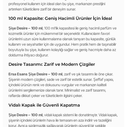
profesyonel kullanım için ideal olan bu şişe, markanızın prestijini
artırırken tüketicilere zarif bir deneyim sunar.
100 ml Kapasite: Geniş Hacimli Ürünler İçin İdeal
Şişe Desire – 100 ml
, 100 ml’lik kapasitesi ile geniş hacimli parfüm ve
kozmetik ürünler için mükemmel bir seçenektir. Kullanıcıların favori
ürünlerini uzun süre kullanmalarına olanak tanıyan bu kapasite, günlük
kullanım ve seyahatler için de uygundur. Hem pratik hem de taşınabilir
boyutuyla bu şişe, kullanım kolaylığı sağlar ve geniş hacmiyle daha az
doldurma ihtiyacı doğurur.
Desire Tasarımı: Zarif ve Modern Çizgiler
Ersa Esans Şişe Desire – 100 ml
, zarif ve şık tasarımı ile öne çıkar.
Şişenin modern çizgileri, sade ve zarif bir estetik sunar. Şeffaf yapısı,
içindeki ürünün renk ve dokusunu vurgular ve markanızın kaliteli
ürünlerini sergilemenize olanak tanır. Minimalist ve zarif tasarımı,
raflarda dikkat çeker ve tüketicilerin ilgisini çeker.
Vidalı Kapak ile Güvenli Kapatma
Şişe Desire – 100 ml
, vidalı kapak sistemi ile donatılmıştır. Vidalı kapak,
şişenin içindeki ürünlerin hava ile temasını en aza indirir ve tazeliğini
korur. Ayrıca sızdırmazlık sağlayarak ürünlerin güvenli bir şekilde