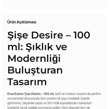
Ürün Açıklaması
Şişe Desire – 100
ml: Şıklık ve
Modernliği
Buluşturan
Tasarım
Ersa Esans Şişe Desire – 100 ml
, zarif ve modern tasarımı ile parfüm
ve kozmetik dünyasında fark yaratan bir şişe modelidir. Estetik
görünümü, dayanıklı yapısı ve 100 ml’lik kapasitesi ile markanızın
ürünlerini şık bir şekilde sunmanızı sağlar. Hem bireysel hem de