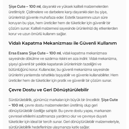
Şişe Cute – 100 ml
, dayanıklı ve yüksek kaliteli malzemelerden
üretilmiştir. Çizilmelere ve darbelere karşı dayanıklı olan bu şişe,
ürünlerinizi güvenle muhafaza eder. Estetik tasarımını uzun süre
koruyan bu şişe, hem üreticiler hem de tüketiciler için güvenilir bir
çözüm sunar. Kaliteli malzemesi sayesinde ürünlerinizi dış etkenlerden
korur ve uzun ömürlü kullanım sağlar.
Vidalı Kapatma Mekanizması ile Güvenli Kullanım
Ersa Esans Şişe Cute – 100 ml
, vidalı kapatma mekanizması
sayesinde dökülme ve sızdırma riskini en aza indirir. Vidalı mekanizma,
şişeyi güvenli bir şekilde kapatarak ürünlerinizin tazeliğini ve
bütünlüğünü korur. Kullanıcılar, bu güvenli mekanizma sayesinde
ürünlerini yanlarında rahatlıkla taşıyabilir ve güvenle kullanabilirler. Hem
üreticiler hem de tüketiciler için pratik ve güvenilir bir çözüm sunar.
Çevre Dostu ve Geri Dönüştürülebilir
Sürdürülebilirlik, günümüz markaları için büyük bir önceliktir.
Şişe Cute
– 100 ml
, çevre dostu malzemelerden üretilmiş olup geri
dönüştürülebilir özelliğe sahiptir. Bu çevre dostu yapısı, markanızın
çevresel etkilerini azaltmanıza yardımcı olur ve çevreye duyarlı
tüketiciler için ideal bir tercih sunar. Geri dönüştürülebilir malzemeleriyle,
sürdürülebilirlik hedeflerinize ulaşmanıza katkı sağlar.