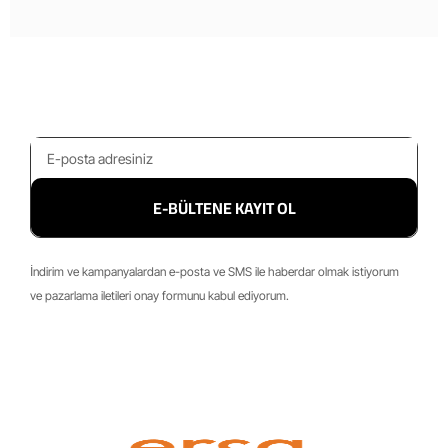
E-BÜLTENE KAYIT OL
İndirim ve kampanyalardan e-posta ve SMS ile haberdar olmak istiyorum
ve pazarlama iletileri onay formunu kabul ediyorum.