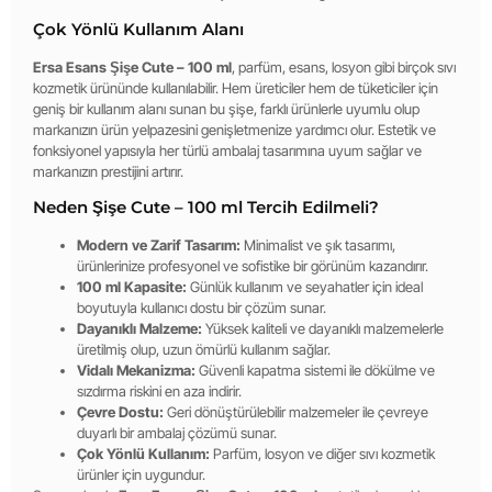
Çok Yönlü Kullanım Alanı
Ersa Esans Şişe Cute – 100 ml
, parfüm, esans, losyon gibi birçok sıvı
kozmetik ürününde kullanılabilir. Hem üreticiler hem de tüketiciler için
geniş bir kullanım alanı sunan bu şişe, farklı ürünlerle uyumlu olup
markanızın ürün yelpazesini genişletmenize yardımcı olur. Estetik ve
fonksiyonel yapısıyla her türlü ambalaj tasarımına uyum sağlar ve
markanızın prestijini artırır.
Neden Şişe Cute – 100 ml Tercih Edilmeli?
Modern ve Zarif Tasarım:
Minimalist ve şık tasarımı,
ürünlerinize profesyonel ve sofistike bir görünüm kazandırır.
100 ml Kapasite:
Günlük kullanım ve seyahatler için ideal
boyutuyla kullanıcı dostu bir çözüm sunar.
Dayanıklı Malzeme:
Yüksek kaliteli ve dayanıklı malzemelerle
üretilmiş olup, uzun ömürlü kullanım sağlar.
Vidalı Mekanizma:
Güvenli kapatma sistemi ile dökülme ve
sızdırma riskini en aza indirir.
Çevre Dostu:
Geri dönüştürülebilir malzemeler ile çevreye
duyarlı bir ambalaj çözümü sunar.
Çok Yönlü Kullanım:
Parfüm, losyon ve diğer sıvı kozmetik
ürünler için uygundur.