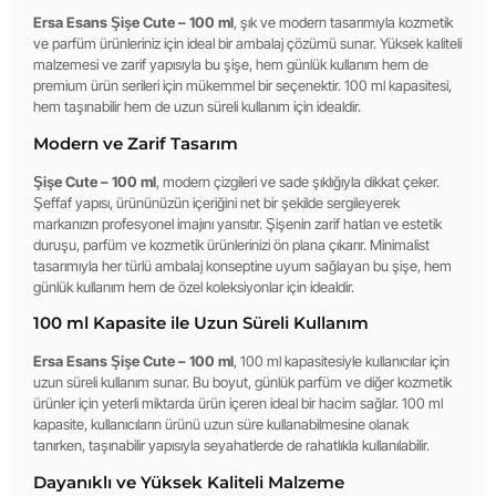
Ersa Esans Şişe Cute – 100 ml
, şık ve modern tasarımıyla kozmetik
ve parfüm ürünleriniz için ideal bir ambalaj çözümü sunar. Yüksek kaliteli
malzemesi ve zarif yapısıyla bu şişe, hem günlük kullanım hem de
premium ürün serileri için mükemmel bir seçenektir. 100 ml kapasitesi,
hem taşınabilir hem de uzun süreli kullanım için idealdir.
Modern ve Zarif Tasarım
Şişe Cute – 100 ml
, modern çizgileri ve sade şıklığıyla dikkat çeker.
Şeffaf yapısı, ürününüzün içeriğini net bir şekilde sergileyerek
markanızın profesyonel imajını yansıtır. Şişenin zarif hatları ve estetik
duruşu, parfüm ve kozmetik ürünlerinizi ön plana çıkarır. Minimalist
tasarımıyla her türlü ambalaj konseptine uyum sağlayan bu şişe, hem
günlük kullanım hem de özel koleksiyonlar için idealdir.
100 ml Kapasite ile Uzun Süreli Kullanım
Ersa Esans Şişe Cute – 100 ml
, 100 ml kapasitesiyle kullanıcılar için
uzun süreli kullanım sunar. Bu boyut, günlük parfüm ve diğer kozmetik
ürünler için yeterli miktarda ürün içeren ideal bir hacim sağlar. 100 ml
kapasite, kullanıcıların ürünü uzun süre kullanabilmesine olanak
tanırken, taşınabilir yapısıyla seyahatlerde de rahatlıkla kullanılabilir.
Dayanıklı ve Yüksek Kaliteli Malzeme