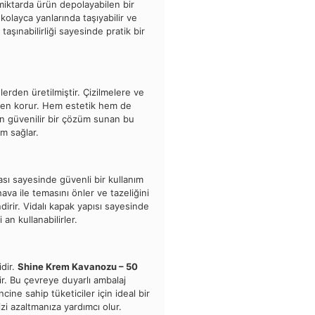
 miktarda ürün depolayabilen bir
kolayca yanlarında taşıyabilir ve
taşınabilirliği sayesinde pratik bir
erden üretilmiştir. Çizilmelere ve
erden korur. Hem estetik hem de
 için güvenilir bir çözüm sunan bu
m sağlar.
ası sayesinde güvenli bir kullanım
va ile temasını önler ve tazeliğini
irir. Vidalı kapak yapısı sayesinde
i an kullanabilirler.
idir.
Shine Krem Kavanozu – 50
ir. Bu çevreye duyarlı ambalaj
cine sahip tüketiciler için ideal bir
izi azaltmanıza yardımcı olur.