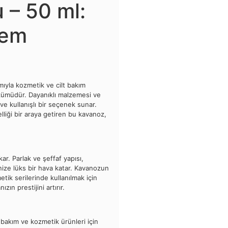
 – 50 ml:
rem
mıyla kozmetik ve cilt bakım
çözümüdür. Dayanıklı malzemesi ve
 ve kullanışlı bir seçenek sunar.
elliği bir araya getiren bu kavanoz,
kar. Parlak ve şeffaf yapısı,
rinize lüks bir hava katar. Kavanozun
ik serilerinde kullanılmak için
ın prestijini artırır.
t bakım ve kozmetik ürünleri için