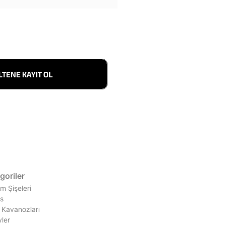
LTENE KAYIT OL
goriler
m Şişeleri
ss
 Kavanozları
ler