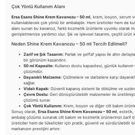
Çok Yönlü Kullanım Alanı
Ersa Esans Shine Krem Kavanozu – 50 ml
, krem, losyon, serum ve
kullanılabilecek çok yönlü bir ambalajdır. Hem üreticiler hem de kull
alanı sunan bu kavanoz, farklı kozmetik ürünlerle uyumlu olarak m
genişletmenize yardımcı olur. Şık ve işlevsel tasarımı, çeşitli ürün 
Neden Shine Krem Kavanozu – 50 ml Tercih Edilmeli?
Zarif ve Şık Tasarım:
Parlak ve şeffaf yapısı ile altın detayla
bir görünüm kazandırır.
50 ml Kapasite:
Kullanıcı dostu kapasitesi, günlük kullanım ve
çözümdür.
Dayanıklı Malzeme:
Çizilmelere ve darbelere karşı dayanıkl
sağlar.
Vidalı Kapak:
Güvenli kapanış sistemi ile dökülme ve sızdırma
Çevre Dostu:
Geri dönüştürülebilir malzemeler ile üretilmişt
çözümü sunar.
Çok Yönlü Kullanım:
Krem, losyon ve diğer cilt bakım ürünle
Sonuç olarak,
Ersa Esans Shine Krem Kavanozu – 50 ml
, estetik,
ambalaj çözümü sunarak cilt bakım ve kozmetik ürünlerinizi zarif 
üreticiler hem de tüketiciler için pratik, güvenli ve sürdürülebilir 
markanızın prestijini artırır.