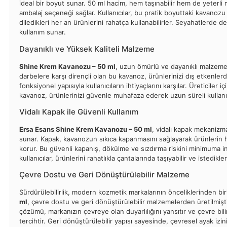
ideal bir boyut sunar. 50 ml hacim, hem taşınabilir hem de yeterli
ambalaj seçeneği sağlar. Kullanıcılar, bu pratik boyuttaki kavanozu 
diledikleri her an ürünlerini rahatça kullanabilirler. Seyahatlerde de 
kullanım sunar.
Dayanıklı ve Yüksek Kaliteli Malzeme
Shine Krem Kavanozu – 50 ml
, uzun ömürlü ve dayanıklı malzemel
darbelere karşı dirençli olan bu kavanoz, ürünlerinizi dış etkenl
fonksiyonel yapısıyla kullanıcıların ihtiyaçlarını karşılar. Üreticiler
kavanoz, ürünlerinizi güvenle muhafaza ederek uzun süreli kullanı
Vidalı Kapak ile Güvenli Kullanım
Ersa Esans Shine Krem Kavanozu – 50 ml
, vidalı kapak mekanizm
sunar. Kapak, kavanozun sıkıca kapanmasını sağlayarak ürünlerin ha
korur. Bu güvenli kapanış, dökülme ve sızdırma riskini minimuma ind
kullanıcılar, ürünlerini rahatlıkla çantalarında taşıyabilir ve istedikler
Çevre Dostu ve Geri Dönüştürülebilir Malzeme
Sürdürülebilirlik, modern kozmetik markalarının önceliklerinden bir
ml
, çevre dostu ve geri dönüştürülebilir malzemelerden üretilmişt
çözümü, markanızın çevreye olan duyarlılığını yansıtır ve çevre bilin
tercihtir. Geri dönüştürülebilir yapısı sayesinde, çevresel ayak izin