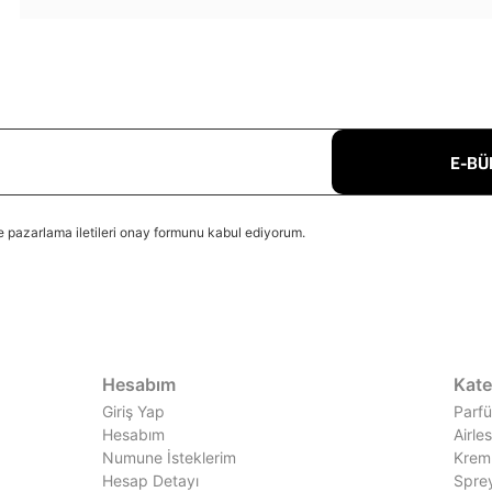
E-BÜ
 pazarlama iletileri onay formunu kabul ediyorum.
Hesabım
Kate
Giriş Yap
Parfü
Hesabım
Airle
Numune İsteklerim
Krem
Hesap Detayı
Sprey