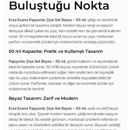
Buluştuğu Nokta
Ersa Esans Papyonlu Şişe Set Beyaz – 50 ml
, şıklığı ve zarafeti bir
araya getiren bir tasarıma sahiptir. Modern beyaz rengi ve papyon
detayıyla dikkat çeken bu şişe, hem estetik hem de işlevsel bir kullanım
sunar. 50 ml kapasitesi ile ideal bir boyut sunan bu şişe, markanızın
parfüm ve kozmetik ürünleri için mükemmel bir ambalaj çözümüdür.
50 ml Kapasite: Pratik ve Kullanışlı Tasarım
Papyonlu Şişe Set Beyaz – 50 ml
, günlük kullanım ve seyahatlerde
ideal bir kapasite sunar. 50 ml’lik boyutu sayesinde ürününüzün yeterli
miktarda muhafaza edilmesini sağlar. Hem pratik hem de taşınabilir
olan bu şişe, kullanıcıların yanlarında rahatlıkla taşıyabilecekleri bir
çözüm sunar. Parfümler, esanslar ve diğer sıvı kozmetik ürünler için
mükemmel bir tercihtir.
Beyaz Tasarım: Zarif ve Modern
Ersa Esans Papyonlu Şişe Set Beyaz – 50 ml
, sade ve zarif beyaz
rengi ile öne çıkar. Şişenin modern tasarımı, şıklığı temsil eden papyon
detayı ile birleşir. Bu estetik görünüm, markanızın ürünlerini raflarda ön
plana çıkarır ve tüketicilere sofistike bir deneyim sunar. Beyazın sadeliği