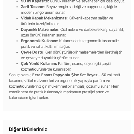
50 ml Kapasite:
Günlük kullanım ve seyahatler için ideal boyut.
Zarif Tasarım:
Beyaz rengin sadeliği ve papyonun şıklığı ile
modern bir görünüm sunar.
Vidalı Kapak Mekanizması:
Güvenli kapatma sağlar ve
ürünlerin tazeliğini korur.
Dayanıklı Malzemeler:
Çizilmelere ve darbelere karşı dayanıklı,
uzun ömürlü kullanım sunar.
Ergonomik Kullanım:
Kullanıcı dostu ergonomik tasarımı ile
pratik ve rahat kullanım sağlar.
Çevre Dostu:
Geri dönüştürülebilir malzemelerden üretilmiştir
ve çevreye duyarlı bir çözüm sunar.
Çok Yönlü Kullanım:
Parfüm, esans, losyon gibi çeşitli
kozmetik ürünlerde kullanılabilir.
Sonuç olarak,
Ersa Esans Papyonlu Şişe Set Beyaz – 50 ml
, zarif
tasarımı, kaliteli malzemeleri ve ergonomik yapısıyla parfüm ve
kozmetik ürünleriniz için mükemmel bir ambalaj çözümü sunar. Hem
estetik hem de pratik kullanımıyla markanızın prestijini artırır ve
kullanıcıların ilgisini çeker.
Diğer Ürünlerimiz