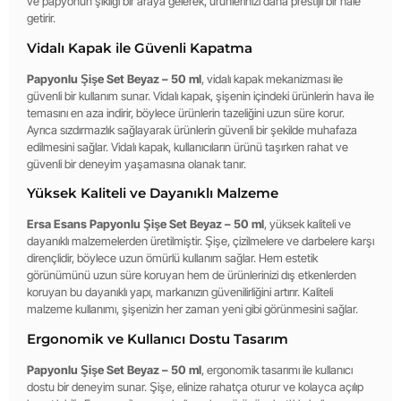
ve papyonun şıklığı bir araya gelerek, ürünlerinizi daha prestijli bir hale
getirir.
Vidalı Kapak ile Güvenli Kapatma
Papyonlu Şişe Set Beyaz – 50 ml
, vidalı kapak mekanizması ile
güvenli bir kullanım sunar. Vidalı kapak, şişenin içindeki ürünlerin hava ile
temasını en aza indirir, böylece ürünlerin tazeliğini uzun süre korur.
Ayrıca sızdırmazlık sağlayarak ürünlerin güvenli bir şekilde muhafaza
edilmesini sağlar. Vidalı kapak, kullanıcıların ürünü taşırken rahat ve
güvenli bir deneyim yaşamasına olanak tanır.
Yüksek Kaliteli ve Dayanıklı Malzeme
Ersa Esans Papyonlu Şişe Set Beyaz – 50 ml
, yüksek kaliteli ve
dayanıklı malzemelerden üretilmiştir. Şişe, çizilmelere ve darbelere karşı
dirençlidir, böylece uzun ömürlü kullanım sağlar. Hem estetik
görünümünü uzun süre koruyan hem de ürünlerinizi dış etkenlerden
koruyan bu dayanıklı yapı, markanızın güvenilirliğini artırır. Kaliteli
malzeme kullanımı, şişenizin her zaman yeni gibi görünmesini sağlar.
Ergonomik ve Kullanıcı Dostu Tasarım
Papyonlu Şişe Set Beyaz – 50 ml
, ergonomik tasarımı ile kullanıcı
dostu bir deneyim sunar. Şişe, elinize rahatça oturur ve kolayca açılıp