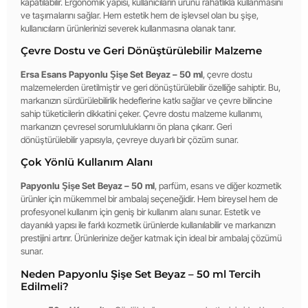
kapatılabilir. Ergonomik yapısı, kullanıcıların ürünü rahatlıkla kullanmasını
ve taşımalarını sağlar. Hem estetik hem de işlevsel olan bu şişe,
kullanıcıların ürünlerinizi severek kullanmasına olanak tanır.
Çevre Dostu ve Geri Dönüştürülebilir Malzeme
Ersa Esans Papyonlu Şişe Set Beyaz – 50 ml
, çevre dostu
malzemelerden üretilmiştir ve geri dönüştürülebilir özelliğe sahiptir. Bu,
markanızın sürdürülebilirlik hedeflerine katkı sağlar ve çevre bilincine
sahip tüketicilerin dikkatini çeker. Çevre dostu malzeme kullanımı,
markanızın çevresel sorumluluklarını ön plana çıkarır. Geri
dönüştürülebilir yapısıyla, çevreye duyarlı bir çözüm sunar.
Çok Yönlü Kullanım Alanı
Papyonlu Şişe Set Beyaz – 50 ml
, parfüm, esans ve diğer kozmetik
ürünler için mükemmel bir ambalaj seçeneğidir. Hem bireysel hem de
profesyonel kullanım için geniş bir kullanım alanı sunar. Estetik ve
dayanıklı yapısı ile farklı kozmetik ürünlerde kullanılabilir ve markanızın
prestijini artırır. Ürünlerinize değer katmak için ideal bir ambalaj çözümü
sunar.
Neden Papyonlu Şişe Set Beyaz – 50 ml Tercih
Edilmeli?