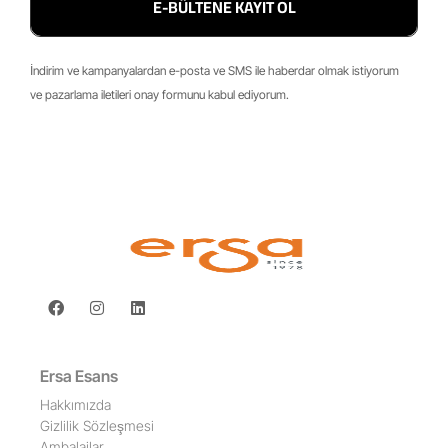
E-BÜLTENE KAYIT OL
İndirim ve kampanyalardan e-posta ve SMS ile haberdar olmak istiyorum
ve pazarlama iletileri onay formunu kabul ediyorum.
Ersa Esans
Hakkımızda
Gizlilik Sözleşmesi
Ambalajlar