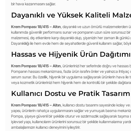
bir hava kazanmasını sağlar.
Dayanıklı ve Yüksek Kaliteli Mal
Krem Pompası 18/415 – Altın
, dayanıklı ve uzun ömürlü malzemelerden üre
kullanımda güvenilir performans sunar ve pompanın uzun süre sorunsuz bir 
malzemesi, dış etkenlere karşı dayanıklı olup, şişenizin her zaman ilk günkü gi
Dayanıklılığı ile hem evde hem de seyahatlerde güvenli kullanım sağlar, böylec
Hassas ve Hijyenik Ürün Dağıtımı
Krem Pompası 18/415 – Altın
, ürünlerinizi her seferinde doğru ve hassas b
Pompanın hassas mekanizması, fazla ürün israfını önler ve yalnızca ihtiya
serum sunar. Bu özellik, hijyenik bir uygulama sağlayarak ürünlerin hava ile 
veya kozmetik ürünlerinizi hem hijyenik hem de kontrollü bir şekilde dağıtarak 
Kullanıcı Dostu ve Pratik Tasarım
Krem Pompası 18/415 – Altın
, kullanıcı dostu tasarımı sayesinde kolay ve
yapısı, ürünlerin rahatça uygulanmasını sağlar ve yumuşak basma mekanizmas
Pompa, şişeye güvenli bir şekilde oturur ve sızdırmazlık sağlayarak taşıma s
işlevsel yapı, kullanıcıların ürünlerini sorunsuz bir şekilde kullanmalarına y
ambalajlarınızın kullanıcı deneyimini iyileştirir.