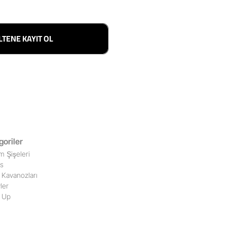
LTENE KAYIT OL
goriler
m Şişeleri
ss
Kavanozları
ler
 Up