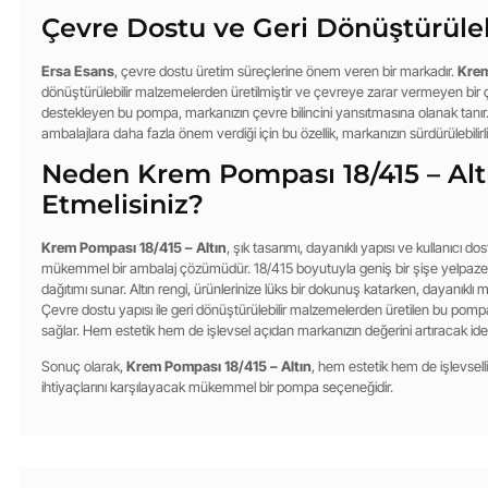
Çevre Dostu ve Geri Dönüştürüleb
Ersa Esans
, çevre dostu üretim süreçlerine önem veren bir markadır.
Krem
dönüştürülebilir malzemelerden üretilmiştir ve çevreye zarar vermeyen bir çö
destekleyen bu pompa, markanızın çevre bilincini yansıtmasına olanak tanır
ambalajlara daha fazla önem verdiği için bu özellik, markanızın sürdürülebilirl
Neden Krem Pompası 18/415 – Altı
Etmelisiniz?
Krem Pompası 18/415 – Altın
, şık tasarımı, dayanıklı yapısı ve kullanıcı do
mükemmel bir ambalaj çözümüdür. 18/415 boyutuyla geniş bir şişe yelpazes
dağıtımı sunar. Altın rengi, ürünlerinize lüks bir dokunuş katarken, dayanıklı
Çevre dostu yapısı ile geri dönüştürülebilir malzemelerden üretilen bu pompa, 
sağlar. Hem estetik hem de işlevsel açıdan markanızın değerini artıracak id
Sonuç olarak,
Krem Pompası 18/415 – Altın
, hem estetik hem de işlevsell
ihtiyaçlarını karşılayacak mükemmel bir pompa seçeneğidir.