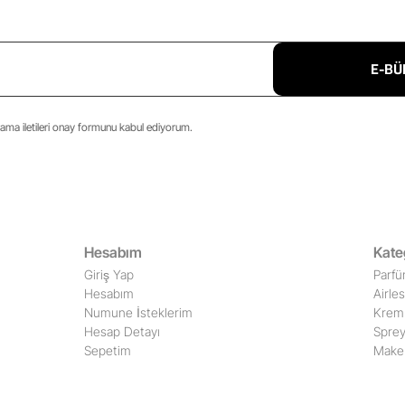
E-BÜ
ma iletileri onay formunu kabul ediyorum.
Hesabım
Kate
Giriş Yap
Parfü
Hesabım
Airle
Numune İsteklerim
Krem 
Hesap Detayı
Sprey
Sepetim
Make