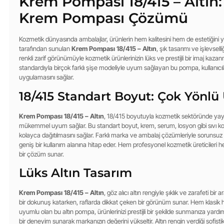
Krem Pompası 18/415 – Altın:
Krem Pompası Çözümü
Kozmetik dünyasında ambalajlar, ürünlerin hem kalitesini hem de estetiğini y
tarafından sunulan
Krem Pompası 18/415 – Altın
, şık tasarımı ve işlevsell
renkli zarif görünümüyle kozmetik ürünlerinizin lüks ve prestijli bir imaj kaz
standardıyla birçok farklı şişe modeliyle uyum sağlayan bu pompa, kullanıcılar
uygulamasını sağlar.
18/415 Standart Boyut: Çok Yönl
Krem Pompası 18/415 – Altın
, 18/415 boyutuyla kozmetik sektöründe yaygın
mükemmel uyum sağlar. Bu standart boyut, krem, serum, losyon gibi sıvı ko
kolayca dağıtılmasını sağlar. Farklı marka ve ambalaj çözümleriyle soruns
geniş bir kullanım alanına hitap eder. Hem profesyonel kozmetik üreticileri he
bir çözüm sunar.
Lüks Altın Tasarım
Krem Pompası 18/415 – Altın
, göz alıcı altın rengiyle şıklık ve zarafeti bir a
bir dokunuş katarken, raflarda dikkat çeken bir görünüm sunar. Hem klasik
uyumlu olan bu altın pompa, ürünlerinizi prestijli bir şekilde sunmanıza yardım
bir deneyim sunarak markanızın değerini yükseltir. Altın rengin verdiği sof