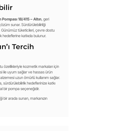
ilir
 Pompası 18/415 – Altın
, geri
züm sunar. Sürdürülebilirliği
. Günümüz tüketicileri, çevre dostu
ik hedeflerine katkıda bulunur.
n’ı Tercih
stu özellikleriyle kozmetik markaları için
i ile uyum sağlar ve hassas ürün
 malzemesi uzun ömürlü kullanım sağlar.
sürdürülebilirlik hedeflerinize katkı
eal bir pompa seçeneğidir.
iği bir arada sunan, markanızın