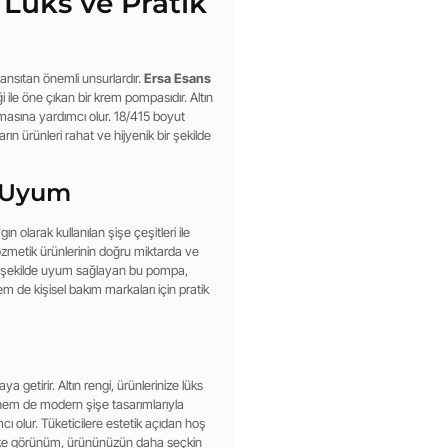
 Lüks ve Pratik
ansıtan önemli unsurlardır.
Ersa Esans
iği ile öne çıkan bir krem pompasıdır. Altın
anmasına yardımcı olur. 18/415 boyut
ın ürünleri rahat ve hijyenik bir şekilde
ü Uyum
 olarak kullanılan şişe çeşitleri ile
zmetik ürünlerinin doğru miktarda ve
uz şekilde uyum sağlayan bu pompa,
m de kişisel bakım markaları için pratik
raya getirir. Altın rengi, ürünlerinize lüks
 hem de modern şişe tasarımlarıyla
cı olur. Tüketicilere estetik açıdan hoş
istike görünüm, ürününüzün daha seçkin