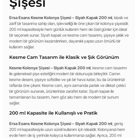
Şişesi
Ersa Esans Kesme Kolonya Şişesi – Siyah Kapak 200 ml
, klasik ve
zarif bir tasarıma sahip olan, işlevselliği ile öne çıkan bir kolonya şişesidir.
200 ml kapasitesiyle hem günlük kullanım hem de özel günler için ideal
bir seçenek sunar. Siyah kapak ve kesme cam tasarımı, şişeye şıklık ve
modern bir görünüm kazandırırken, dayanıklı yapısı uzun ömürlü bir
kullanım sağlar.
Kesme Cam Tasarım ile Klasik ve Şık Görünüm
Kesme Kolonya Şişesi – Siyah Kapak 200 ml
, kesme cam tasarımı
ile geleneksel şişe estetiğini modern bir dokunuşla birleştirir. Camın
kesme deseni, şişeye sofistike ve şık bir hava katar, bu da ürünlerinizi
raflarda öne çıkarır. Kesme cam, aynı zamanda parlak ve dikkat çekici
bir görünüm sunarak, ürünlerinize zarafet katar. Siyah kapak ile
tamamlanan bu tasarım, hem göz alıcı hem de modern bir sunum
sağlar.
200 ml Kapasite ile Kullanışlı ve Pratik
Ersa Esans Kesme Kolonya Şişesi – Siyah Kapak 200 ml
, geniş
200 ml kapasitesiyle uzun süreli kullanım için idealdir. Kolonyanızı hem
evde hem de iş yerinde kolayca kullanmanızı sağlar. Ayrıca, 200 ml