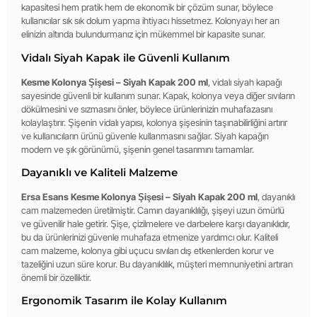
kapasitesi hem pratik hem de ekonomik bir çözüm sunar, böylece
kullanıcılar sık sık dolum yapma ihtiyacı hissetmez. Kolonyayı her an
elinizin altında bulundurmanız için mükemmel bir kapasite sunar.
Vidalı Siyah Kapak ile Güvenli Kullanım
Kesme Kolonya Şişesi – Siyah Kapak 200 ml
, vidalı siyah kapağı
sayesinde güvenli bir kullanım sunar. Kapak, kolonya veya diğer sıvıların
dökülmesini ve sızmasını önler, böylece ürünlerinizin muhafazasını
kolaylaştırır. Şişenin vidalı yapısı, kolonya şişesinin taşınabilirliğini artırır
ve kullanıcıların ürünü güvenle kullanmasını sağlar. Siyah kapağın
modern ve şık görünümü, şişenin genel tasarımını tamamlar.
Dayanıklı ve Kaliteli Malzeme
Ersa Esans Kesme Kolonya Şişesi – Siyah Kapak 200 ml
, dayanıklı
cam malzemeden üretilmiştir. Camın dayanıklılığı, şişeyi uzun ömürlü
ve güvenilir hale getirir. Şişe, çizilmelere ve darbelere karşı dayanıklıdır,
bu da ürünlerinizi güvenle muhafaza etmenize yardımcı olur. Kaliteli
cam malzeme, kolonya gibi uçucu sıvıları dış etkenlerden korur ve
tazeliğini uzun süre korur. Bu dayanıklılık, müşteri memnuniyetini artıran
önemli bir özelliktir.
Ergonomik Tasarım ile Kolay Kullanım