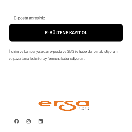
E-BÜLTENE KAYIT OL
İndirim ve kampanyalardan e-posta ve SMS ile haberdar olmak istiyorum
ve pazarlama iletileri onay formunu kabul ediyorum.