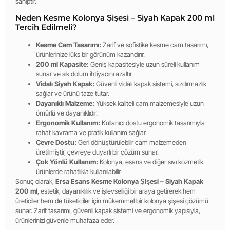
sahiptir.
Neden Kesme Kolonya Şişesi – Siyah Kapak 200 ml
Tercih Edilmeli?
Kesme Cam Tasarımı:
Zarif ve sofistike kesme cam tasarımı,
ürünlerinize lüks bir görünüm kazandırır.
200 ml Kapasite:
Geniş kapasitesiyle uzun süreli kullanım
sunar ve sık dolum ihtiyacını azaltır.
Vidalı Siyah Kapak:
Güvenli vidalı kapak sistemi, sızdırmazlık
sağlar ve ürünü taze tutar.
Dayanıklı Malzeme:
Yüksek kaliteli cam malzemesiyle uzun
ömürlü ve dayanıklıdır.
Ergonomik Kullanım:
Kullanıcı dostu ergonomik tasarımıyla
rahat kavrama ve pratik kullanım sağlar.
Çevre Dostu:
Geri dönüştürülebilir cam malzemeden
üretilmiştir, çevreye duyarlı bir çözüm sunar.
Çok Yönlü Kullanım:
Kolonya, esans ve diğer sıvı kozmetik
ürünlerde rahatlıkla kullanılabilir.
Sonuç olarak,
Ersa Esans Kesme Kolonya Şişesi – Siyah Kapak
200 ml
, estetik, dayanıklılık ve işlevselliği bir araya getirerek hem
üreticiler hem de tüketiciler için mükemmel bir kolonya şişesi çözümü
sunar. Zarif tasarımı, güvenli kapak sistemi ve ergonomik yapısıyla,
ürünlerinizi güvenle muhafaza eder.