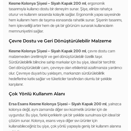
Kesme Kolonya Şişesi – Siyah Kapak 200 ml
, ergonomik
tasarımıyla kullanıcı dostu bir deneyim sunar. Şişe, elinize rahatça
oturur ve kullanım sırasında kolaylık sağlar. Ergonomik yapısı sayesinde
hem kullanım hem de taşıma esnasında rahatlık sunar. Şişenin tasarımı,
hem işlevselliği artırır hem de şık bir görünüm sunarak kullanıcıların
memnuniyetini sağlar.
Çevre Dostu ve Geri Dönüştürülebilir Malzeme
Kesme Kolonya Şişesi – Siyah Kapak 200 ml
, çevre dostu cam
malzemeden üretilmiştir ve geri dönüştürülebilir özellik taşır.
Sürdürülebilirlik bilincine sahip markalar için bu şişe, ideal bir tercihtir.
Geri dönüştürülebilir cam, çevreye olan etkilerinizi azaltmanıza yardımcı
olur. Çevreye duyarlı bu yaklaşım, markanızın sürdürülebilirlik
hedeflerine katkı sağlar ve tüketiciler tarafından olumlu bir şekilde
karşılanır.
Çok Yönlü Kullanım Alanı
Ersa Esans Kesme Kolonya Şişesi – Siyah Kapak 200 ml
, yalnızca
kolonya değil, aynı zamanda diğer sıvı kozmetik ürünler için de
uygundur. Bu şişe, farklı içeriklerin şık bir şekilde sunulması için ideal bir
çözüm sunar. Kolonya, esans veya diğer sıvı ürünler için
kullanabileceğiniz bu şişe, çok yönlü yapısıyla geniş bir kullanım alanına